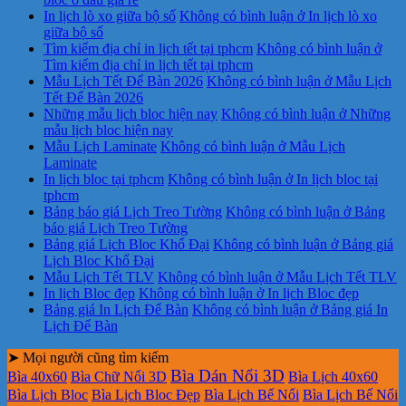
In lịch lò xo giữa bộ số
Không có bình luận
ở In lịch lò xo
giữa bộ số
Tìm kiếm địa chỉ in lịch tết tại tphcm
Không có bình luận
ở
Tìm kiếm địa chỉ in lịch tết tại tphcm
Mẫu Lịch Tết Để Bàn 2026
Không có bình luận
ở Mẫu Lịch
Tết Để Bàn 2026
Những mẫu lịch bloc hiện nay
Không có bình luận
ở Những
mẫu lịch bloc hiện nay
Mẫu Lịch Laminate
Không có bình luận
ở Mẫu Lịch
Laminate
In lịch bloc tại tphcm
Không có bình luận
ở In lịch bloc tại
tphcm
Bảng báo giá Lịch Treo Tường
Không có bình luận
ở Bảng
báo giá Lịch Treo Tường
Bảng giá Lịch Bloc Khổ Đại
Không có bình luận
ở Bảng giá
Lịch Bloc Khổ Đại
Mẫu Lịch Tết TLV
Không có bình luận
ở Mẫu Lịch Tết TLV
In lịch Bloc đẹp
Không có bình luận
ở In lịch Bloc đẹp
Bảng giá In Lịch Để Bàn
Không có bình luận
ở Bảng giá In
Lịch Để Bàn
➤ Mọi người cũng tìm kiếm
Bìa Dán Nổi 3D
Bìa 40x60
Bìa Chữ Nổi 3D
Bìa Lịch 40x60
Bìa Lịch Bloc
Bìa Lịch Bloc Đẹp
Bìa Lịch Bế Nổi
Bìa Lịch Bế Nổi