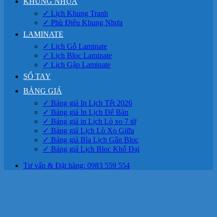
KHUNG NHỰA
✓ Lịch Khung Tranh
✓ Phù Điêu Khung Nhựa
LAMINATE
✓ Lịch Gỗ Laminate
✓ Lịch Bloc Laminate
✓ Lịch Gập Laminate
SỔ TAY
BẢNG GIÁ
✓ Bảng giá In Lịch Tết 2026
✓ Bảng giá In Lịch Để Bàn
✓ Bảng giá in Lịch Lò xo 7 tờ
✓ Bảng giá Lịch Lò Xo Giữa
✓ Bảng giá Bìa Lịch Gắn Bloc
✓ Bảng giá Lịch Bloc Khổ Đại
Tư vấn & Đặt hàng: 0983 559 554