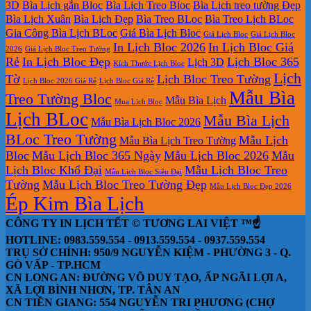
3D
Bìa Lịch gắn Bloc
Bìa Lịch Treo Bloc
Bìa Lịch treo tường Đẹp
Bìa Lịch Xuân
Bìa Lịch Đẹp
Bìa Treo BLoc
Bìa Treo Lịch BLoc
Gia Công Bìa Lịch BLoc
Giá Bìa Lịch Bloc
Giá Lịch Bloc
Giá Lịch Bloc
In Lịch Bloc 2026
In Lịch Bloc Giá
2026
Giá Lịch Bloc Treo Tường
Rẻ
In Lịch Bloc Đẹp
Lịch Bloc 365
Lịch 3D
Kích Thước Lịch Bloc
Lịch
Tờ
Lịch Bloc Treo Tường
Lịch Bloc 2026 Giá Rẻ
Lịch Bloc Giá Rẻ
Mẫu Bìa
Treo Tường Bloc
Mẫu Bìa Lịch
Mua Lich Bloc
Lịch BLoc
Mẫu Bìa Lịch
Mẫu Bìa Lịch Bloc 2026
BLoc Treo Tường
Mẫu Lịch
Mẫu Bìa Lịch Treo Tường
Bloc
Mẫu Lịch Bloc 365 Ngày
Mẫu Lịch Bloc 2026
Mẫu
Lịch Bloc Khổ Đại
Mẫu Lịch Bloc Treo
Mẫu Lịch Bloc Siêu Đại
Tường
Mẫu Lịch Bloc Treo Tường Đẹp
Mẫu Lịch Bloc Đẹp 2026
Ép Kim Bìa Lịch
CÔNG TY IN LỊCH TẾT © TƯƠNG LAI VIỆT ™☝️
HOTLINE: 0983.559.554 - 0913.559.554 - 0937.559.554
TRỤ SỞ CHÍNH: 950/9 NGUYỄN KIỆM - PHƯỜNG 3 - Q.
GÒ VẤP - TP.HCM
CN LONG AN: ĐƯỜNG VÕ DUY TẠO, ẤP NGÃI LỢI A,
XÃ LỢI BÌNH NHƠN, TP. TÂN AN
CN TIỀN GIANG: 554 NGUYỄN TRI PHƯƠNG (CHỢ