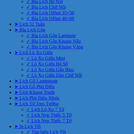
✓ Bìa Lịch Bế Nổi
✓ Bìa Lịch Chữ Nổi
✓ Bìa Lịch Offset 35×50
✓ Bìa Lịch Offset 40×60
➤ Lịch 52 Tuần
➤ Bìa Lịch Gập
✓ Bìa Lịch Gập Laminate
✓ Bìa Lịch Gập Khung Nâu
✓ Bìa Lịch Gập Khung Vàng
➤ Lịch Lò Xo Giữa
✓ Lò Xo Giữa Mini
✓ Lò Xo Giữa Bộ Số
✓ Lò Xo Giữa Gắn Bloc
✓ Lò Xo Giữa Dán Chữ Nổi
➤ Lịch Gỗ Lamininate
➤ Lịch Gỗ Phù Điêu
➤ Lịch Khung Tranh
➤ Lịch Phù Điêu Nhựa
➤ Lịch Tờ Treo Tường
✓ Lịch Lò Xo 7 Tờ
✓ Lịch Nẹp Thiếc 5 Tờ
✓ Lịch Nẹp Thiếc 7 Tờ
➤ In Lịch Tết
✓ Tìm hiểu Lịch Tết