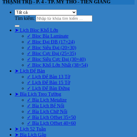
THẠNH TRỊ) - P. 4 - TP. MỸ THO - TIỀN GIANG
Tìm kiếm:
➤ Lịch Bloc Khổ Lớn
✓ Bloc Bìa Laminate
✓ Bloc Đại ĐB (17×24)
✓ Bloc Siêu Đại (20×30)
✓ Bloc Cực Đại (25×35)
✓ Bloc Siêu Cực Đại (30×40)
✓ Bloc Khổ Lớn Nhất (38×54)
➤ Lịch Để Bàn
✓ Lịch Để Bàn 13 Tờ
✓ Lịch Để Bàn 15 Tờ
✓ Lịch Để Bàn Đứng
➤ Bìa Lịch Treo Tường
✓ Bìa Lịch Metalize
✓ Bìa Lịch Bế Nổi
✓ Bìa Lịch Chữ Nổi
✓ Bìa Lịch Offset 35×50
✓ Bìa Lịch Offset 40×60
➤ Lịch 52 Tuần
➤ Bìa Lịch Gập