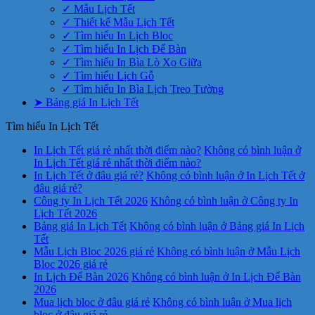
✓ Mẫu Lịch Tết
✓ Thiết kế Mẫu Lịch Tết
✓ Tìm hiểu In Lịch Bloc
✓ Tìm hiểu In Lịch Để Bàn
✓ Tìm hiểu In Bìa Lò Xo Giữa
✓ Tìm hiểu Lịch Gỗ
✓ Tìm hiểu In Bìa Lịch Treo Tường
➤ Bảng giá In Lịch Tết
Tìm hiểu In Lịch Tết
In Lịch Tết giá rẻ nhất thời điểm nào?
Không có bình luận
ở
In Lịch Tết giá rẻ nhất thời điểm nào?
In Lịch Tết ở đâu giá rẻ?
Không có bình luận
ở In Lịch Tết ở
đâu giá rẻ?
Công ty In Lịch Tết 2026
Không có bình luận
ở Công ty In
Lịch Tết 2026
Bảng giá In Lịch Tết
Không có bình luận
ở Bảng giá In Lịch
Tết
Mẫu Lịch Bloc 2026 giá rẻ
Không có bình luận
ở Mẫu Lịch
Bloc 2026 giá rẻ
In Lịch Để Bàn 2026
Không có bình luận
ở In Lịch Để Bàn
2026
Mua lịch bloc ở đâu giá rẻ
Không có bình luận
ở Mua lịch
bloc ở đâu giá rẻ