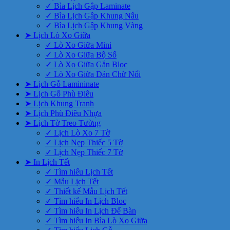
✓ Bìa Lịch Gập Laminate
✓ Bìa Lịch Gập Khung Nâu
✓ Bìa Lịch Gập Khung Vàng
➤ Lịch Lò Xo Giữa
✓ Lò Xo Giữa Mini
✓ Lò Xo Giữa Bộ Số
✓ Lò Xo Giữa Gắn Bloc
✓ Lò Xo Giữa Dán Chữ Nổi
➤ Lịch Gỗ Lamininate
➤ Lịch Gỗ Phù Điêu
➤ Lịch Khung Tranh
➤ Lịch Phù Điêu Nhựa
➤ Lịch Tờ Treo Tường
✓ Lịch Lò Xo 7 Tờ
✓ Lịch Nẹp Thiếc 5 Tờ
✓ Lịch Nẹp Thiếc 7 Tờ
➤ In Lịch Tết
✓ Tìm hiểu Lịch Tết
✓ Mẫu Lịch Tết
✓ Thiết kế Mẫu Lịch Tết
✓ Tìm hiểu In Lịch Bloc
✓ Tìm hiểu In Lịch Để Bàn
✓ Tìm hiểu In Bìa Lò Xo Giữa