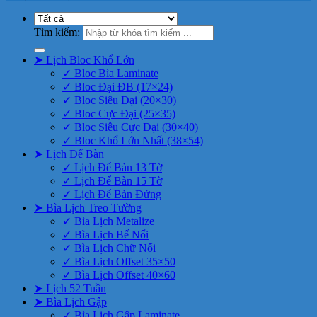
Tìm kiếm:
➤ Lịch Bloc Khổ Lớn
✓ Bloc Bìa Laminate
✓ Bloc Đại ĐB (17×24)
✓ Bloc Siêu Đại (20×30)
✓ Bloc Cực Đại (25×35)
✓ Bloc Siêu Cực Đại (30×40)
✓ Bloc Khổ Lớn Nhất (38×54)
➤ Lịch Để Bàn
✓ Lịch Để Bàn 13 Tờ
✓ Lịch Để Bàn 15 Tờ
✓ Lịch Để Bàn Đứng
➤ Bìa Lịch Treo Tường
✓ Bìa Lịch Metalize
✓ Bìa Lịch Bế Nổi
✓ Bìa Lịch Chữ Nổi
✓ Bìa Lịch Offset 35×50
✓ Bìa Lịch Offset 40×60
➤ Lịch 52 Tuần
➤ Bìa Lịch Gập
✓ Bìa Lịch Gập Laminate