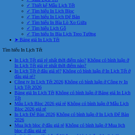
✓ Thiết kế Mẫu Lịch Tết
✓ Tìm hiểu In Lịch Bloc
✓ Tìm hiểu In Lịch Để Bàn
✓ Tìm hiểu In Bìa Lò Xo Giữa
✓ Tìm hiểu Lịch Gỗ
✓ Tìm hiểu In Bìa Lịch Treo Tường
➤ Bảng giá In Lịch Tết
Tìm hiểu In Lịch Tết
In Lịch Tết giá rẻ nhất thời điểm nào?
Không có bình luận
ở
In Lịch Tết giá rẻ nhất thời điểm nào?
In Lịch Tết ở đâu giá rẻ?
Không có bình luận
ở In Lịch Tết ở
đâu giá rẻ?
Công ty In Lịch Tết 2026
Không có bình luận
ở Công ty In
Lịch Tết 2026
Bảng giá In Lịch Tết
Không có bình luận
ở Bảng giá In Lịch
Tết
Mẫu Lịch Bloc 2026 giá rẻ
Không có bình luận
ở Mẫu Lịch
Bloc 2026 giá rẻ
In Lịch Để Bàn 2026
Không có bình luận
ở In Lịch Để Bàn
2026
Mua lịch bloc ở đâu giá rẻ
Không có bình luận
ở Mua lịch
bloc ở đâu giá rẻ