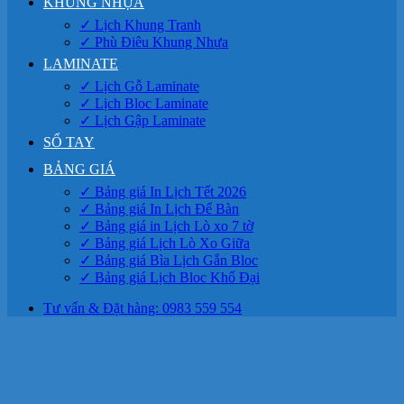
KHUNG NHỰA
✓ Lịch Khung Tranh
✓ Phù Điêu Khung Nhựa
LAMINATE
✓ Lịch Gỗ Laminate
✓ Lịch Bloc Laminate
✓ Lịch Gập Laminate
SỔ TAY
BẢNG GIÁ
✓ Bảng giá In Lịch Tết 2026
✓ Bảng giá In Lịch Để Bàn
✓ Bảng giá in Lịch Lò xo 7 tờ
✓ Bảng giá Lịch Lò Xo Giữa
✓ Bảng giá Bìa Lịch Gắn Bloc
✓ Bảng giá Lịch Bloc Khổ Đại
Tư vấn & Đặt hàng: 0983 559 554