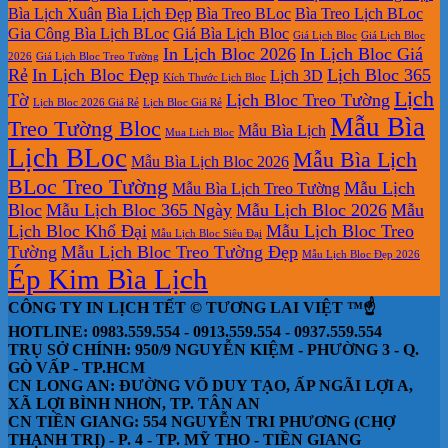
Bìa Lịch Xuân
Bìa Lịch Đẹp
Bìa Treo BLoc
Bìa Treo Lịch BLoc
Gia Công Bìa Lịch BLoc
Giá Bìa Lịch Bloc
Giá Lịch Bloc
Giá Lịch Bloc
In Lịch Bloc 2026
In Lịch Bloc Giá
2026
Giá Lịch Bloc Treo Tường
Rẻ
In Lịch Bloc Đẹp
Lịch Bloc 365
Lịch 3D
Kích Thước Lịch Bloc
Lịch
Tờ
Lịch Bloc Treo Tường
Lịch Bloc 2026 Giá Rẻ
Lịch Bloc Giá Rẻ
Mẫu Bìa
Treo Tường Bloc
Mẫu Bìa Lịch
Mua Lich Bloc
Lịch BLoc
Mẫu Bìa Lịch
Mẫu Bìa Lịch Bloc 2026
BLoc Treo Tường
Mẫu Lịch
Mẫu Bìa Lịch Treo Tường
Bloc
Mẫu Lịch Bloc 365 Ngày
Mẫu Lịch Bloc 2026
Mẫu
Lịch Bloc Khổ Đại
Mẫu Lịch Bloc Treo
Mẫu Lịch Bloc Siêu Đại
Tường
Mẫu Lịch Bloc Treo Tường Đẹp
Mẫu Lịch Bloc Đẹp 2026
Ép Kim Bìa Lịch
CÔNG TY IN LỊCH TẾT © TƯƠNG LAI VIỆT ™☝️
HOTLINE: 0983.559.554 - 0913.559.554 - 0937.559.554
TRỤ SỞ CHÍNH: 950/9 NGUYỄN KIỆM - PHƯỜNG 3 - Q.
GÒ VẤP - TP.HCM
CN LONG AN: ĐƯỜNG VÕ DUY TẠO, ẤP NGÃI LỢI A,
XÃ LỢI BÌNH NHƠN, TP. TÂN AN
CN TIỀN GIANG: 554 NGUYỄN TRI PHƯƠNG (CHỢ
THẠNH TRỊ) - P. 4 - TP. MỸ THO - TIỀN GIANG