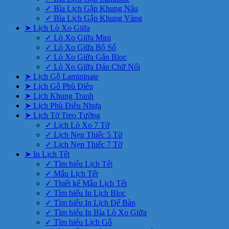
✓ Bìa Lịch Gập Khung Nâu
✓ Bìa Lịch Gập Khung Vàng
➤ Lịch Lò Xo Giữa
✓ Lò Xo Giữa Mini
✓ Lò Xo Giữa Bộ Số
✓ Lò Xo Giữa Gắn Bloc
✓ Lò Xo Giữa Dán Chữ Nổi
➤ Lịch Gỗ Lamininate
➤ Lịch Gỗ Phù Điêu
➤ Lịch Khung Tranh
➤ Lịch Phù Điêu Nhựa
➤ Lịch Tờ Treo Tường
✓ Lịch Lò Xo 7 Tờ
✓ Lịch Nẹp Thiếc 5 Tờ
✓ Lịch Nẹp Thiếc 7 Tờ
➤ In Lịch Tết
✓ Tìm hiểu Lịch Tết
✓ Mẫu Lịch Tết
✓ Thiết kế Mẫu Lịch Tết
✓ Tìm hiểu In Lịch Bloc
✓ Tìm hiểu In Lịch Để Bàn
✓ Tìm hiểu In Bìa Lò Xo Giữa
✓ Tìm hiểu Lịch Gỗ