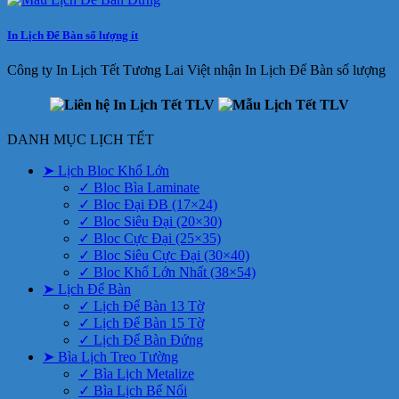
In Lịch Để Bàn số lượng ít
Công ty In Lịch Tết Tương Lai Việt nhận In Lịch Để Bàn số lượng
DANH MỤC LỊCH TẾT
➤ Lịch Bloc Khổ Lớn
✓ Bloc Bìa Laminate
✓ Bloc Đại ĐB (17×24)
✓ Bloc Siêu Đại (20×30)
✓ Bloc Cực Đại (25×35)
✓ Bloc Siêu Cực Đại (30×40)
✓ Bloc Khổ Lớn Nhất (38×54)
➤ Lịch Để Bàn
✓ Lịch Để Bàn 13 Tờ
✓ Lịch Để Bàn 15 Tờ
✓ Lịch Để Bàn Đứng
➤ Bìa Lịch Treo Tường
✓ Bìa Lịch Metalize
✓ Bìa Lịch Bế Nổi