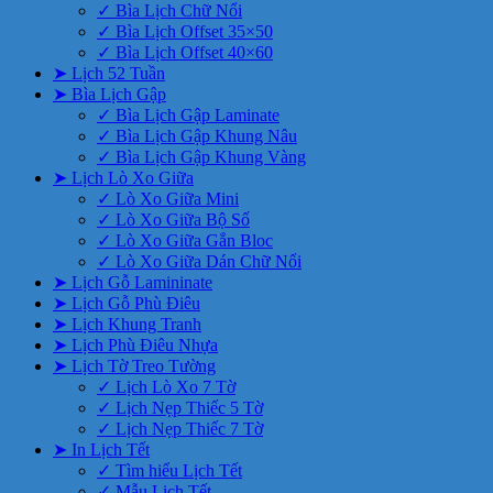
✓ Bìa Lịch Chữ Nổi
✓ Bìa Lịch Offset 35×50
✓ Bìa Lịch Offset 40×60
➤ Lịch 52 Tuần
➤ Bìa Lịch Gập
✓ Bìa Lịch Gập Laminate
✓ Bìa Lịch Gập Khung Nâu
✓ Bìa Lịch Gập Khung Vàng
➤ Lịch Lò Xo Giữa
✓ Lò Xo Giữa Mini
✓ Lò Xo Giữa Bộ Số
✓ Lò Xo Giữa Gắn Bloc
✓ Lò Xo Giữa Dán Chữ Nổi
➤ Lịch Gỗ Lamininate
➤ Lịch Gỗ Phù Điêu
➤ Lịch Khung Tranh
➤ Lịch Phù Điêu Nhựa
➤ Lịch Tờ Treo Tường
✓ Lịch Lò Xo 7 Tờ
✓ Lịch Nẹp Thiếc 5 Tờ
✓ Lịch Nẹp Thiếc 7 Tờ
➤ In Lịch Tết
✓ Tìm hiểu Lịch Tết
✓ Mẫu Lịch Tết