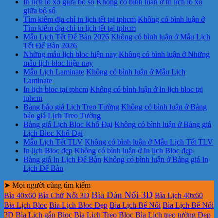
In lịch lò xo giữa bộ số
Không có bình luận
ở In lịch lò xo
giữa bộ số
Tìm kiếm địa chỉ in lịch tết tại tphcm
Không có bình luận
ở
Tìm kiếm địa chỉ in lịch tết tại tphcm
Mẫu Lịch Tết Để Bàn 2026
Không có bình luận
ở Mẫu Lịch
Tết Để Bàn 2026
Những mẫu lịch bloc hiện nay
Không có bình luận
ở Những
mẫu lịch bloc hiện nay
Mẫu Lịch Laminate
Không có bình luận
ở Mẫu Lịch
Laminate
In lịch bloc tại tphcm
Không có bình luận
ở In lịch bloc tại
tphcm
Bảng báo giá Lịch Treo Tường
Không có bình luận
ở Bảng
báo giá Lịch Treo Tường
Bảng giá Lịch Bloc Khổ Đại
Không có bình luận
ở Bảng giá
Lịch Bloc Khổ Đại
Mẫu Lịch Tết TLV
Không có bình luận
ở Mẫu Lịch Tết TLV
In lịch Bloc đẹp
Không có bình luận
ở In lịch Bloc đẹp
Bảng giá In Lịch Để Bàn
Không có bình luận
ở Bảng giá In
Lịch Để Bàn
➤ Mọi người cũng tìm kiếm
Bìa Dán Nổi 3D
Bìa 40x60
Bìa Chữ Nổi 3D
Bìa Lịch 40x60
Bìa Lịch Bloc
Bìa Lịch Bloc Đẹp
Bìa Lịch Bế Nổi
Bìa Lịch Bế Nổi
3D
Bìa Lịch gắn Bloc
Bìa Lịch Treo Bloc
Bìa Lịch treo tường Đẹp