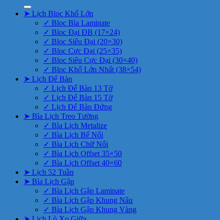
➤ Lịch Bloc Khổ Lớn
✓ Bloc Bìa Laminate
✓ Bloc Đại ĐB (17×24)
✓ Bloc Siêu Đại (20×30)
✓ Bloc Cực Đại (25×35)
✓ Bloc Siêu Cực Đại (30×40)
✓ Bloc Khổ Lớn Nhất (38×54)
➤ Lịch Để Bàn
✓ Lịch Để Bàn 13 Tờ
✓ Lịch Để Bàn 15 Tờ
✓ Lịch Để Bàn Đứng
➤ Bìa Lịch Treo Tường
✓ Bìa Lịch Metalize
✓ Bìa Lịch Bế Nổi
✓ Bìa Lịch Chữ Nổi
✓ Bìa Lịch Offset 35×50
✓ Bìa Lịch Offset 40×60
➤ Lịch 52 Tuần
➤ Bìa Lịch Gập
✓ Bìa Lịch Gập Laminate
✓ Bìa Lịch Gập Khung Nâu
✓ Bìa Lịch Gập Khung Vàng
➤ Lịch Lò Xo Giữa