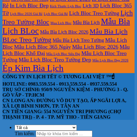
Rẻ
In Lịch Bloc Đẹp
Lịch Bloc 365
Lịch 3D
Kích Thước Lịch Bloc
Lịch
Tờ
Lịch Bloc Treo Tường
Lịch Bloc 2026 Giá Rẻ
Lịch Bloc Giá Rẻ
Mẫu Bìa
Treo Tường Bloc
Mẫu Bìa Lịch
Mua Lich Bloc
Lịch BLoc
Mẫu Bìa Lịch
Mẫu Bìa Lịch Bloc 2026
BLoc Treo Tường
Mẫu Lịch
Mẫu Bìa Lịch Treo Tường
Bloc
Mẫu Lịch Bloc 365 Ngày
Mẫu Lịch Bloc 2026
Mẫu
Lịch Bloc Khổ Đại
Mẫu Lịch Bloc Treo
Mẫu Lịch Bloc Siêu Đại
Tường
Mẫu Lịch Bloc Treo Tường Đẹp
Mẫu Lịch Bloc Đẹp 2026
Ép Kim Bìa Lịch
CÔNG TY IN LỊCH TẾT © TƯƠNG LAI VIỆT ™☝️
HOTLINE: 0983.559.554 - 0913.559.554 - 0937.559.554
TRỤ SỞ CHÍNH: 950/9 NGUYỄN KIỆM - PHƯỜNG 3 - Q.
GÒ VẤP - TP.HCM
CN LONG AN: ĐƯỜNG VÕ DUY TẠO, ẤP NGÃI LỢI A,
XÃ LỢI BÌNH NHƠN, TP. TÂN AN
CN TIỀN GIANG: 554 NGUYỄN TRI PHƯƠNG (CHỢ
THẠNH TRỊ) - P. 4 - TP. MỸ THO - TIỀN GIANG
Tìm kiếm: