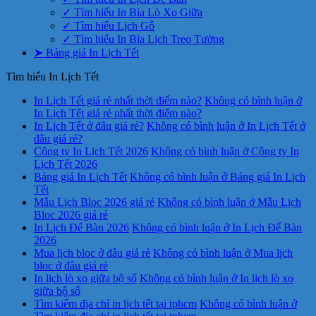
✓ Tìm hiểu In Bìa Lò Xo Giữa
✓ Tìm hiểu Lịch Gỗ
✓ Tìm hiểu In Bìa Lịch Treo Tường
➤ Bảng giá In Lịch Tết
Tìm hiểu In Lịch Tết
In Lịch Tết giá rẻ nhất thời điểm nào?
Không có bình luận
ở
In Lịch Tết giá rẻ nhất thời điểm nào?
In Lịch Tết ở đâu giá rẻ?
Không có bình luận
ở In Lịch Tết ở
đâu giá rẻ?
Công ty In Lịch Tết 2026
Không có bình luận
ở Công ty In
Lịch Tết 2026
Bảng giá In Lịch Tết
Không có bình luận
ở Bảng giá In Lịch
Tết
Mẫu Lịch Bloc 2026 giá rẻ
Không có bình luận
ở Mẫu Lịch
Bloc 2026 giá rẻ
In Lịch Để Bàn 2026
Không có bình luận
ở In Lịch Để Bàn
2026
Mua lịch bloc ở đâu giá rẻ
Không có bình luận
ở Mua lịch
bloc ở đâu giá rẻ
In lịch lò xo giữa bộ số
Không có bình luận
ở In lịch lò xo
giữa bộ số
Tìm kiếm địa chỉ in lịch tết tại tphcm
Không có bình luận
ở