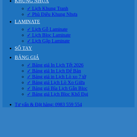
KHUNG NHỰA
✓ Lịch Khung Tranh
✓ Phù Điêu Khung Nhựa
LAMINATE
✓ Lịch Gỗ Laminate
✓ Lịch Bloc Laminate
✓ Lịch Gập Laminate
SỔ TAY
BẢNG GIÁ
✓ Bảng giá In Lịch Tết 2026
✓ Bảng giá In Lịch Để Bàn
✓ Bảng giá in Lịch Lò xo 7 tờ
✓ Bảng giá Lịch Lò Xo Giữa
✓ Bảng giá Bìa Lịch Gắn Bloc
✓ Bảng giá Lịch Bloc Khổ Đại
Tư vấn & Đặt hàng: 0983 559 554