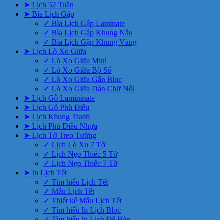
➤ Lịch 52 Tuần
➤ Bìa Lịch Gập
✓ Bìa Lịch Gập Laminate
✓ Bìa Lịch Gập Khung Nâu
✓ Bìa Lịch Gập Khung Vàng
➤ Lịch Lò Xo Giữa
✓ Lò Xo Giữa Mini
✓ Lò Xo Giữa Bộ Số
✓ Lò Xo Giữa Gắn Bloc
✓ Lò Xo Giữa Dán Chữ Nổi
➤ Lịch Gỗ Lamininate
➤ Lịch Gỗ Phù Điêu
➤ Lịch Khung Tranh
➤ Lịch Phù Điêu Nhựa
➤ Lịch Tờ Treo Tường
✓ Lịch Lò Xo 7 Tờ
✓ Lịch Nẹp Thiếc 5 Tờ
✓ Lịch Nẹp Thiếc 7 Tờ
➤ In Lịch Tết
✓ Tìm hiểu Lịch Tết
✓ Mẫu Lịch Tết
✓ Thiết kế Mẫu Lịch Tết
✓ Tìm hiểu In Lịch Bloc
✓ Tìm hiểu In Lịch Để Bàn