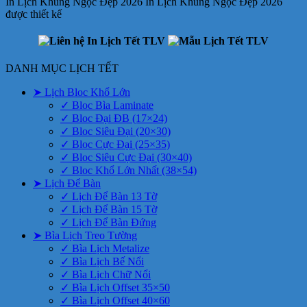
In Lịch Khung Ngọc Đẹp 2026 In Lịch Khung Ngọc Đẹp 2026
được thiết kế
DANH MỤC LỊCH TẾT
➤ Lịch Bloc Khổ Lớn
✓ Bloc Bìa Laminate
✓ Bloc Đại ĐB (17×24)
✓ Bloc Siêu Đại (20×30)
✓ Bloc Cực Đại (25×35)
✓ Bloc Siêu Cực Đại (30×40)
✓ Bloc Khổ Lớn Nhất (38×54)
➤ Lịch Để Bàn
✓ Lịch Để Bàn 13 Tờ
✓ Lịch Để Bàn 15 Tờ
✓ Lịch Để Bàn Đứng
➤ Bìa Lịch Treo Tường
✓ Bìa Lịch Metalize
✓ Bìa Lịch Bế Nổi
✓ Bìa Lịch Chữ Nổi
✓ Bìa Lịch Offset 35×50
✓ Bìa Lịch Offset 40×60