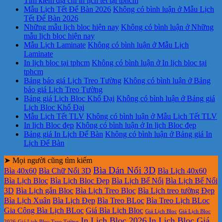
Tìm kiếm địa chỉ in lịch tết tại tphcm
Mẫu Lịch Tết Để Bàn 2026
Không có bình luận
ở Mẫu Lịch
Tết Để Bàn 2026
Những mẫu lịch bloc hiện nay
Không có bình luận
ở Những
mẫu lịch bloc hiện nay
Mẫu Lịch Laminate
Không có bình luận
ở Mẫu Lịch
Laminate
In lịch bloc tại tphcm
Không có bình luận
ở In lịch bloc tại
tphcm
Bảng báo giá Lịch Treo Tường
Không có bình luận
ở Bảng
báo giá Lịch Treo Tường
Bảng giá Lịch Bloc Khổ Đại
Không có bình luận
ở Bảng giá
Lịch Bloc Khổ Đại
Mẫu Lịch Tết TLV
Không có bình luận
ở Mẫu Lịch Tết TLV
In lịch Bloc đẹp
Không có bình luận
ở In lịch Bloc đẹp
Bảng giá In Lịch Để Bàn
Không có bình luận
ở Bảng giá In
Lịch Để Bàn
➤ Mọi người cũng tìm kiếm
Bìa Dán Nổi 3D
Bìa 40x60
Bìa Chữ Nổi 3D
Bìa Lịch 40x60
Bìa Lịch Bloc
Bìa Lịch Bloc Đẹp
Bìa Lịch Bế Nổi
Bìa Lịch Bế Nổi
3D
Bìa Lịch gắn Bloc
Bìa Lịch Treo Bloc
Bìa Lịch treo tường Đẹp
Bìa Lịch Xuân
Bìa Lịch Đẹp
Bìa Treo BLoc
Bìa Treo Lịch BLoc
Gia Công Bìa Lịch BLoc
Giá Bìa Lịch Bloc
Giá Lịch Bloc
Giá Lịch Bloc
In Lịch Bloc 2026
In Lịch Bloc Giá
2026
Giá Lịch Bloc Treo Tường