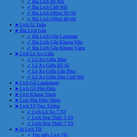
✓ Bìa Lịch Bế Nổi
✓ Bìa Lịch Chữ Nổi
✓ Bìa Lịch Offset 35×50
✓ Bìa Lịch Offset 40×60
➤ Lịch 52 Tuần
➤ Bìa Lịch Gập
✓ Bìa Lịch Gập Laminate
✓ Bìa Lịch Gập Khung Nâu
✓ Bìa Lịch Gập Khung Vàng
➤ Lịch Lò Xo Giữa
✓ Lò Xo Giữa Mini
✓ Lò Xo Giữa Bộ Số
✓ Lò Xo Giữa Gắn Bloc
✓ Lò Xo Giữa Dán Chữ Nổi
➤ Lịch Gỗ Lamininate
➤ Lịch Gỗ Phù Điêu
➤ Lịch Khung Tranh
➤ Lịch Phù Điêu Nhựa
➤ Lịch Tờ Treo Tường
✓ Lịch Lò Xo 7 Tờ
✓ Lịch Nẹp Thiếc 5 Tờ
✓ Lịch Nẹp Thiếc 7 Tờ
➤ In Lịch Tết
✓ Tìm hiểu Lịch Tết