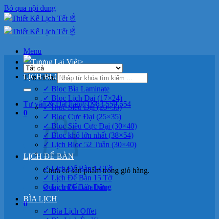
Bỏ qua nội dung
Menu
>
LỊCH BLOC
Tìm kiếm:
✓ Bloc Bìa Laminate
✓ Bloc Lịch Đại (17×24)
Tư vấn & Đặt hàng: 0983 559 554
✓ Bloc Siêu Đại (20×30)
0
✓ Bloc Cực Đại (25×35)
✓ Bloc Siêu Cực Đại (30×40)
✓ Bloc khổ lớn nhất (38×54)
✓ Lịch Bloc 52 Tuần (30×40)
LỊCH ĐỂ BÀN
✓ Lịch Để Bàn 13 Tờ
Chưa có sản phẩm trong giỏ hàng.
✓ Lịch Để Bàn 15 Tờ
Quay trở lại cửa hàng
✓ Lịch Để Bàn Đứng
BÌA LỊCH
0
✓ Bìa Lịch Offet