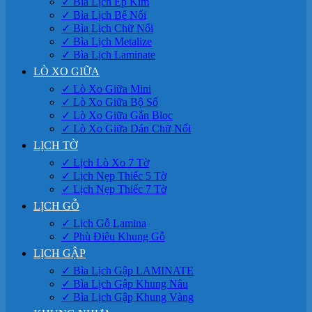
✓ Bìa Lịch Ép Kim
✓ Bìa Lịch Bế Nổi
✓ Bìa Lịch Chữ Nổi
✓ Bìa Lịch Metalize
✓ Bìa Lịch Laminate
LÒ XO GIỮA
✓ Lò Xo Giữa Mini
✓ Lò Xo Giữa Bộ Số
✓ Lò Xo Giữa Gắn Bloc
✓ Lò Xo Giữa Dán Chữ Nổi
LỊCH TỜ
✓ Lịch Lò Xo 7 Tờ
✓ Lịch Nẹp Thiếc 5 Tờ
✓ Lịch Nẹp Thiếc 7 Tờ
LỊCH GỖ
✓ Lịch Gỗ Lamina
✓ Phù Điêu Khung Gỗ
LỊCH GẬP
✓ Bìa Lịch Gập LAMINATE
✓ Bìa Lịch Gập Khung Nâu
✓ Bìa Lịch Gập Khung Vàng