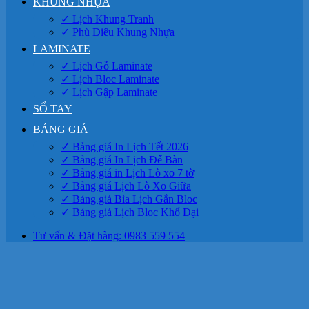
KHUNG NHỰA
✓ Lịch Khung Tranh
✓ Phù Điêu Khung Nhựa
LAMINATE
✓ Lịch Gỗ Laminate
✓ Lịch Bloc Laminate
✓ Lịch Gập Laminate
SỔ TAY
BẢNG GIÁ
✓ Bảng giá In Lịch Tết 2026
✓ Bảng giá In Lịch Để Bàn
✓ Bảng giá in Lịch Lò xo 7 tờ
✓ Bảng giá Lịch Lò Xo Giữa
✓ Bảng giá Bìa Lịch Gắn Bloc
✓ Bảng giá Lịch Bloc Khổ Đại
Tư vấn & Đặt hàng: 0983 559 554