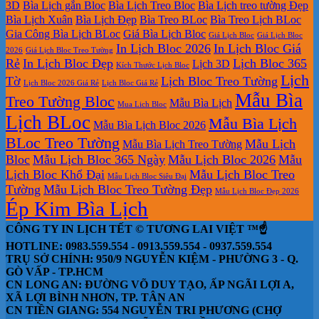
3D
Bìa Lịch gắn Bloc
Bìa Lịch Treo Bloc
Bìa Lịch treo tường Đẹp
Bìa Lịch Xuân
Bìa Lịch Đẹp
Bìa Treo BLoc
Bìa Treo Lịch BLoc
Gia Công Bìa Lịch BLoc
Giá Bìa Lịch Bloc
Giá Lịch Bloc
Giá Lịch Bloc
In Lịch Bloc 2026
In Lịch Bloc Giá
2026
Giá Lịch Bloc Treo Tường
Rẻ
In Lịch Bloc Đẹp
Lịch Bloc 365
Lịch 3D
Kích Thước Lịch Bloc
Lịch
Tờ
Lịch Bloc Treo Tường
Lịch Bloc 2026 Giá Rẻ
Lịch Bloc Giá Rẻ
Mẫu Bìa
Treo Tường Bloc
Mẫu Bìa Lịch
Mua Lich Bloc
Lịch BLoc
Mẫu Bìa Lịch
Mẫu Bìa Lịch Bloc 2026
BLoc Treo Tường
Mẫu Lịch
Mẫu Bìa Lịch Treo Tường
Bloc
Mẫu Lịch Bloc 365 Ngày
Mẫu Lịch Bloc 2026
Mẫu
Lịch Bloc Khổ Đại
Mẫu Lịch Bloc Treo
Mẫu Lịch Bloc Siêu Đại
Tường
Mẫu Lịch Bloc Treo Tường Đẹp
Mẫu Lịch Bloc Đẹp 2026
Ép Kim Bìa Lịch
CÔNG TY IN LỊCH TẾT © TƯƠNG LAI VIỆT ™☝️
HOTLINE: 0983.559.554 - 0913.559.554 - 0937.559.554
TRỤ SỞ CHÍNH: 950/9 NGUYỄN KIỆM - PHƯỜNG 3 - Q.
GÒ VẤP - TP.HCM
CN LONG AN: ĐƯỜNG VÕ DUY TẠO, ẤP NGÃI LỢI A,
XÃ LỢI BÌNH NHƠN, TP. TÂN AN
CN TIỀN GIANG: 554 NGUYỄN TRI PHƯƠNG (CHỢ