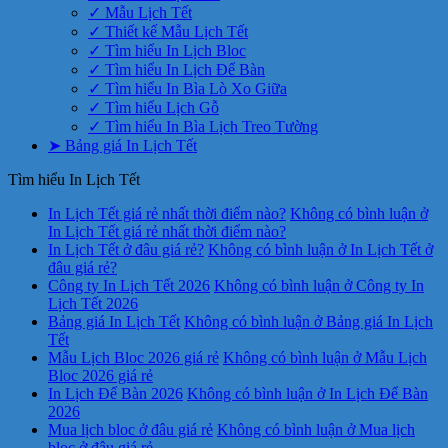
✓ Mẫu Lịch Tết
✓ Thiết kế Mẫu Lịch Tết
✓ Tìm hiểu In Lịch Bloc
✓ Tìm hiểu In Lịch Để Bàn
✓ Tìm hiểu In Bìa Lò Xo Giữa
✓ Tìm hiểu Lịch Gỗ
✓ Tìm hiểu In Bìa Lịch Treo Tường
➤ Bảng giá In Lịch Tết
Tìm hiểu In Lịch Tết
In Lịch Tết giá rẻ nhất thời điểm nào?
Không có bình luận
ở
In Lịch Tết giá rẻ nhất thời điểm nào?
In Lịch Tết ở đâu giá rẻ?
Không có bình luận
ở In Lịch Tết ở
đâu giá rẻ?
Công ty In Lịch Tết 2026
Không có bình luận
ở Công ty In
Lịch Tết 2026
Bảng giá In Lịch Tết
Không có bình luận
ở Bảng giá In Lịch
Tết
Mẫu Lịch Bloc 2026 giá rẻ
Không có bình luận
ở Mẫu Lịch
Bloc 2026 giá rẻ
In Lịch Để Bàn 2026
Không có bình luận
ở In Lịch Để Bàn
2026
Mua lịch bloc ở đâu giá rẻ
Không có bình luận
ở Mua lịch
bloc ở đâu giá rẻ