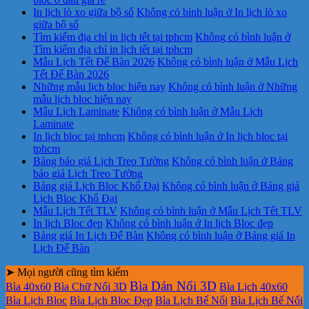
In lịch lò xo giữa bộ số
Không có bình luận
ở In lịch lò xo
giữa bộ số
Tìm kiếm địa chỉ in lịch tết tại tphcm
Không có bình luận
ở
Tìm kiếm địa chỉ in lịch tết tại tphcm
Mẫu Lịch Tết Để Bàn 2026
Không có bình luận
ở Mẫu Lịch
Tết Để Bàn 2026
Những mẫu lịch bloc hiện nay
Không có bình luận
ở Những
mẫu lịch bloc hiện nay
Mẫu Lịch Laminate
Không có bình luận
ở Mẫu Lịch
Laminate
In lịch bloc tại tphcm
Không có bình luận
ở In lịch bloc tại
tphcm
Bảng báo giá Lịch Treo Tường
Không có bình luận
ở Bảng
báo giá Lịch Treo Tường
Bảng giá Lịch Bloc Khổ Đại
Không có bình luận
ở Bảng giá
Lịch Bloc Khổ Đại
Mẫu Lịch Tết TLV
Không có bình luận
ở Mẫu Lịch Tết TLV
In lịch Bloc đẹp
Không có bình luận
ở In lịch Bloc đẹp
Bảng giá In Lịch Để Bàn
Không có bình luận
ở Bảng giá In
Lịch Để Bàn
➤ Mọi người cũng tìm kiếm
Bìa Dán Nổi 3D
Bìa 40x60
Bìa Chữ Nổi 3D
Bìa Lịch 40x60
Bìa Lịch Bloc
Bìa Lịch Bloc Đẹp
Bìa Lịch Bế Nổi
Bìa Lịch Bế Nổi