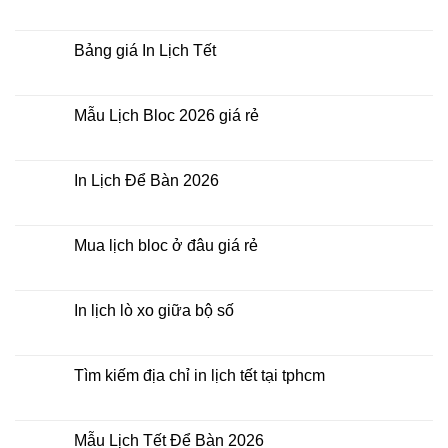
nhất
In
Không
thời
Lịch
có
điểm
Tết
bình
nào?
ở
luận
Bảng giá In Lịch Tết
đâu
ở
giá
Công
Không
rẻ?
ty
có
In
bình
Lịch
luận
Mẫu Lịch Bloc 2026 giá rẻ
Tết
ở
2026
Bảng
Không
giá
có
In
bình
Lịch
luận
In Lịch Để Bàn 2026
Tết
ở
Mẫu
Không
Lịch
có
Bloc
bình
2026
luận
Mua lịch bloc ở đâu giá rẻ
giá
ở
rẻ
In
Không
Lịch
có
Để
bình
Bàn
luận
In lịch lò xo giữa bộ số
2026
ở
Mua
Không
lịch
có
bloc
bình
ở
luận
Tìm kiếm địa chỉ in lịch tết tại tphcm
đâu
ở
giá
In
Không
rẻ
lịch
có
lò
bình
xo
luận
Mẫu Lịch Tết Để Bàn 2026