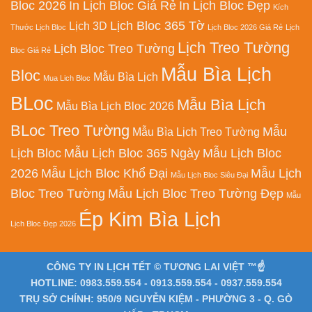
Bloc 2026
In Lịch Bloc Giá Rẻ
In Lịch Bloc Đẹp
Kích
Lịch Bloc 365 Tờ
Lịch 3D
Thước Lịch Bloc
Lịch Bloc 2026 Giá Rẻ
Lịch
Lịch Treo Tường
Lịch Bloc Treo Tường
Bloc Giá Rẻ
Mẫu Bìa Lịch
Bloc
Mẫu Bìa Lịch
Mua Lich Bloc
BLoc
Mẫu Bìa Lịch
Mẫu Bìa Lịch Bloc 2026
BLoc Treo Tường
Mẫu
Mẫu Bìa Lịch Treo Tường
Lịch Bloc
Mẫu Lịch Bloc 365 Ngày
Mẫu Lịch Bloc
2026
Mẫu Lịch Bloc Khổ Đại
Mẫu Lịch
Mẫu Lịch Bloc Siêu Đại
Bloc Treo Tường
Mẫu Lịch Bloc Treo Tường Đẹp
Mẫu
Ép Kim Bìa Lịch
Lịch Bloc Đẹp 2026
CÔNG TY IN LỊCH TẾT © TƯƠNG LAI VIỆT ™☝️
HOTLINE: 0983.559.554 - 0913.559.554 - 0937.559.554
TRỤ SỞ CHÍNH: 950/9 NGUYỄN KIỆM - PHƯỜNG 3 - Q. GÒ