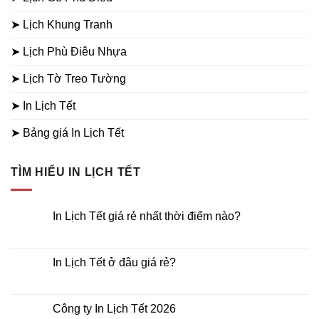
➤ Lịch Khung Tranh
➤ Lịch Phù Điêu Nhựa
➤ Lịch Tờ Treo Tường
➤ In Lịch Tết
➤ Bảng giá In Lịch Tết
TÌM HIỂU IN LỊCH TẾT
In Lịch Tết giá rẻ nhất thời điểm nào?
Không
có
bình
luận
In Lịch Tết ở đâu giá rẻ?
ở
In
Không
Lịch
có
Tết
bình
giá
luận
Công ty In Lịch Tết 2026
rẻ
ở