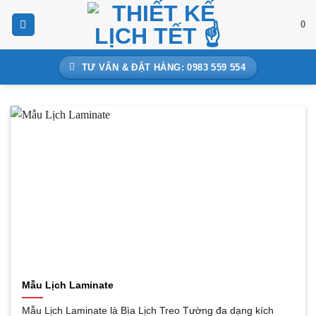
Bỏ
0
qua
nội
dung
TƯ VẤN & ĐẶT HÀNG: 0983 559 554
Mẫu Lịch Laminate
Mẫu Lịch Laminate là Bìa Lịch Treo Tường đa dạng kích