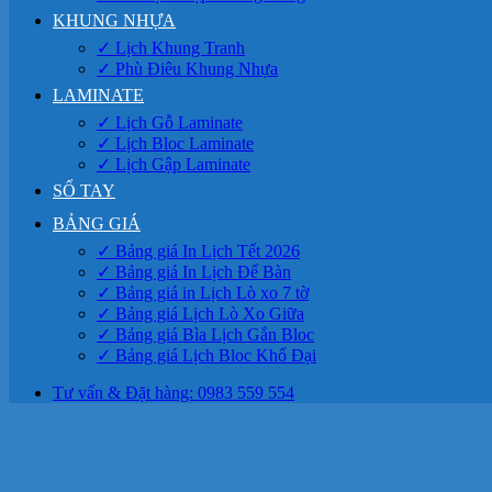
KHUNG NHỰA
✓ Lịch Khung Tranh
✓ Phù Điêu Khung Nhựa
LAMINATE
✓ Lịch Gỗ Laminate
✓ Lịch Bloc Laminate
✓ Lịch Gập Laminate
SỔ TAY
BẢNG GIÁ
✓ Bảng giá In Lịch Tết 2026
✓ Bảng giá In Lịch Để Bàn
✓ Bảng giá in Lịch Lò xo 7 tờ
✓ Bảng giá Lịch Lò Xo Giữa
✓ Bảng giá Bìa Lịch Gắn Bloc
✓ Bảng giá Lịch Bloc Khổ Đại
Tư vấn & Đặt hàng: 0983 559 554