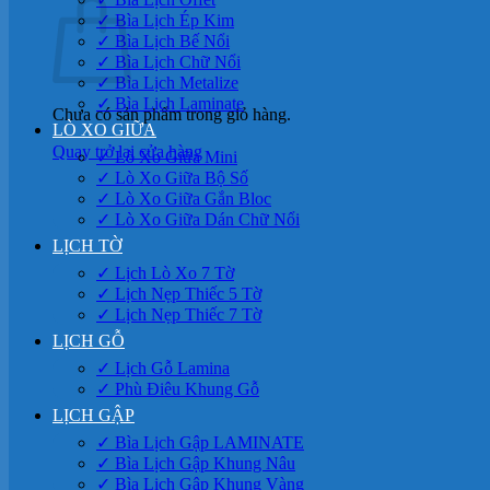
✓ Bìa Lịch Ép Kim
✓ Bìa Lịch Bế Nổi
✓ Bìa Lịch Chữ Nổi
✓ Bìa Lịch Metalize
✓ Bìa Lịch Laminate
Chưa có sản phẩm trong giỏ hàng.
LÒ XO GIỮA
Quay trở lại cửa hàng
✓ Lò Xo Giữa Mini
✓ Lò Xo Giữa Bộ Số
✓ Lò Xo Giữa Gắn Bloc
✓ Lò Xo Giữa Dán Chữ Nổi
LỊCH TỜ
✓ Lịch Lò Xo 7 Tờ
✓ Lịch Nẹp Thiếc 5 Tờ
✓ Lịch Nẹp Thiếc 7 Tờ
LỊCH GỖ
✓ Lịch Gỗ Lamina
✓ Phù Điêu Khung Gỗ
LỊCH GẬP
✓ Bìa Lịch Gập LAMINATE
✓ Bìa Lịch Gập Khung Nâu
✓ Bìa Lịch Gập Khung Vàng