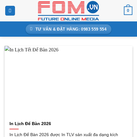
Bỏ
0
qua
nội
dung
TƯ VẤN & ĐẶT HÀNG: 0983 559 554
In Lịch Để Bàn 2026
In Lịch Để Bàn 2026 được In TLV sản xuất đa dạng kích