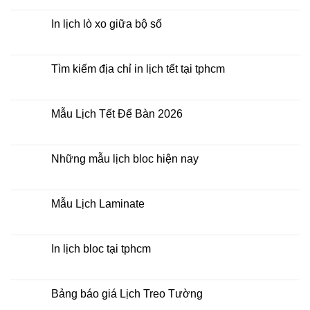
Lịch
có
Để
bình
Bàn
luận
In lịch lò xo giữa bộ số
2026
ở
Mua
Không
lịch
có
bloc
bình
ở
luận
Tìm kiếm địa chỉ in lịch tết tại tphcm
đâu
ở
giá
In
Không
rẻ
lịch
có
lò
bình
xo
luận
Mẫu Lịch Tết Để Bàn 2026
giữa
ở
bộ
Tìm
Không
số
kiếm
có
địa
bình
chỉ
luận
Những mẫu lịch bloc hiện nay
in
ở
lịch
Mẫu
Không
tết
Lịch
có
tại
Tết
bình
tphcm
Để
luận
Mẫu Lịch Laminate
Bàn
ở
2026
Những
Không
mẫu
có
lịch
bình
bloc
luận
In lịch bloc tại tphcm
hiện
ở
nay
Mẫu
Không
Lịch
có
Laminate
bình
luận
Bảng báo giá Lịch Treo Tường
ở
In
Không