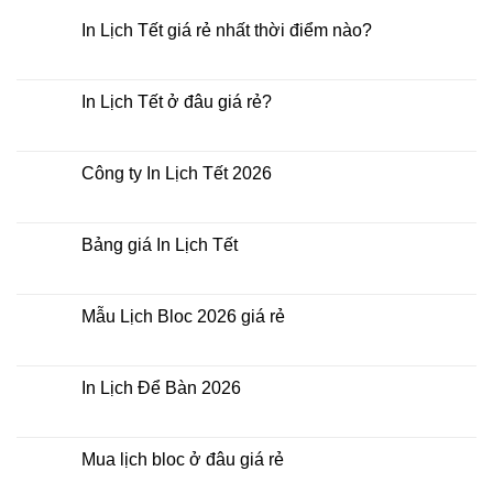
In Lịch Tết giá rẻ nhất thời điểm nào?
Không
có
bình
luận
In Lịch Tết ở đâu giá rẻ?
ở
In
Không
Lịch
có
Tết
bình
giá
luận
Công ty In Lịch Tết 2026
rẻ
ở
nhất
In
Không
thời
Lịch
có
điểm
Tết
bình
nào?
ở
luận
Bảng giá In Lịch Tết
đâu
ở
giá
Công
Không
rẻ?
ty
có
In
bình
Lịch
luận
Mẫu Lịch Bloc 2026 giá rẻ
Tết
ở
2026
Bảng
Không
giá
có
In
bình
Lịch
luận
In Lịch Để Bàn 2026
Tết
ở
Mẫu
Không
Lịch
có
Bloc
bình
2026
luận
Mua lịch bloc ở đâu giá rẻ
giá
ở
rẻ
In
Không