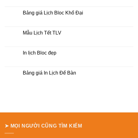
lịch
có
bloc
bình
tại
luận
Bảng giá Lịch Bloc Khổ Đại
tphcm
ở
Bảng
Không
báo
có
giá
bình
Lịch
luận
Mẫu Lịch Tết TLV
Treo
ở
Tường
Bảng
Không
giá
có
Lịch
bình
Bloc
luận
In lịch Bloc đẹp
Khổ
ở
Đại
Mẫu
Không
Lịch
có
Tết
bình
TLV
luận
Bảng giá In Lịch Để Bàn
ở
In
Không
lịch
có
Bloc
bình
đẹp
luận
ở
Bảng
giá
In
Lịch
Để
Bàn
➤ MỌI NGƯỜI CŨNG TÌM KIẾM