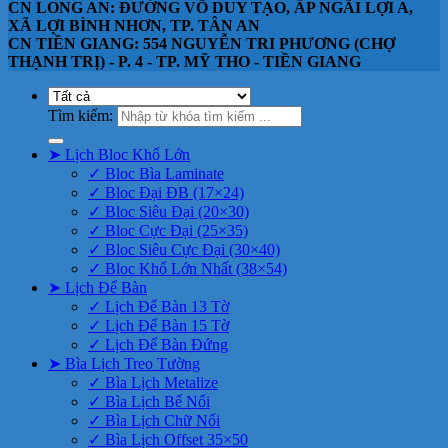
CN LONG AN: ĐƯỜNG VÕ DUY TẠO, ẤP NGÃI LỢI A,
XÃ LỢI BÌNH NHƠN, TP. TÂN AN
CN TIỀN GIANG: 554 NGUYỄN TRI PHƯƠNG (CHỢ
THẠNH TRỊ) - P. 4 - TP. MỸ THO - TIỀN GIANG
Tìm kiếm:
➤ Lịch Bloc Khổ Lớn
✓ Bloc Bìa Laminate
✓ Bloc Đại ĐB (17×24)
✓ Bloc Siêu Đại (20×30)
✓ Bloc Cực Đại (25×35)
✓ Bloc Siêu Cực Đại (30×40)
✓ Bloc Khổ Lớn Nhất (38×54)
➤ Lịch Để Bàn
✓ Lịch Để Bàn 13 Tờ
✓ Lịch Để Bàn 15 Tờ
✓ Lịch Để Bàn Đứng
➤ Bìa Lịch Treo Tường
✓ Bìa Lịch Metalize
✓ Bìa Lịch Bế Nổi
✓ Bìa Lịch Chữ Nổi
✓ Bìa Lịch Offset 35×50