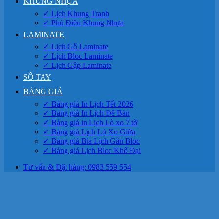
KHUNG NHỰA
✓ Lịch Khung Tranh
✓ Phù Điêu Khung Nhựa
LAMINATE
✓ Lịch Gỗ Laminate
✓ Lịch Bloc Laminate
✓ Lịch Gập Laminate
SỔ TAY
BẢNG GIÁ
✓ Bảng giá In Lịch Tết 2026
✓ Bảng giá In Lịch Để Bàn
✓ Bảng giá in Lịch Lò xo 7 tờ
✓ Bảng giá Lịch Lò Xo Giữa
✓ Bảng giá Bìa Lịch Gắn Bloc
✓ Bảng giá Lịch Bloc Khổ Đại
Tư vấn & Đặt hàng: 0983 559 554