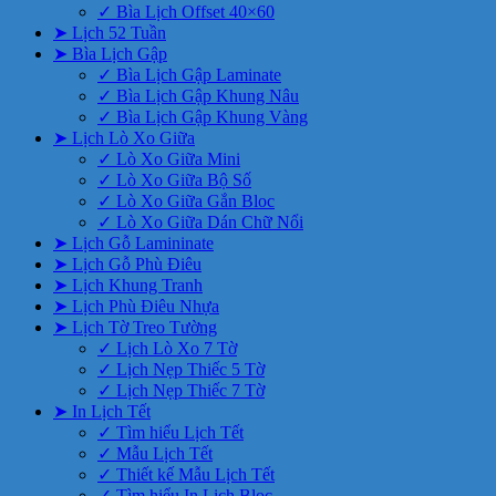
✓ Bìa Lịch Offset 40×60
➤ Lịch 52 Tuần
➤ Bìa Lịch Gập
✓ Bìa Lịch Gập Laminate
✓ Bìa Lịch Gập Khung Nâu
✓ Bìa Lịch Gập Khung Vàng
➤ Lịch Lò Xo Giữa
✓ Lò Xo Giữa Mini
✓ Lò Xo Giữa Bộ Số
✓ Lò Xo Giữa Gắn Bloc
✓ Lò Xo Giữa Dán Chữ Nổi
➤ Lịch Gỗ Lamininate
➤ Lịch Gỗ Phù Điêu
➤ Lịch Khung Tranh
➤ Lịch Phù Điêu Nhựa
➤ Lịch Tờ Treo Tường
✓ Lịch Lò Xo 7 Tờ
✓ Lịch Nẹp Thiếc 5 Tờ
✓ Lịch Nẹp Thiếc 7 Tờ
➤ In Lịch Tết
✓ Tìm hiểu Lịch Tết
✓ Mẫu Lịch Tết
✓ Thiết kế Mẫu Lịch Tết
✓ Tìm hiểu In Lịch Bloc