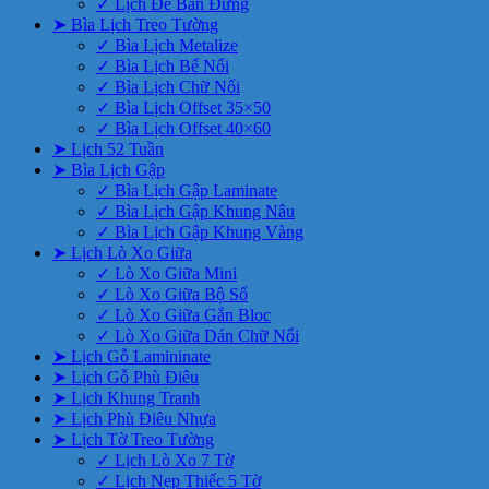
✓ Lịch Để Bàn Đứng
➤ Bìa Lịch Treo Tường
✓ Bìa Lịch Metalize
✓ Bìa Lịch Bế Nổi
✓ Bìa Lịch Chữ Nổi
✓ Bìa Lịch Offset 35×50
✓ Bìa Lịch Offset 40×60
➤ Lịch 52 Tuần
➤ Bìa Lịch Gập
✓ Bìa Lịch Gập Laminate
✓ Bìa Lịch Gập Khung Nâu
✓ Bìa Lịch Gập Khung Vàng
➤ Lịch Lò Xo Giữa
✓ Lò Xo Giữa Mini
✓ Lò Xo Giữa Bộ Số
✓ Lò Xo Giữa Gắn Bloc
✓ Lò Xo Giữa Dán Chữ Nổi
➤ Lịch Gỗ Lamininate
➤ Lịch Gỗ Phù Điêu
➤ Lịch Khung Tranh
➤ Lịch Phù Điêu Nhựa
➤ Lịch Tờ Treo Tường
✓ Lịch Lò Xo 7 Tờ
✓ Lịch Nẹp Thiếc 5 Tờ