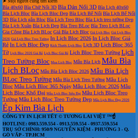
➤ Mọi người cũng tìm kiếm
Bìa Dán Nổi 3D
Bìa 40x60
Bìa Chữ Nổi 3D
Bìa Lịch 40x60
Bìa Lịch Bloc
Bìa Lịch Bloc Đẹp
Bìa Lịch Bế Nổi
Bìa Lịch Bế Nổi
3D
Bìa Lịch gắn Bloc
Bìa Lịch Treo Bloc
Bìa Lịch treo tường Đẹp
Bìa Lịch Xuân
Bìa Lịch Đẹp
Bìa Treo BLoc
Bìa Treo Lịch BLoc
Gia Công Bìa Lịch BLoc
Giá Bìa Lịch Bloc
Giá Lịch Bloc
Giá Lịch Bloc
In Lịch Bloc 2026
In Lịch Bloc Giá
2026
Giá Lịch Bloc Treo Tường
Rẻ
In Lịch Bloc Đẹp
Lịch Bloc 365
Lịch 3D
Kích Thước Lịch Bloc
Lịch
Tờ
Lịch Bloc Treo Tường
Lịch Bloc 2026 Giá Rẻ
Lịch Bloc Giá Rẻ
Mẫu Bìa
Treo Tường Bloc
Mẫu Bìa Lịch
Mua Lich Bloc
Lịch BLoc
Mẫu Bìa Lịch
Mẫu Bìa Lịch Bloc 2026
BLoc Treo Tường
Mẫu Lịch
Mẫu Bìa Lịch Treo Tường
Bloc
Mẫu Lịch Bloc 365 Ngày
Mẫu Lịch Bloc 2026
Mẫu
Lịch Bloc Khổ Đại
Mẫu Lịch Bloc Treo
Mẫu Lịch Bloc Siêu Đại
Tường
Mẫu Lịch Bloc Treo Tường Đẹp
Mẫu Lịch Bloc Đẹp 2026
Ép Kim Bìa Lịch
CÔNG TY IN LỊCH TẾT © TƯƠNG LAI VIỆT ™☝️
HOTLINE: 0983.559.554 - 0913.559.554 - 0937.559.554
TRỤ SỞ CHÍNH: 950/9 NGUYỄN KIỆM - PHƯỜNG 3 - Q.
GÒ VẤP - TP.HCM