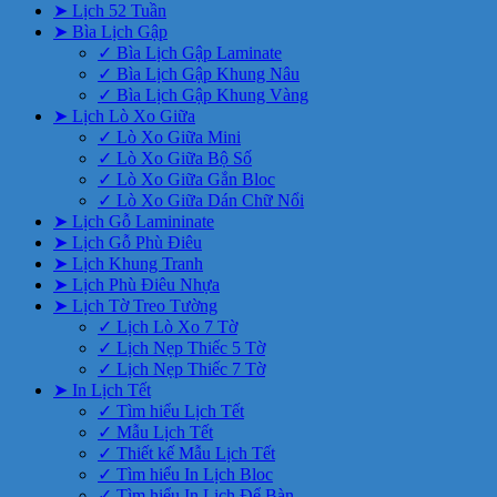
➤ Lịch 52 Tuần
➤ Bìa Lịch Gập
✓ Bìa Lịch Gập Laminate
✓ Bìa Lịch Gập Khung Nâu
✓ Bìa Lịch Gập Khung Vàng
➤ Lịch Lò Xo Giữa
✓ Lò Xo Giữa Mini
✓ Lò Xo Giữa Bộ Số
✓ Lò Xo Giữa Gắn Bloc
✓ Lò Xo Giữa Dán Chữ Nổi
➤ Lịch Gỗ Lamininate
➤ Lịch Gỗ Phù Điêu
➤ Lịch Khung Tranh
➤ Lịch Phù Điêu Nhựa
➤ Lịch Tờ Treo Tường
✓ Lịch Lò Xo 7 Tờ
✓ Lịch Nẹp Thiếc 5 Tờ
✓ Lịch Nẹp Thiếc 7 Tờ
➤ In Lịch Tết
✓ Tìm hiểu Lịch Tết
✓ Mẫu Lịch Tết
✓ Thiết kế Mẫu Lịch Tết
✓ Tìm hiểu In Lịch Bloc
✓ Tìm hiểu In Lịch Để Bàn