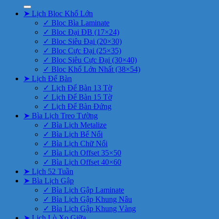
➤ Lịch Bloc Khổ Lớn
✓ Bloc Bìa Laminate
✓ Bloc Đại ĐB (17×24)
✓ Bloc Siêu Đại (20×30)
✓ Bloc Cực Đại (25×35)
✓ Bloc Siêu Cực Đại (30×40)
✓ Bloc Khổ Lớn Nhất (38×54)
➤ Lịch Để Bàn
✓ Lịch Để Bàn 13 Tờ
✓ Lịch Để Bàn 15 Tờ
✓ Lịch Để Bàn Đứng
➤ Bìa Lịch Treo Tường
✓ Bìa Lịch Metalize
✓ Bìa Lịch Bế Nổi
✓ Bìa Lịch Chữ Nổi
✓ Bìa Lịch Offset 35×50
✓ Bìa Lịch Offset 40×60
➤ Lịch 52 Tuần
➤ Bìa Lịch Gập
✓ Bìa Lịch Gập Laminate
✓ Bìa Lịch Gập Khung Nâu
✓ Bìa Lịch Gập Khung Vàng
➤ Lịch Lò Xo Giữa