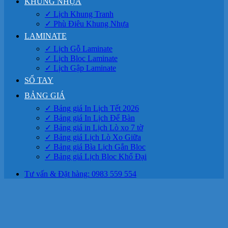
KHUNG NHỰA
✓ Lịch Khung Tranh
✓ Phù Điêu Khung Nhựa
LAMINATE
✓ Lịch Gỗ Laminate
✓ Lịch Bloc Laminate
✓ Lịch Gập Laminate
SỔ TAY
BẢNG GIÁ
✓ Bảng giá In Lịch Tết 2026
✓ Bảng giá In Lịch Để Bàn
✓ Bảng giá in Lịch Lò xo 7 tờ
✓ Bảng giá Lịch Lò Xo Giữa
✓ Bảng giá Bìa Lịch Gắn Bloc
✓ Bảng giá Lịch Bloc Khổ Đại
Tư vấn & Đặt hàng: 0983 559 554