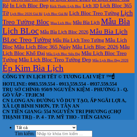
Rẻ
In Lịch Bloc Đẹp
Lịch Bloc 365
Lịch 3D
Kích Thước Lịch Bloc
Lịch
Tờ
Lịch Bloc Treo Tường
Lịch Bloc 2026 Giá Rẻ
Lịch Bloc Giá Rẻ
Mẫu Bìa
Treo Tường Bloc
Mẫu Bìa Lịch
Mua Lich Bloc
Lịch BLoc
Mẫu Bìa Lịch
Mẫu Bìa Lịch Bloc 2026
BLoc Treo Tường
Mẫu Lịch
Mẫu Bìa Lịch Treo Tường
Bloc
Mẫu Lịch Bloc 365 Ngày
Mẫu Lịch Bloc 2026
Mẫu
Lịch Bloc Khổ Đại
Mẫu Lịch Bloc Treo
Mẫu Lịch Bloc Siêu Đại
Tường
Mẫu Lịch Bloc Treo Tường Đẹp
Mẫu Lịch Bloc Đẹp 2026
Ép Kim Bìa Lịch
CÔNG TY IN LỊCH TẾT © TƯƠNG LAI VIỆT ™☝️
HOTLINE: 0983.559.554 - 0913.559.554 - 0937.559.554
TRỤ SỞ CHÍNH: 950/9 NGUYỄN KIỆM - PHƯỜNG 3 - Q.
GÒ VẤP - TP.HCM
CN LONG AN: ĐƯỜNG VÕ DUY TẠO, ẤP NGÃI LỢI A,
XÃ LỢI BÌNH NHƠN, TP. TÂN AN
CN TIỀN GIANG: 554 NGUYỄN TRI PHƯƠNG (CHỢ
THẠNH TRỊ) - P. 4 - TP. MỸ THO - TIỀN GIANG
Tìm kiếm: