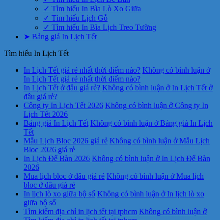
✓ Tìm hiểu In Bìa Lò Xo Giữa
✓ Tìm hiểu Lịch Gỗ
✓ Tìm hiểu In Bìa Lịch Treo Tường
➤ Bảng giá In Lịch Tết
Tìm hiểu In Lịch Tết
In Lịch Tết giá rẻ nhất thời điểm nào?
Không có bình luận
ở
In Lịch Tết giá rẻ nhất thời điểm nào?
In Lịch Tết ở đâu giá rẻ?
Không có bình luận
ở In Lịch Tết ở
đâu giá rẻ?
Công ty In Lịch Tết 2026
Không có bình luận
ở Công ty In
Lịch Tết 2026
Bảng giá In Lịch Tết
Không có bình luận
ở Bảng giá In Lịch
Tết
Mẫu Lịch Bloc 2026 giá rẻ
Không có bình luận
ở Mẫu Lịch
Bloc 2026 giá rẻ
In Lịch Để Bàn 2026
Không có bình luận
ở In Lịch Để Bàn
2026
Mua lịch bloc ở đâu giá rẻ
Không có bình luận
ở Mua lịch
bloc ở đâu giá rẻ
In lịch lò xo giữa bộ số
Không có bình luận
ở In lịch lò xo
giữa bộ số
Tìm kiếm địa chỉ in lịch tết tại tphcm
Không có bình luận
ở