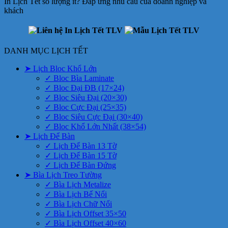
In Lịch Tết số lượng ít? Đáp ứng nhu cầu của doanh nghiệp và
khách
DANH MỤC LỊCH TẾT
➤ Lịch Bloc Khổ Lớn
✓ Bloc Bìa Laminate
✓ Bloc Đại ĐB (17×24)
✓ Bloc Siêu Đại (20×30)
✓ Bloc Cực Đại (25×35)
✓ Bloc Siêu Cực Đại (30×40)
✓ Bloc Khổ Lớn Nhất (38×54)
➤ Lịch Để Bàn
✓ Lịch Để Bàn 13 Tờ
✓ Lịch Để Bàn 15 Tờ
✓ Lịch Để Bàn Đứng
➤ Bìa Lịch Treo Tường
✓ Bìa Lịch Metalize
✓ Bìa Lịch Bế Nổi
✓ Bìa Lịch Chữ Nổi
✓ Bìa Lịch Offset 35×50
✓ Bìa Lịch Offset 40×60