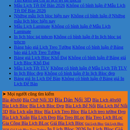
Tìm kiếm địa chỉ in lịch tết tại tphcm
Mẫu Lịch Tết Để Bàn 2026
Không có bình luận
ở Mẫu Lịch
Tết Để Bàn 2026
Những mẫu lịch bloc hiện nay
Không có bình luận
ở Những
mẫu lịch bloc hiện nay
Mẫu Lịch Laminate
Không có bình luận
ở Mẫu Lịch
Laminate
In lịch bloc tại tphcm
Không có bình luận
ở In lịch bloc tại
tphcm
Bảng báo giá Lịch Treo Tường
Không có bình luận
ở Bảng
báo giá Lịch Treo Tường
Bảng giá Lịch Bloc Khổ Đại
Không có bình luận
ở Bảng giá
Lịch Bloc Khổ Đại
Mẫu Lịch Tết TLV
Không có bình luận
ở Mẫu Lịch Tết TLV
In lịch Bloc đẹp
Không có bình luận
ở In lịch Bloc đẹp
Bảng giá In Lịch Để Bàn
Không có bình luận
ở Bảng giá In
Lịch Để Bàn
➤ Mọi người cũng tìm kiếm
Bìa Dán Nổi 3D
Bìa 40x60
Bìa Chữ Nổi 3D
Bìa Lịch 40x60
Bìa Lịch Bloc
Bìa Lịch Bloc Đẹp
Bìa Lịch Bế Nổi
Bìa Lịch Bế Nổi
3D
Bìa Lịch gắn Bloc
Bìa Lịch Treo Bloc
Bìa Lịch treo tường Đẹp
Bìa Lịch Xuân
Bìa Lịch Đẹp
Bìa Treo BLoc
Bìa Treo Lịch BLoc
Gia Công Bìa Lịch BLoc
Giá Bìa Lịch Bloc
Giá Lịch Bloc
Giá Lịch Bloc
In Lịch Bloc 2026
In Lịch Bloc Giá
2026
Giá Lịch Bloc Treo Tường