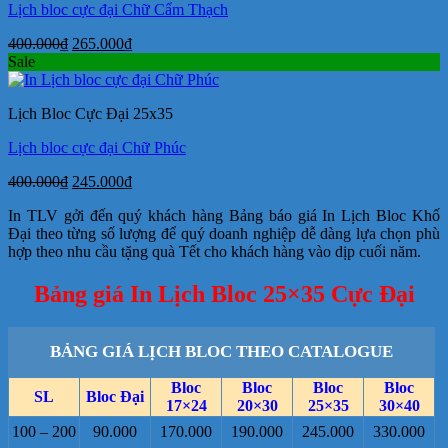
Lịch bloc cực đại Chữ Cẩm Thạch
Giá
Giá
400.000
₫
265.000
₫
gốc
hiện
Sale
là:
tại
400.000₫.
là:
Lịch Bloc Cực Đại 25x35
265.000₫.
Lịch bloc cực đại Chữ Phúc
Giá
Giá
400.000
₫
245.000
₫
gốc
hiện
In TLV gởi đến quý khách hàng Bảng báo giá In Lịch Bloc Khố
là:
tại
Đại theo từng số lượng để quý doanh nghiệp dễ dàng lựa chọn phù
400.000₫.
là:
hợp theo nhu cầu tặng quà Tết cho khách hàng vào dịp cuối năm.
245.000₫.
Bảng giá In Lịch Bloc 25×35 Cực Đại
BẢNG GIÁ LỊCH BLOC THEO CATALOGUE
Bloc
Bloc
Bloc
Bloc
SL
Bloc Đại
17×24
20×30
25×35
30×40
100 – 200
90.000
170.000
190.000
245.000
330.000