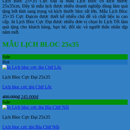
Lịch Bloc 25×35 Cực Đại là Mẫu Lịch Bloc có kích thước
25x35cm, Đây là mẫu lịch được nhiều doanh nghiệp dùng làm quà
tặng bởi tính sang trọng và kích thước bloc rất lớn. Mẫu Lịch Bloc
25×35 Cực Đạicm được thiết kế nhiều chủ đề và chất liệu in cao
cấp. In Lịch Bloc Cực Đại được nhiều đơn vị chọn In Lịch Tết làm
quà tặng cho khách hàng, bạn bè, đối tác và người thân nhân dịp
năm mới.
MẪU LỊCH BLOC 25x35
Sale
Hot
Lịch Bloc Cực Đại 25x35
Lịch bloc cực đại Chữ Lộc
Giá
Giá
400.000
₫
245.000
₫
gốc
hiện
Sale
là:
tại
400.000₫.
là:
Lịch Bloc Cực Đại 25x35
245.000₫.
Lịch bloc cực đại Bìa Chữ Nổi