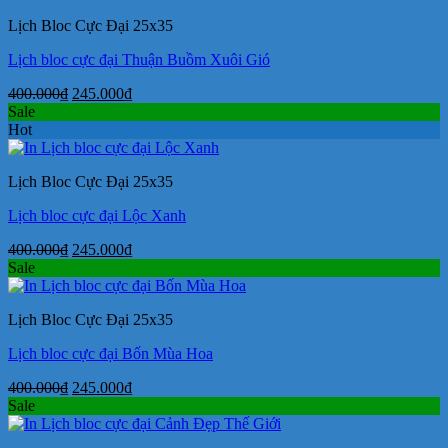
400.000₫.
là:
Lịch Bloc Cực Đại 25x35
245.000₫.
Lịch bloc cực đại Thuận Buồm Xuôi Gió
Giá
Giá
400.000
₫
245.000
₫
gốc
hiện
Sale
là:
tại
Hot
400.000₫.
là:
245.000₫.
Lịch Bloc Cực Đại 25x35
Lịch bloc cực đại Lộc Xanh
Giá
Giá
400.000
₫
245.000
₫
gốc
hiện
Sale
là:
tại
400.000₫.
là:
Lịch Bloc Cực Đại 25x35
245.000₫.
Lịch bloc cực đại Bốn Mùa Hoa
Giá
Giá
400.000
₫
245.000
₫
gốc
hiện
Sale
là:
tại
400.000₫.
là: