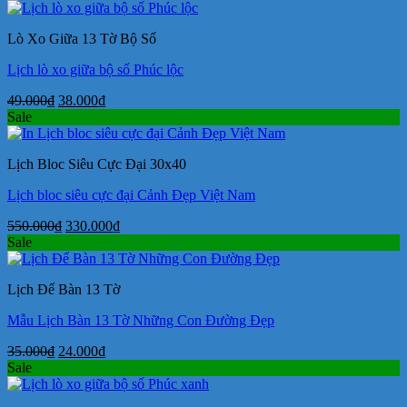
là:
tại
105.000₫.
là:
Lò Xo Giữa 13 Tờ Bộ Số
72.000₫.
Lịch lò xo giữa bộ số Phúc lộc
Giá
Giá
49.000
₫
38.000
₫
gốc
hiện
Sale
là:
tại
49.000₫.
là:
Lịch Bloc Siêu Cực Đại 30x40
38.000₫.
Lịch bloc siêu cực đại Cảnh Đẹp Việt Nam
Giá
Giá
550.000
₫
330.000
₫
gốc
hiện
Sale
là:
tại
550.000₫.
là:
Lịch Để Bàn 13 Tờ
330.000₫.
Mẫu Lịch Bàn 13 Tờ Những Con Đường Đẹp
Giá
Giá
35.000
₫
24.000
₫
gốc
hiện
Sale
là:
tại
35.000₫.
là: