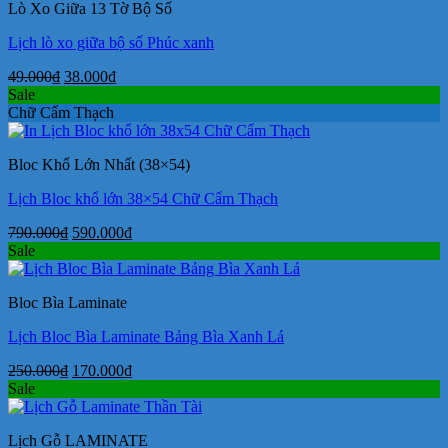
Lò Xo Giữa 13 Tờ Bộ Số
24.000₫.
Lịch lò xo giữa bộ số Phúc xanh
Giá
Giá
49.000
₫
38.000
₫
gốc
hiện
Sale
là:
tại
Chữ Cẩm Thạch
49.000₫.
là:
38.000₫.
Bloc Khổ Lớn Nhất (38×54)
Lịch Bloc khổ lớn 38×54 Chữ Cẩm Thạch
Giá
Giá
790.000
₫
590.000
₫
gốc
hiện
Sale
là:
tại
790.000₫.
là:
Bloc Bìa Laminate
590.000₫.
Lịch Bloc Bìa Laminate Bảng Bìa Xanh Lá
Giá
Giá
250.000
₫
170.000
₫
gốc
hiện
Sale
là:
tại
250.000₫.
là:
Lịch Gỗ LAMINATE
170.000₫.