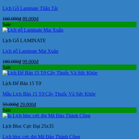
Lịch Gỗ Laminate Thần Tài
Giá
Giá
160.000
₫
89.000
₫
gốc
hiện
Sale
là:
tại
160.000₫.
là:
Lịch Gỗ LAMINATE
89.000₫.
Lịch gỗ Laminate Mai Xuân
Giá
Giá
180.000
₫
99.000
₫
gốc
hiện
Sale
là:
tại
180.000₫.
là:
Lịch Để Bàn 15 Tờ
99.000₫.
Mẫu Lịch Bàn 15 Tờ Cây Thuốc Và Sức Khỏe
Giá
Giá
59.000
₫
29.000
₫
gốc
hiện
Sale
là:
tại
59.000₫.
là:
Lịch Bloc Cực Đại 25x35
29.000₫.
Lịch bloc cực đại Mã Đáo Thành Công