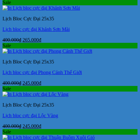
gốc
hiện
Sale
là:
tại
400.000₫.
là:
Lịch Bloc Cực Đại 25x35
245.000₫.
Lịch bloc cực đại Khánh Sơn Mài
Giá
Giá
400.000
₫
265.000
₫
gốc
hiện
Sale
là:
tại
400.000₫.
là:
Lịch Bloc Cực Đại 25x35
265.000₫.
Lịch bloc cực đại Phong Cảnh Thế Giới
Giá
Giá
400.000
₫
245.000
₫
gốc
hiện
Sale
là:
tại
400.000₫.
là:
Lịch Bloc Cực Đại 25x35
245.000₫.
Lịch bloc cực đại Lộc Vàng
Giá
Giá
400.000
₫
245.000
₫
gốc
hiện
Sale
là:
tại