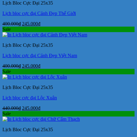
Lịch Bloc Cực Đại 25x35
245.000₫.
Lịch bloc cực đại Cảnh Đẹp Thế Giới
Giá
Giá
400.000
₫
245.000
₫
gốc
hiện
Sale
là:
tại
400.000₫.
là:
Lịch Bloc Cực Đại 25x35
245.000₫.
Lịch bloc cực đại Cảnh Đẹp Việt Nam
Giá
Giá
400.000
₫
245.000
₫
gốc
hiện
Sale
là:
tại
400.000₫.
là:
Lịch Bloc Cực Đại 25x35
245.000₫.
Lịch bloc cực đại Lộc Xuân
Giá
Giá
440.000
₫
245.000
₫
gốc
hiện
Sale
là:
tại
440.000₫.
là:
Lịch Bloc Cực Đại 25x35
245.000₫.