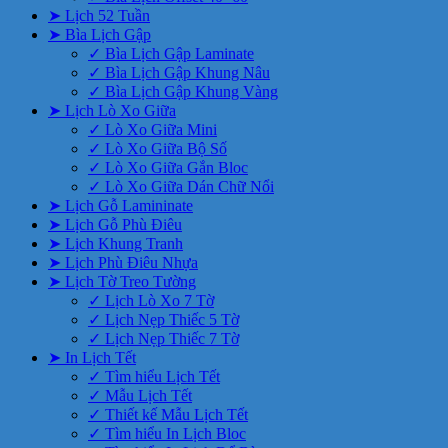
➤ Lịch 52 Tuần
➤ Bìa Lịch Gập
✓ Bìa Lịch Gập Laminate
✓ Bìa Lịch Gập Khung Nâu
✓ Bìa Lịch Gập Khung Vàng
➤ Lịch Lò Xo Giữa
✓ Lò Xo Giữa Mini
✓ Lò Xo Giữa Bộ Số
✓ Lò Xo Giữa Gắn Bloc
✓ Lò Xo Giữa Dán Chữ Nổi
➤ Lịch Gỗ Lamininate
➤ Lịch Gỗ Phù Điêu
➤ Lịch Khung Tranh
➤ Lịch Phù Điêu Nhựa
➤ Lịch Tờ Treo Tường
✓ Lịch Lò Xo 7 Tờ
✓ Lịch Nẹp Thiếc 5 Tờ
✓ Lịch Nẹp Thiếc 7 Tờ
➤ In Lịch Tết
✓ Tìm hiểu Lịch Tết
✓ Mẫu Lịch Tết
✓ Thiết kế Mẫu Lịch Tết
✓ Tìm hiểu In Lịch Bloc