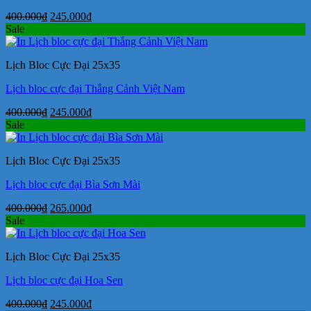
Giá
Giá
400.000
₫
245.000
₫
gốc
hiện
Sale
là:
tại
400.000₫.
là:
Lịch Bloc Cực Đại 25x35
245.000₫.
Lịch bloc cực đại Thắng Cảnh Việt Nam
Giá
Giá
400.000
₫
245.000
₫
gốc
hiện
Sale
là:
tại
400.000₫.
là:
Lịch Bloc Cực Đại 25x35
245.000₫.
Lịch bloc cực đại Bìa Sơn Mài
Giá
Giá
400.000
₫
265.000
₫
gốc
hiện
Sale
là:
tại
400.000₫.
là:
Lịch Bloc Cực Đại 25x35
265.000₫.
Lịch bloc cực đại Hoa Sen
Giá
Giá
400.000
₫
245.000
₫