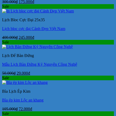
Giá
Giá
300.000
₫
175.000
₫
gốc
hiện
Sale
là:
tại
300.000₫.
là:
Lịch Bloc Cực Đại 25x35
175.000₫.
Lịch bloc cực đại Cảnh Đẹp Việt Nam
Giá
Giá
400.000
₫
245.000
₫
gốc
hiện
Sale
là:
tại
400.000₫.
là:
Lịch Để Bàn Đứng
245.000₫.
Mẫu Lịch Bàn Đứng Kỷ Nguyên Công Nghệ
Giá
Giá
50.000
₫
29.000
₫
gốc
hiện
Sale
là:
tại
50.000₫.
là:
Bìa Lịch Ép Kim
29.000₫.
Bìa ép kim Lộc an khang
Giá
Giá
105.000
₫
72.000
₫
gốc
hiện
Sale