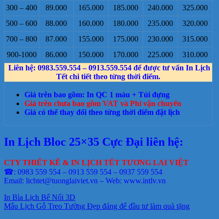
300 – 400
89.000
165.000
185.000
240.000
325.000
500 – 600
88.000
160.000
180.000
235.000
320.000
700 – 800
87.000
155.000
175.000
230.000
315.000
900-1000
86.000
150.000
170.000
225.000
310.000
Liên hệ: 0983.559.554 – 0913.559.554 để được tư vấn In Lịch
Tết chi tiết theo từng thời điểm.
Giá trên bao gồm: In QC 1 màu + Túi đựng
Giá trên chưa bao gồm VAT và Phí vận chuyển
Giá có thể thay đổi theo từng thời điểm đặt lịch
In Lịch Bloc 25×35 Cực Đại liên hệ:
CTY THIẾT KẾ & IN LỊCH TẾT TƯƠNG LAI VIỆT
☎: 0983 559 554 – 0913 559 554 – 0937 559 554
Email: lichtet@tuonglaiviet.vn – Web: www.intlv.vn
In Bìa Lịch Bế Nổi 3D
Mẫu Lịch Gỗ Treo Tường Đẹp đáng để đầu tư làm quà tặng