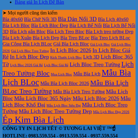
Lịch
In
bộ
rẻ
Để
lịch
ở
in
có
bình
Không
luận
Bảng giá In Lịch Để Bàn
Laminate
lịch
số
Bàn
ở
bloc
Bảng
lịch
bình
luận
có
ở
bloc
2026
Bảng
hiện
báo
tết
➤ Mọi người cũng tìm kiếm
luận
bình
ở
Mẫu
tại
giá
nay
giá
tại
Bìa Dán Nổi 3D
luận
Bìa 40x60
Bìa Chữ Nổi 3D
Bìa Lịch 40x60
In
Lịch
tphcm
ở
Lịch
Lịch
tphcm
Bìa Lịch Bloc
Bìa Lịch Bloc Đẹp
Bìa Lịch Bế Nổi
Bìa Lịch Bế Nổi
lịch
Tết
Bảng
Bloc
Treo
3D
Bìa Lịch gắn Bloc
Bìa Lịch Treo Bloc
Bìa Lịch treo tường Đẹp
Bloc
TLV
giá
Khổ
Tường
Bìa Lịch Xuân
Bìa Lịch Đẹp
Bìa Treo BLoc
Bìa Treo Lịch BLoc
đẹp
In
Đại
Gia Công Bìa Lịch BLoc
Giá Bìa Lịch Bloc
Giá Lịch Bloc
Giá Lịch Bloc
Lịch
In Lịch Bloc 2026
In Lịch Bloc Giá
Để
2026
Giá Lịch Bloc Treo Tường
Rẻ
In Lịch Bloc Đẹp
Lịch Bloc 365
Lịch 3D
Bàn
Kích Thước Lịch Bloc
Lịch
Tờ
Lịch Bloc Treo Tường
Lịch Bloc 2026 Giá Rẻ
Lịch Bloc Giá Rẻ
Mẫu Bìa
Treo Tường Bloc
Mẫu Bìa Lịch
Mua Lich Bloc
Lịch BLoc
Mẫu Bìa Lịch
Mẫu Bìa Lịch Bloc 2026
BLoc Treo Tường
Mẫu Lịch
Mẫu Bìa Lịch Treo Tường
Bloc
Mẫu Lịch Bloc 365 Ngày
Mẫu Lịch Bloc 2026
Mẫu
Lịch Bloc Khổ Đại
Mẫu Lịch Bloc Treo
Mẫu Lịch Bloc Siêu Đại
Tường
Mẫu Lịch Bloc Treo Tường Đẹp
Mẫu Lịch Bloc Đẹp 2026
Ép Kim Bìa Lịch
CÔNG TY IN LỊCH TẾT © TƯƠNG LAI VIỆT ™☝️
HOTLINE: 0983.559.554 - 0913.559.554 - 0937.559.554