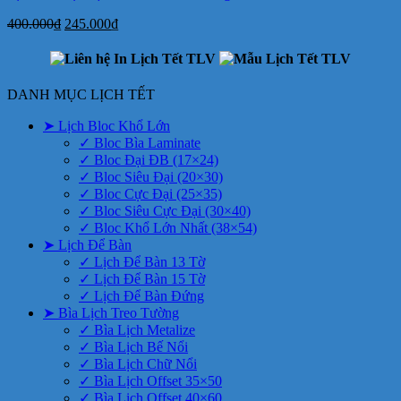
Giá
Giá
400.000
₫
245.000
₫
gốc
hiện
là:
tại
400.000₫.
là:
245.000₫.
DANH MỤC LỊCH TẾT
➤ Lịch Bloc Khổ Lớn
✓ Bloc Bìa Laminate
✓ Bloc Đại ĐB (17×24)
✓ Bloc Siêu Đại (20×30)
✓ Bloc Cực Đại (25×35)
✓ Bloc Siêu Cực Đại (30×40)
✓ Bloc Khổ Lớn Nhất (38×54)
➤ Lịch Để Bàn
✓ Lịch Để Bàn 13 Tờ
✓ Lịch Để Bàn 15 Tờ
✓ Lịch Để Bàn Đứng
➤ Bìa Lịch Treo Tường
✓ Bìa Lịch Metalize
✓ Bìa Lịch Bế Nổi
✓ Bìa Lịch Chữ Nổi
✓ Bìa Lịch Offset 35×50
✓ Bìa Lịch Offset 40×60