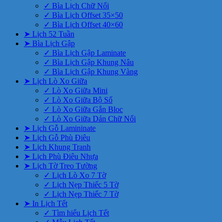
✓ Bìa Lịch Chữ Nổi
✓ Bìa Lịch Offset 35×50
✓ Bìa Lịch Offset 40×60
➤ Lịch 52 Tuần
➤ Bìa Lịch Gập
✓ Bìa Lịch Gập Laminate
✓ Bìa Lịch Gập Khung Nâu
✓ Bìa Lịch Gập Khung Vàng
➤ Lịch Lò Xo Giữa
✓ Lò Xo Giữa Mini
✓ Lò Xo Giữa Bộ Số
✓ Lò Xo Giữa Gắn Bloc
✓ Lò Xo Giữa Dán Chữ Nổi
➤ Lịch Gỗ Lamininate
➤ Lịch Gỗ Phù Điêu
➤ Lịch Khung Tranh
➤ Lịch Phù Điêu Nhựa
➤ Lịch Tờ Treo Tường
✓ Lịch Lò Xo 7 Tờ
✓ Lịch Nẹp Thiếc 5 Tờ
✓ Lịch Nẹp Thiếc 7 Tờ
➤ In Lịch Tết
✓ Tìm hiểu Lịch Tết