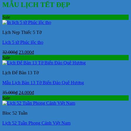
MẪU LỊCH TẾT ĐẸP
Sale
Lịch Nẹp Thiếc 5 Tờ
Lịch 5 tờ Phúc lộc thọ
Giá
Giá
32.000
₫
23.000
₫
gốc
hiện
Sale
là:
tại
32.000₫.
là:
Lịch Để Bàn 13 Tờ
23.000₫.
Mẫu Lịch Bàn 13 Tờ Biển Đảo Quê Hương
Giá
Giá
35.000
₫
24.000
₫
gốc
hiện
Sale
là:
tại
35.000₫.
là:
Bloc 52 Tuần
24.000₫.
Lịch 52 Tuần Phong Cảnh Việt Nam