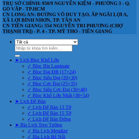
TRỤ SỞ CHÍNH: 950/9 NGUYỄN KIỆM - PHƯỜNG 3 - Q.
GÒ VẤP - TP.HCM
CN LONG AN: ĐƯỜNG VÕ DUY TẠO, ẤP NGÃI LỢI A,
XÃ LỢI BÌNH NHƠN, TP. TÂN AN
CN TIỀN GIANG: 554 NGUYỄN TRI PHƯƠNG (CHỢ
THẠNH TRỊ) - P. 4 - TP. MỸ THO - TIỀN GIANG
Tìm
kiếm:
➤ Lịch Bloc Khổ Lớn
✓ Bloc Bìa Laminate
✓ Bloc Đại ĐB (17×24)
✓ Bloc Siêu Đại (20×30)
✓ Bloc Cực Đại (25×35)
✓ Bloc Siêu Cực Đại (30×40)
✓ Bloc Khổ Lớn Nhất (38×54)
➤ Lịch Để Bàn
✓ Lịch Để Bàn 13 Tờ
✓ Lịch Để Bàn 15 Tờ
✓ Lịch Để Bàn Đứng
➤ Bìa Lịch Treo Tường
✓ Bìa Lịch Metalize
✓ Bìa Lịch Bế Nổi