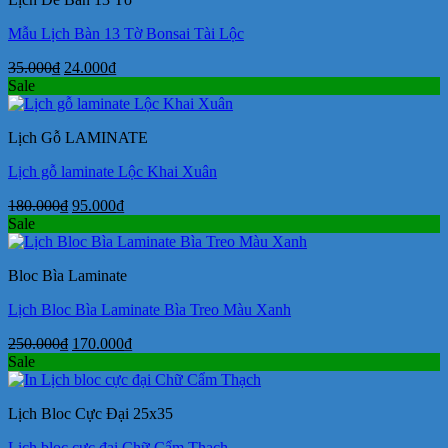
24.000₫.
Mẫu Lịch Bàn 13 Tờ Bonsai Tài Lộc
Giá
Giá
35.000
₫
24.000
₫
gốc
hiện
Sale
là:
tại
35.000₫.
là:
Lịch Gỗ LAMINATE
24.000₫.
Lịch gỗ laminate Lộc Khai Xuân
Giá
Giá
180.000
₫
95.000
₫
gốc
hiện
Sale
là:
tại
180.000₫.
là:
Bloc Bìa Laminate
95.000₫.
Lịch Bloc Bìa Laminate Bìa Treo Màu Xanh
Giá
Giá
250.000
₫
170.000
₫
gốc
hiện
Sale
là:
tại
250.000₫.
là:
Lịch Bloc Cực Đại 25x35
170.000₫.
Lịch bloc cực đại Chữ Cẩm Thạch