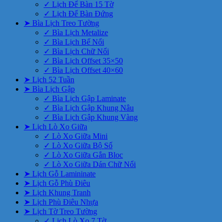
✓ Lịch Để Bàn 15 Tờ
✓ Lịch Để Bàn Đứng
➤ Bìa Lịch Treo Tường
✓ Bìa Lịch Metalize
✓ Bìa Lịch Bế Nổi
✓ Bìa Lịch Chữ Nổi
✓ Bìa Lịch Offset 35×50
✓ Bìa Lịch Offset 40×60
➤ Lịch 52 Tuần
➤ Bìa Lịch Gập
✓ Bìa Lịch Gập Laminate
✓ Bìa Lịch Gập Khung Nâu
✓ Bìa Lịch Gập Khung Vàng
➤ Lịch Lò Xo Giữa
✓ Lò Xo Giữa Mini
✓ Lò Xo Giữa Bộ Số
✓ Lò Xo Giữa Gắn Bloc
✓ Lò Xo Giữa Dán Chữ Nổi
➤ Lịch Gỗ Lamininate
➤ Lịch Gỗ Phù Điêu
➤ Lịch Khung Tranh
➤ Lịch Phù Điêu Nhựa
➤ Lịch Tờ Treo Tường
✓ Lịch Lò Xo 7 Tờ