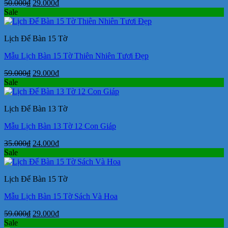
Giá
Giá
50.000
₫
29.000
₫
gốc
hiện
Sale
là:
tại
50.000₫.
là:
Lịch Để Bàn 15 Tờ
29.000₫.
Mẫu Lịch Bàn 15 Tờ Thiên Nhiên Tươi Đẹp
Giá
Giá
59.000
₫
29.000
₫
gốc
hiện
Sale
là:
tại
59.000₫.
là:
Lịch Để Bàn 13 Tờ
29.000₫.
Mẫu Lịch Bàn 13 Tờ 12 Con Giáp
Giá
Giá
35.000
₫
24.000
₫
gốc
hiện
Sale
là:
tại
35.000₫.
là:
Lịch Để Bàn 15 Tờ
24.000₫.
Mẫu Lịch Bàn 15 Tờ Sách Và Hoa
Giá
Giá
59.000
₫
29.000
₫
gốc
hiện
Sale