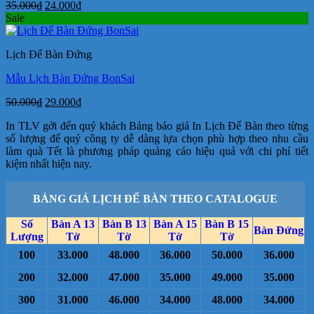
Giá
Giá
35.000
₫
24.000
₫
gốc
hiện
Sale
là:
tại
35.000₫.
là:
Lịch Để Bàn Đứng
24.000₫.
Mẫu Lịch Bàn Đứng BonSai
Giá
Giá
50.000
₫
29.000
₫
gốc
hiện
In TLV gởi đến quý khách Bảng báo giá In Lịch Để Bàn theo từng
là:
tại
số lượng để quý công ty dễ dàng lựa chọn phù hợp theo nhu cầu
50.000₫.
là:
làm quà Tết là phương pháp quảng cáo hiệu quả với chi phí tiết
29.000₫.
kiệm nhất hiện nay.
BẢNG GIÁ LỊCH ĐỂ BÀN THEO CATALOGUE
Số
Bàn A 13
Bàn B 13
Bàn A 15
Bàn B 15
Bàn Đứng
Lượng
Tờ
Tờ
Tờ
Tờ
100
33.000
48.000
36.000
50.000
36.000
200
32.000
47.000
35.000
49.000
35.000
300
31.000
46.000
34.000
48.000
34.000