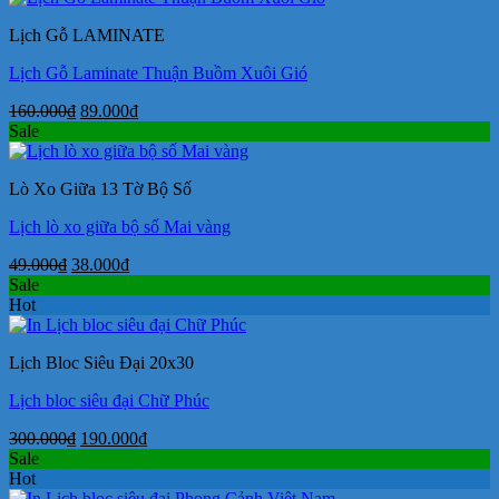
790.000₫.
là:
Lịch Gỗ LAMINATE
590.000₫.
Lịch Gỗ Laminate Thuận Buồm Xuôi Gió
Giá
Giá
160.000
₫
89.000
₫
gốc
hiện
Sale
là:
tại
160.000₫.
là:
Lò Xo Giữa 13 Tờ Bộ Số
89.000₫.
Lịch lò xo giữa bộ số Mai vàng
Giá
Giá
49.000
₫
38.000
₫
gốc
hiện
Sale
là:
tại
Hot
49.000₫.
là:
38.000₫.
Lịch Bloc Siêu Đại 20x30
Lịch bloc siêu đại Chữ Phúc
Giá
Giá
300.000
₫
190.000
₫
gốc
hiện
Sale
là:
tại
Hot
300.000₫.
là: