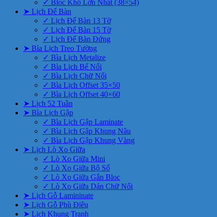
✓ Bloc Khổ Lớn Nhất (38×54)
➤ Lịch Để Bàn
✓ Lịch Để Bàn 13 Tờ
✓ Lịch Để Bàn 15 Tờ
✓ Lịch Để Bàn Đứng
➤ Bìa Lịch Treo Tường
✓ Bìa Lịch Metalize
✓ Bìa Lịch Bế Nổi
✓ Bìa Lịch Chữ Nổi
✓ Bìa Lịch Offset 35×50
✓ Bìa Lịch Offset 40×60
➤ Lịch 52 Tuần
➤ Bìa Lịch Gập
✓ Bìa Lịch Gập Laminate
✓ Bìa Lịch Gập Khung Nâu
✓ Bìa Lịch Gập Khung Vàng
➤ Lịch Lò Xo Giữa
✓ Lò Xo Giữa Mini
✓ Lò Xo Giữa Bộ Số
✓ Lò Xo Giữa Gắn Bloc
✓ Lò Xo Giữa Dán Chữ Nổi
➤ Lịch Gỗ Lamininate
➤ Lịch Gỗ Phù Điêu
➤ Lịch Khung Tranh