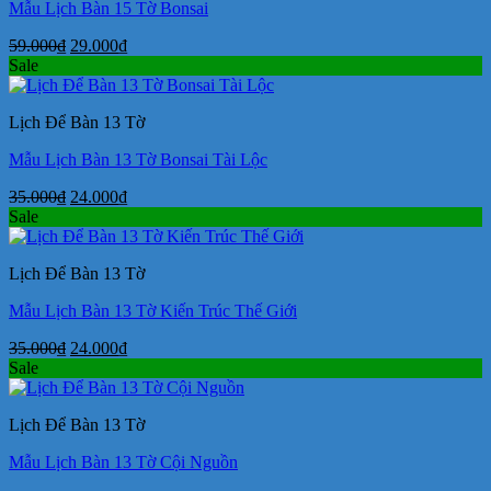
Mẫu Lịch Bàn 15 Tờ Bonsai
Giá
Giá
59.000
₫
29.000
₫
gốc
hiện
Sale
là:
tại
59.000₫.
là:
Lịch Để Bàn 13 Tờ
29.000₫.
Mẫu Lịch Bàn 13 Tờ Bonsai Tài Lộc
Giá
Giá
35.000
₫
24.000
₫
gốc
hiện
Sale
là:
tại
35.000₫.
là:
Lịch Để Bàn 13 Tờ
24.000₫.
Mẫu Lịch Bàn 13 Tờ Kiến Trúc Thế Giới
Giá
Giá
35.000
₫
24.000
₫
gốc
hiện
Sale
là:
tại
35.000₫.
là:
Lịch Để Bàn 13 Tờ
24.000₫.
Mẫu Lịch Bàn 13 Tờ Cội Nguồn