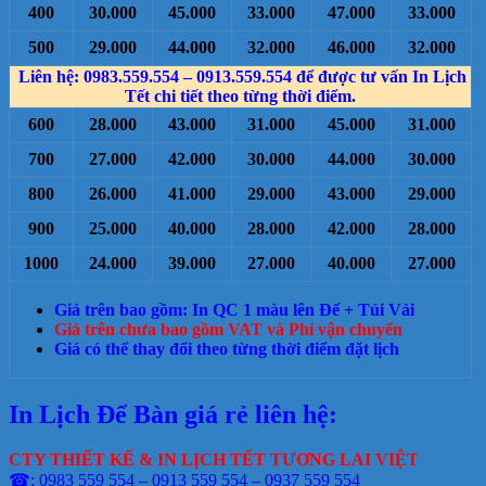
400
30.000
45.000
33.000
47.000
33.000
500
29.000
44.000
32.000
46.000
32.000
Liên hệ: 0983.559.554 – 0913.559.554 để được tư vấn In Lịch
Tết chi tiết theo từng thời điểm.
600
28.000
43.000
31.000
45.000
31.000
700
27.000
42.000
30.000
44.000
30.000
800
26.000
41.000
29.000
43.000
29.000
900
25.000
40.000
28.000
42.000
28.000
1000
24.000
39.000
27.000
40.000
27.000
Giá trên bao gồm: In QC 1 màu lên Đế + Túi Vải
Giá trên chưa bao gồm VAT và Phí vận chuyển
Giá có thể thay đổi theo từng thời điểm đặt lịch
In Lịch Để Bàn giá rẻ liên hệ:
CTY THIẾT KẾ & IN LỊCH TẾT TƯƠNG LAI VIỆT
☎: 0983 559 554 – 0913 559 554 – 0937 559 554