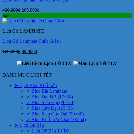
Giá
Giá
400.000
₫
265.000
₫
gốc
hiện
Sale
là:
tại
400.000₫.
là:
Lịch Gỗ LAMINATE
265.000₫.
Lịch Gỗ Laminate Chúa Giêsu
Giá
Giá
160.000
₫
89.000
₫
gốc
hiện
là:
tại
160.000₫.
là:
89.000₫.
DANH MỤC LỊCH TẾT
➤ Lịch Bloc Khổ Lớn
✓ Bloc Bìa Laminate
✓ Bloc Đại ĐB (17×24)
✓ Bloc Siêu Đại (20×30)
✓ Bloc Cực Đại (25×35)
✓ Bloc Siêu Cực Đại (30×40)
✓ Bloc Khổ Lớn Nhất (38×54)
➤ Lịch Để Bàn
✓ Lịch Để Bàn 13 Tờ