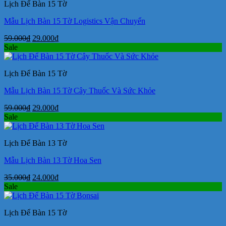
Lịch Để Bàn 15 Tờ
29.000₫.
Mẫu Lịch Bàn 15 Tờ Logistics Vận Chuyển
Giá
Giá
59.000
₫
29.000
₫
gốc
hiện
Sale
là:
tại
59.000₫.
là:
Lịch Để Bàn 15 Tờ
29.000₫.
Mẫu Lịch Bàn 15 Tờ Cây Thuốc Và Sức Khỏe
Giá
Giá
59.000
₫
29.000
₫
gốc
hiện
Sale
là:
tại
59.000₫.
là:
Lịch Để Bàn 13 Tờ
29.000₫.
Mẫu Lịch Bàn 13 Tờ Hoa Sen
Giá
Giá
35.000
₫
24.000
₫
gốc
hiện
Sale
là:
tại
35.000₫.
là:
Lịch Để Bàn 15 Tờ
24.000₫.