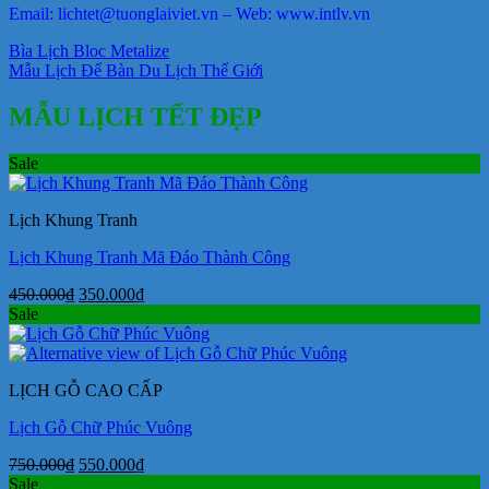
Email: lichtet@tuonglaiviet.vn – Web: www.intlv.vn
Bìa Lịch Bloc Metalize
Mẫu Lịch Để Bàn Du Lịch Thế Giới
MẪU LỊCH TẾT ĐẸP
Sale
Lịch Khung Tranh
Lịch Khung Tranh Mã Đáo Thành Công
Giá
Giá
450.000
₫
350.000
₫
gốc
hiện
Sale
là:
tại
450.000₫.
là:
350.000₫.
LỊCH GỖ CAO CẤP
Lịch Gỗ Chữ Phúc Vuông
Giá
Giá
750.000
₫
550.000
₫
gốc
hiện
Sale