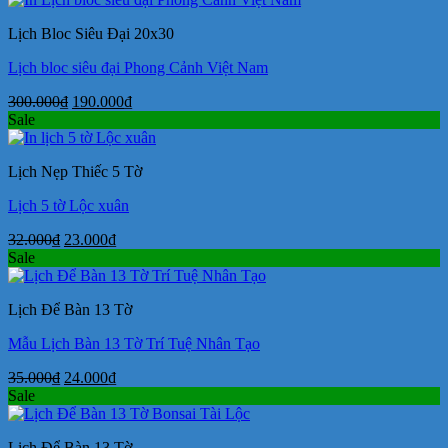
190.000₫.
Lịch Bloc Siêu Đại 20x30
Lịch bloc siêu đại Phong Cảnh Việt Nam
Giá
Giá
300.000
₫
190.000
₫
gốc
hiện
Sale
là:
tại
300.000₫.
là:
Lịch Nẹp Thiếc 5 Tờ
190.000₫.
Lịch 5 tờ Lộc xuân
Giá
Giá
32.000
₫
23.000
₫
gốc
hiện
Sale
là:
tại
32.000₫.
là:
Lịch Để Bàn 13 Tờ
23.000₫.
Mẫu Lịch Bàn 13 Tờ Trí Tuệ Nhân Tạo
Giá
Giá
35.000
₫
24.000
₫
gốc
hiện
Sale
là:
tại
35.000₫.
là:
Lịch Để Bàn 13 Tờ