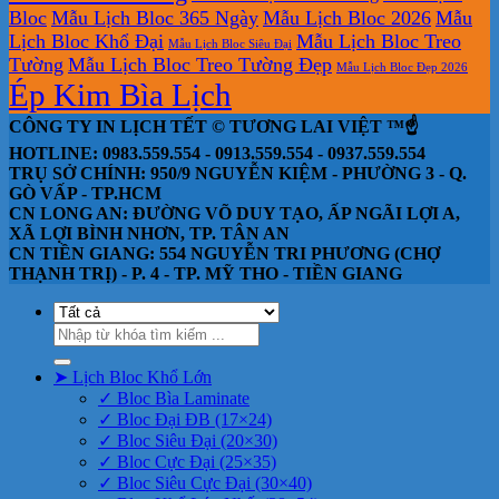
Bloc
Mẫu Lịch Bloc 365 Ngày
Mẫu Lịch Bloc 2026
Mẫu
Lịch Bloc Khổ Đại
Mẫu Lịch Bloc Treo
Mẫu Lịch Bloc Siêu Đại
Tường
Mẫu Lịch Bloc Treo Tường Đẹp
Mẫu Lịch Bloc Đẹp 2026
Ép Kim Bìa Lịch
CÔNG TY IN LỊCH TẾT © TƯƠNG LAI VIỆT ™☝️
HOTLINE: 0983.559.554 - 0913.559.554 - 0937.559.554
TRỤ SỞ CHÍNH: 950/9 NGUYỄN KIỆM - PHƯỜNG 3 - Q.
GÒ VẤP - TP.HCM
CN LONG AN: ĐƯỜNG VÕ DUY TẠO, ẤP NGÃI LỢI A,
XÃ LỢI BÌNH NHƠN, TP. TÂN AN
CN TIỀN GIANG: 554 NGUYỄN TRI PHƯƠNG (CHỢ
THẠNH TRỊ) - P. 4 - TP. MỸ THO - TIỀN GIANG
Tìm
kiếm:
➤ Lịch Bloc Khổ Lớn
✓ Bloc Bìa Laminate
✓ Bloc Đại ĐB (17×24)
✓ Bloc Siêu Đại (20×30)
✓ Bloc Cực Đại (25×35)
✓ Bloc Siêu Cực Đại (30×40)