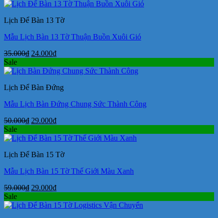
là:
tại
59.000₫.
là:
Lịch Để Bàn 13 Tờ
29.000₫.
Mẫu Lịch Bàn 13 Tờ Thuận Buồn Xuôi Gió
Giá
Giá
35.000
₫
24.000
₫
gốc
hiện
Sale
là:
tại
35.000₫.
là:
Lịch Để Bàn Đứng
24.000₫.
Mẫu Lịch Bàn Đứng Chung Sức Thành Công
Giá
Giá
50.000
₫
29.000
₫
gốc
hiện
Sale
là:
tại
50.000₫.
là:
Lịch Để Bàn 15 Tờ
29.000₫.
Mẫu Lịch Bàn 15 Tờ Thế Giới Màu Xanh
Giá
Giá
59.000
₫
29.000
₫
gốc
hiện
Sale
là:
tại
59.000₫.
là: