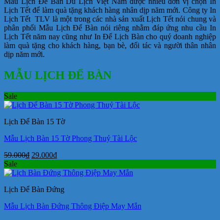
Mẫu Lịch Để Bàn Du Lịch Việt Nam được nhiều đơn vị chọn In
Lịch Tết để làm quà tặng khách hàng nhân dịp năm mới. Công ty In
Lịch Tết TLV là một trong các nhà sản xuất Lịch Tết nói chung và
phân phối Mẫu Lịch Để Bàn nói riêng nhằm đáp ứng nhu cầu In
Lịch Tết năm nay cũng như In Để Lịch Bàn cho quý doanh nghiệp
làm quà tặng cho khách hàng, bạn bè, đối tác và người thân nhân
dịp năm mới.
MẪU LỊCH ĐỂ BÀN
Sale
Lịch Để Bàn 15 Tờ
Mẫu Lịch Bàn 15 Tờ Phong Thuỷ Tài Lộc
Giá
Giá
59.000
₫
29.000
₫
gốc
hiện
Sale
là:
tại
59.000₫.
là:
Lịch Để Bàn Đứng
29.000₫.
Mẫu Lịch Bàn Đứng Thông Điệp May Mắn