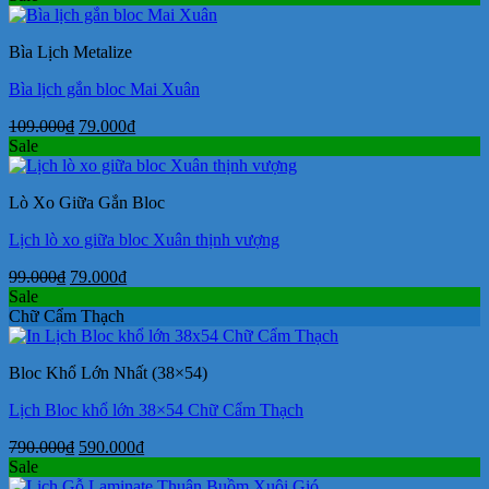
là:
tại
750.000₫.
là:
Bìa Lịch Metalize
550.000₫.
Bìa lịch gắn bloc Mai Xuân
Giá
Giá
109.000
₫
79.000
₫
gốc
hiện
Sale
là:
tại
109.000₫.
là:
Lò Xo Giữa Gắn Bloc
79.000₫.
Lịch lò xo giữa bloc Xuân thịnh vượng
Giá
Giá
99.000
₫
79.000
₫
gốc
hiện
Sale
là:
tại
Chữ Cẩm Thạch
99.000₫.
là:
79.000₫.
Bloc Khổ Lớn Nhất (38×54)
Lịch Bloc khổ lớn 38×54 Chữ Cẩm Thạch
Giá
Giá
790.000
₫
590.000
₫
gốc
hiện
Sale
là:
tại