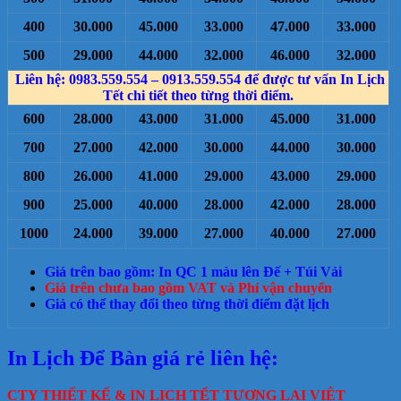
400
30.000
45.000
33.000
47.000
33.000
500
29.000
44.000
32.000
46.000
32.000
Liên hệ: 0983.559.554 – 0913.559.554 để được tư vấn In Lịch
Tết chi tiết theo từng thời điểm.
600
28.000
43.000
31.000
45.000
31.000
700
27.000
42.000
30.000
44.000
30.000
800
26.000
41.000
29.000
43.000
29.000
900
25.000
40.000
28.000
42.000
28.000
1000
24.000
39.000
27.000
40.000
27.000
Giá trên bao gồm: In QC 1 màu lên Đế + Túi Vải
Giá trên chưa bao gồm VAT và Phí vận chuyển
Giá có thể thay đổi theo từng thời điểm đặt lịch
In Lịch Để Bàn giá rẻ liên hệ:
CTY THIẾT KẾ & IN LỊCH TẾT TƯƠNG LAI VIỆT