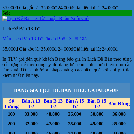
35.000
₫
Giá gốc là: 35.000₫.
24.000
₫
Giá hiện tại là: 24.000₫.
Sale
Lịch Để Bàn 13 Tờ
Mẫu Lịch Bàn 13 Tờ Thuận Buồn Xuôi Gió
35.000
₫
Giá gốc là: 35.000₫.
24.000
₫
Giá hiện tại là: 24.000₫.
In TLV gởi đến quý khách Bảng báo giá In Lịch Để Bàn theo từng
số lượng để quý công ty dễ dàng lựa chọn phù hợp theo nhu cầu
làm quà Tết là phương pháp quảng cáo hiệu quả với chi phí tiết
kiệm nhất hiện nay.
BẢNG GIÁ LỊCH ĐỂ BÀN THEO CATALOGUE
Số
Bàn A 13
Bàn B 13
Bàn A 15
Bàn B 15
Bàn Đứng
Lượng
Tờ
Tờ
Tờ
Tờ
100
33.000
48.000
36.000
50.000
36.000
200
32.000
47.000
35.000
49.000
35.000
300
31.000
46.000
34.000
48.000
34.000