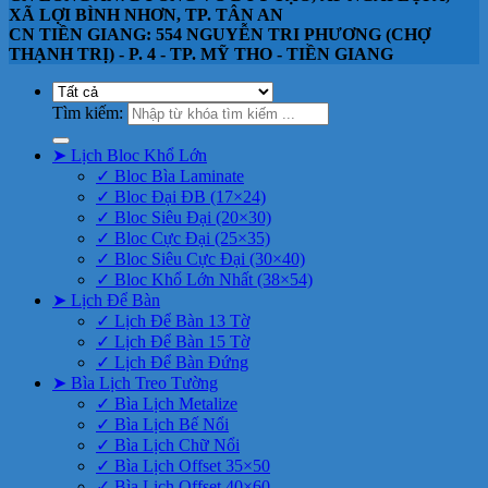
XÃ LỢI BÌNH NHƠN, TP. TÂN AN
CN TIỀN GIANG: 554 NGUYỄN TRI PHƯƠNG (CHỢ
THẠNH TRỊ) - P. 4 - TP. MỸ THO - TIỀN GIANG
Tìm kiếm:
➤ Lịch Bloc Khổ Lớn
✓ Bloc Bìa Laminate
✓ Bloc Đại ĐB (17×24)
✓ Bloc Siêu Đại (20×30)
✓ Bloc Cực Đại (25×35)
✓ Bloc Siêu Cực Đại (30×40)
✓ Bloc Khổ Lớn Nhất (38×54)
➤ Lịch Để Bàn
✓ Lịch Để Bàn 13 Tờ
✓ Lịch Để Bàn 15 Tờ
✓ Lịch Để Bàn Đứng
➤ Bìa Lịch Treo Tường
✓ Bìa Lịch Metalize
✓ Bìa Lịch Bế Nổi
✓ Bìa Lịch Chữ Nổi
✓ Bìa Lịch Offset 35×50
✓ Bìa Lịch Offset 40×60