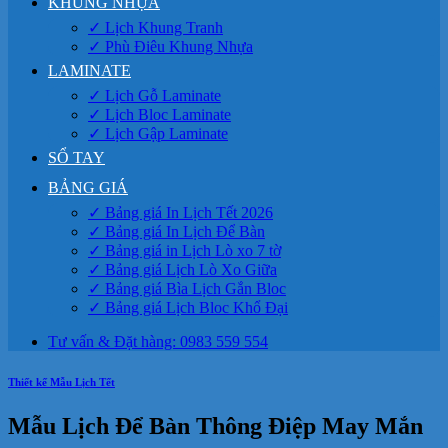
KHUNG NHỰA
✓ Lịch Khung Tranh
✓ Phù Điêu Khung Nhựa
LAMINATE
✓ Lịch Gỗ Laminate
✓ Lịch Bloc Laminate
✓ Lịch Gập Laminate
SỔ TAY
BẢNG GIÁ
✓ Bảng giá In Lịch Tết 2026
✓ Bảng giá In Lịch Để Bàn
✓ Bảng giá in Lịch Lò xo 7 tờ
✓ Bảng giá Lịch Lò Xo Giữa
✓ Bảng giá Bìa Lịch Gắn Bloc
✓ Bảng giá Lịch Bloc Khổ Đại
Tư vấn & Đặt hàng: 0983 559 554
Thiết kế Mẫu Lịch Tết
Mẫu Lịch Để Bàn Thông Điệp May Mắn