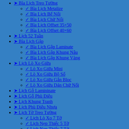
➤ Bìa Lịch Treo Tường
✓ Bìa Lịch Metalize
✓ Bìa Lịch Bế Nổi
✓ Bìa Lịch Chữ Nổi
✓ Bìa Lịch Offset 35×50
✓ Bìa Lịch Offset 40×60
➤ Lịch 52 Tuần
➤ Bìa Lịch Gập
✓ Bìa Lịch Gập Laminate
✓ Bìa Lịch Gập Khung Nâu
✓ Bìa Lịch Gập Khung Vàng
➤ Lịch Lò Xo Giữa
✓ Lò Xo Giữa Mini
✓ Lò Xo Giữa Bộ Số
✓ Lò Xo Giữa Gắn Bloc
✓ Lò Xo Giữa Dán Chữ Nổi
➤ Lịch Gỗ Lamininate
➤ Lịch Gỗ Phù Điêu
➤ Lịch Khung Tranh
➤ Lịch Phù Điêu Nhựa
➤ Lịch Tờ Treo Tường
✓ Lịch Lò Xo 7 Tờ
✓ Lịch Nẹp Thiếc 5 Tờ
✓ Lịch Nẹp Thiếc 7 Tờ