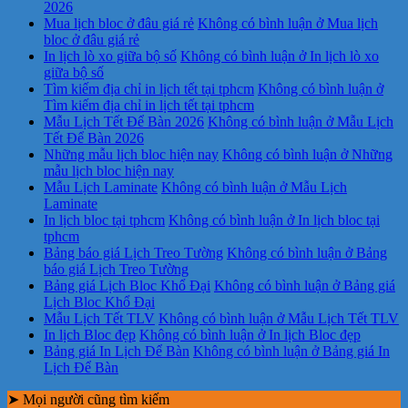
2026
Mua lịch bloc ở đâu giá rẻ
Không có bình luận
ở Mua lịch
bloc ở đâu giá rẻ
In lịch lò xo giữa bộ số
Không có bình luận
ở In lịch lò xo
giữa bộ số
Tìm kiếm địa chỉ in lịch tết tại tphcm
Không có bình luận
ở
Tìm kiếm địa chỉ in lịch tết tại tphcm
Mẫu Lịch Tết Để Bàn 2026
Không có bình luận
ở Mẫu Lịch
Tết Để Bàn 2026
Những mẫu lịch bloc hiện nay
Không có bình luận
ở Những
mẫu lịch bloc hiện nay
Mẫu Lịch Laminate
Không có bình luận
ở Mẫu Lịch
Laminate
In lịch bloc tại tphcm
Không có bình luận
ở In lịch bloc tại
tphcm
Bảng báo giá Lịch Treo Tường
Không có bình luận
ở Bảng
báo giá Lịch Treo Tường
Bảng giá Lịch Bloc Khổ Đại
Không có bình luận
ở Bảng giá
Lịch Bloc Khổ Đại
Mẫu Lịch Tết TLV
Không có bình luận
ở Mẫu Lịch Tết TLV
In lịch Bloc đẹp
Không có bình luận
ở In lịch Bloc đẹp
Bảng giá In Lịch Để Bàn
Không có bình luận
ở Bảng giá In
Lịch Để Bàn
➤ Mọi người cũng tìm kiếm