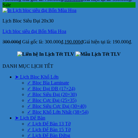
Sale
Lịch Bloc Siêu Đại 20x30
Lịch bloc siêu đại Bốn Mùa Hoa
300.000
₫
Giá gốc là: 300.000₫.
190.000
₫
Giá hiện tại là: 190.000₫.
DANH MỤC LỊCH TẾT
➤ Lịch Bloc Khổ Lớn
✓ Bloc Bìa Laminate
✓ Bloc Đại ĐB (17×24)
✓ Bloc Siêu Đại (20×30)
✓ Bloc Cực Đại (25×35)
✓ Bloc Siêu Cực Đại (30×40)
✓ Bloc Khổ Lớn Nhất (38×54)
➤ Lịch Để Bàn
✓ Lịch Để Bàn 13 Tờ
✓ Lịch Để Bàn 15 Tờ
✓ Lịch Để Bàn Đứng