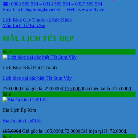
☎: 0983 559 554 – 0913 559 554 – 0937 559 554
Email: lichtet@tuonglaiviet.vn – Web: www.intlv.vn
Lịch Bloc Cây Thuốc và Sức Khỏe
Mẫu Lịch Tờ Bon Sai
MẪU LỊCH TẾT ĐẸP
Sale
Lịch Bloc Khổ Đại (17x24)
Lịch bloc đại đặc biệt Tết Sum Vầy
250.000
₫
Giá gốc là: 250.000₫.
155.000
₫
Giá hiện tại là: 155.000₫.
Sale
Bìa Lịch Ép Kim
Bìa ép kim Chữ Lộc
105.000
₫
Giá gốc là: 105.000₫.
72.000
₫
Giá hiện tại là: 72.000₫.
Sale