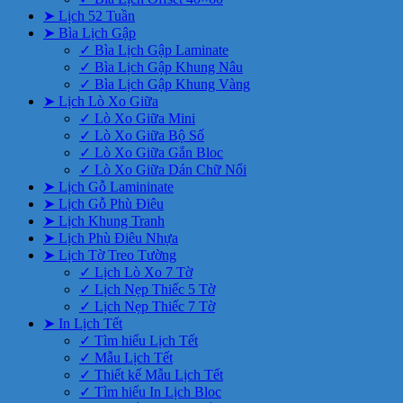
➤ Lịch 52 Tuần
➤ Bìa Lịch Gập
✓ Bìa Lịch Gập Laminate
✓ Bìa Lịch Gập Khung Nâu
✓ Bìa Lịch Gập Khung Vàng
➤ Lịch Lò Xo Giữa
✓ Lò Xo Giữa Mini
✓ Lò Xo Giữa Bộ Số
✓ Lò Xo Giữa Gắn Bloc
✓ Lò Xo Giữa Dán Chữ Nổi
➤ Lịch Gỗ Lamininate
➤ Lịch Gỗ Phù Điêu
➤ Lịch Khung Tranh
➤ Lịch Phù Điêu Nhựa
➤ Lịch Tờ Treo Tường
✓ Lịch Lò Xo 7 Tờ
✓ Lịch Nẹp Thiếc 5 Tờ
✓ Lịch Nẹp Thiếc 7 Tờ
➤ In Lịch Tết
✓ Tìm hiểu Lịch Tết
✓ Mẫu Lịch Tết
✓ Thiết kế Mẫu Lịch Tết
✓ Tìm hiểu In Lịch Bloc