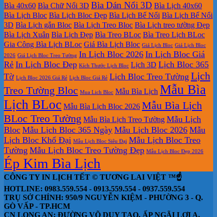
Bìa Dán Nổi 3D
Bìa 40x60
Bìa Chữ Nổi 3D
Bìa Lịch 40x60
Bìa Lịch Bloc
Bìa Lịch Bloc Đẹp
Bìa Lịch Bế Nổi
Bìa Lịch Bế Nổi
3D
Bìa Lịch gắn Bloc
Bìa Lịch Treo Bloc
Bìa Lịch treo tường Đẹp
Bìa Lịch Xuân
Bìa Lịch Đẹp
Bìa Treo BLoc
Bìa Treo Lịch BLoc
Gia Công Bìa Lịch BLoc
Giá Bìa Lịch Bloc
Giá Lịch Bloc
Giá Lịch Bloc
In Lịch Bloc 2026
In Lịch Bloc Giá
2026
Giá Lịch Bloc Treo Tường
Rẻ
In Lịch Bloc Đẹp
Lịch Bloc 365
Lịch 3D
Kích Thước Lịch Bloc
Lịch
Tờ
Lịch Bloc Treo Tường
Lịch Bloc 2026 Giá Rẻ
Lịch Bloc Giá Rẻ
Mẫu Bìa
Treo Tường Bloc
Mẫu Bìa Lịch
Mua Lich Bloc
Lịch BLoc
Mẫu Bìa Lịch
Mẫu Bìa Lịch Bloc 2026
BLoc Treo Tường
Mẫu Lịch
Mẫu Bìa Lịch Treo Tường
Bloc
Mẫu Lịch Bloc 365 Ngày
Mẫu Lịch Bloc 2026
Mẫu
Lịch Bloc Khổ Đại
Mẫu Lịch Bloc Treo
Mẫu Lịch Bloc Siêu Đại
Tường
Mẫu Lịch Bloc Treo Tường Đẹp
Mẫu Lịch Bloc Đẹp 2026
Ép Kim Bìa Lịch
CÔNG TY IN LỊCH TẾT © TƯƠNG LAI VIỆT ™☝️
HOTLINE: 0983.559.554 - 0913.559.554 - 0937.559.554
TRỤ SỞ CHÍNH: 950/9 NGUYỄN KIỆM - PHƯỜNG 3 - Q.
GÒ VẤP - TP.HCM
CN LONG AN: ĐƯỜNG VÕ DUY TẠO, ẤP NGÃI LỢI A,