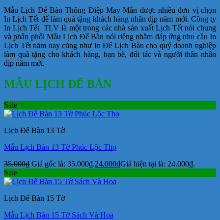
Mẫu Lịch Để Bàn Thông Điệp May Mắn được nhiều đơn vị chọn
In Lịch Tết để làm quà tặng khách hàng nhân dịp năm mới. Công ty
In Lịch Tết TLV là một trong các nhà sản xuất Lịch Tết nói chung
và phân phối Mẫu Lịch Để Bàn nói riêng nhằm đáp ứng nhu cầu In
Lịch Tết năm nay cũng như In Để Lịch Bàn cho quý doanh nghiệp
làm quà tặng cho khách hàng, bạn bè, đối tác và người thân nhân
dịp năm mới.
MẪU LỊCH ĐỂ BÀN
Sale
Lịch Để Bàn 13 Tờ
Mẫu Lịch Bàn 13 Tờ Phúc Lộc Thọ
35.000
₫
Giá gốc là: 35.000₫.
24.000
₫
Giá hiện tại là: 24.000₫.
Sale
Lịch Để Bàn 15 Tờ
Mẫu Lịch Bàn 15 Tờ Sách Và Hoa