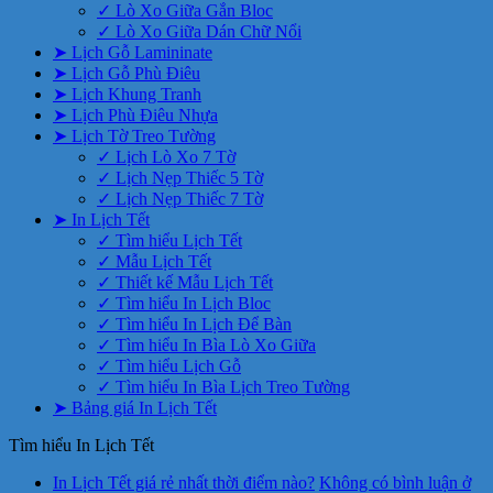
✓ Lò Xo Giữa Gắn Bloc
✓ Lò Xo Giữa Dán Chữ Nổi
➤ Lịch Gỗ Lamininate
➤ Lịch Gỗ Phù Điêu
➤ Lịch Khung Tranh
➤ Lịch Phù Điêu Nhựa
➤ Lịch Tờ Treo Tường
✓ Lịch Lò Xo 7 Tờ
✓ Lịch Nẹp Thiếc 5 Tờ
✓ Lịch Nẹp Thiếc 7 Tờ
➤ In Lịch Tết
✓ Tìm hiểu Lịch Tết
✓ Mẫu Lịch Tết
✓ Thiết kế Mẫu Lịch Tết
✓ Tìm hiểu In Lịch Bloc
✓ Tìm hiểu In Lịch Để Bàn
✓ Tìm hiểu In Bìa Lò Xo Giữa
✓ Tìm hiểu Lịch Gỗ
✓ Tìm hiểu In Bìa Lịch Treo Tường
➤ Bảng giá In Lịch Tết
Tìm hiểu In Lịch Tết
In Lịch Tết giá rẻ nhất thời điểm nào?
Không có bình luận
ở