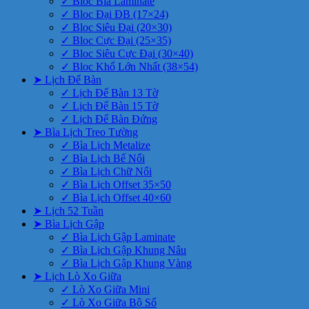
✓ Bloc Bìa Laminate
✓ Bloc Đại ĐB (17×24)
✓ Bloc Siêu Đại (20×30)
✓ Bloc Cực Đại (25×35)
✓ Bloc Siêu Cực Đại (30×40)
✓ Bloc Khổ Lớn Nhất (38×54)
➤ Lịch Để Bàn
✓ Lịch Để Bàn 13 Tờ
✓ Lịch Để Bàn 15 Tờ
✓ Lịch Để Bàn Đứng
➤ Bìa Lịch Treo Tường
✓ Bìa Lịch Metalize
✓ Bìa Lịch Bế Nổi
✓ Bìa Lịch Chữ Nổi
✓ Bìa Lịch Offset 35×50
✓ Bìa Lịch Offset 40×60
➤ Lịch 52 Tuần
➤ Bìa Lịch Gập
✓ Bìa Lịch Gập Laminate
✓ Bìa Lịch Gập Khung Nâu
✓ Bìa Lịch Gập Khung Vàng
➤ Lịch Lò Xo Giữa
✓ Lò Xo Giữa Mini
✓ Lò Xo Giữa Bộ Số