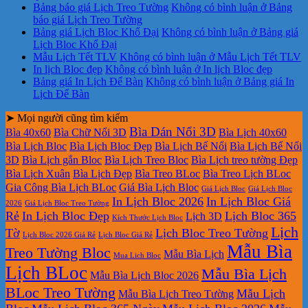
Bảng báo giá Lịch Treo Tường
Không có bình luận
ở Bảng
báo giá Lịch Treo Tường
Bảng giá Lịch Bloc Khổ Đại
Không có bình luận
ở Bảng giá
Lịch Bloc Khổ Đại
Mẫu Lịch Tết TLV
Không có bình luận
ở Mẫu Lịch Tết TLV
In lịch Bloc đẹp
Không có bình luận
ở In lịch Bloc đẹp
Bảng giá In Lịch Để Bàn
Không có bình luận
ở Bảng giá In
Lịch Để Bàn
➤ Mọi người cũng tìm kiếm
Bìa Dán Nổi 3D
Bìa 40x60
Bìa Chữ Nổi 3D
Bìa Lịch 40x60
Bìa Lịch Bloc
Bìa Lịch Bloc Đẹp
Bìa Lịch Bế Nổi
Bìa Lịch Bế Nổi
3D
Bìa Lịch gắn Bloc
Bìa Lịch Treo Bloc
Bìa Lịch treo tường Đẹp
Bìa Lịch Xuân
Bìa Lịch Đẹp
Bìa Treo BLoc
Bìa Treo Lịch BLoc
Gia Công Bìa Lịch BLoc
Giá Bìa Lịch Bloc
Giá Lịch Bloc
Giá Lịch Bloc
In Lịch Bloc 2026
In Lịch Bloc Giá
2026
Giá Lịch Bloc Treo Tường
Rẻ
In Lịch Bloc Đẹp
Lịch Bloc 365
Lịch 3D
Kích Thước Lịch Bloc
Lịch
Tờ
Lịch Bloc Treo Tường
Lịch Bloc 2026 Giá Rẻ
Lịch Bloc Giá Rẻ
Mẫu Bìa
Treo Tường Bloc
Mẫu Bìa Lịch
Mua Lich Bloc
Lịch BLoc
Mẫu Bìa Lịch
Mẫu Bìa Lịch Bloc 2026
BLoc Treo Tường
Mẫu Lịch
Mẫu Bìa Lịch Treo Tường