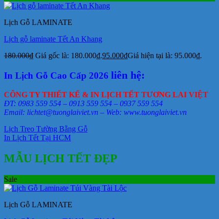
Lịch Gỗ LAMINATE
Lịch gỗ laminate Tết An Khang
180.000
₫
Giá gốc là: 180.000₫.
95.000
₫
Giá hiện tại là: 95.000₫.
liên hệ:
In Lịch Gỗ Cao Cấp 2026
CÔNG TY THIẾT KẾ & IN LỊCH TẾT TƯƠNG LAI VIỆT
ĐT: 0983 559 554 – 0913 559 554 – 0937 559 554
Email: lichtet@tuonglaiviet.vn – Web: www.tuonglaiviet.vn
Lịch Treo Tường Bằng Gỗ
In Lịch Tết Tại HCM
MẪU LỊCH TẾT ĐẸP
Sale
Lịch Gỗ LAMINATE