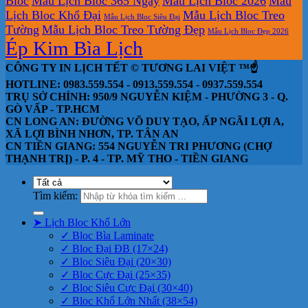
Bloc
Mẫu Lịch Bloc 365 Ngày
Mẫu Lịch Bloc 2026
Mẫu
Lịch Bloc Khổ Đại
Mẫu Lịch Bloc Treo
Mẫu Lịch Bloc Siêu Đại
Tường
Mẫu Lịch Bloc Treo Tường Đẹp
Mẫu Lịch Bloc Đẹp 2026
Ép Kim Bìa Lịch
CÔNG TY IN LỊCH TẾT © TƯƠNG LAI VIỆT ™☝️
HOTLINE: 0983.559.554 - 0913.559.554 - 0937.559.554
TRỤ SỞ CHÍNH: 950/9 NGUYỄN KIỆM - PHƯỜNG 3 - Q.
GÒ VẤP - TP.HCM
CN LONG AN: ĐƯỜNG VÕ DUY TẠO, ẤP NGÃI LỢI A,
XÃ LỢI BÌNH NHƠN, TP. TÂN AN
CN TIỀN GIANG: 554 NGUYỄN TRI PHƯƠNG (CHỢ
THẠNH TRỊ) - P. 4 - TP. MỸ THO - TIỀN GIANG
Tìm kiếm:
➤ Lịch Bloc Khổ Lớn
✓ Bloc Bìa Laminate
✓ Bloc Đại ĐB (17×24)
✓ Bloc Siêu Đại (20×30)
✓ Bloc Cực Đại (25×35)
✓ Bloc Siêu Cực Đại (30×40)
✓ Bloc Khổ Lớn Nhất (38×54)