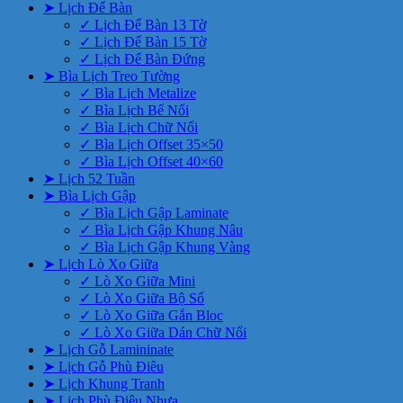
➤ Lịch Để Bàn
✓ Lịch Để Bàn 13 Tờ
✓ Lịch Để Bàn 15 Tờ
✓ Lịch Để Bàn Đứng
➤ Bìa Lịch Treo Tường
✓ Bìa Lịch Metalize
✓ Bìa Lịch Bế Nổi
✓ Bìa Lịch Chữ Nổi
✓ Bìa Lịch Offset 35×50
✓ Bìa Lịch Offset 40×60
➤ Lịch 52 Tuần
➤ Bìa Lịch Gập
✓ Bìa Lịch Gập Laminate
✓ Bìa Lịch Gập Khung Nâu
✓ Bìa Lịch Gập Khung Vàng
➤ Lịch Lò Xo Giữa
✓ Lò Xo Giữa Mini
✓ Lò Xo Giữa Bộ Số
✓ Lò Xo Giữa Gắn Bloc
✓ Lò Xo Giữa Dán Chữ Nổi
➤ Lịch Gỗ Lamininate
➤ Lịch Gỗ Phù Điêu
➤ Lịch Khung Tranh
➤ Lịch Phù Điêu Nhựa