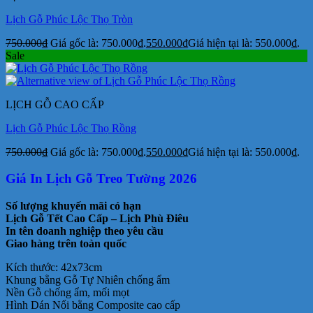
Lịch Gỗ Phúc Lộc Thọ Tròn
750.000
₫
Giá gốc là: 750.000₫.
550.000
₫
Giá hiện tại là: 550.000₫.
Sale
LỊCH GỖ CAO CẤP
Lịch Gỗ Phúc Lộc Thọ Rồng
750.000
₫
Giá gốc là: 750.000₫.
550.000
₫
Giá hiện tại là: 550.000₫.
Giá In Lịch Gỗ Treo Tường 2026
Số lượng khuyến mãi có hạn
Lịch Gỗ Tết Cao Cấp – Lịch Phù Điêu
In tên doanh nghiệp theo yêu cầu
Giao hàng trên toàn quốc
Kích thước: 42x73cm
Khung bằng Gỗ Tự Nhiên chống ẩm
Nền Gỗ chống ẩm, mối mọt
Hình Dán Nổi bằng Composite cao cấp