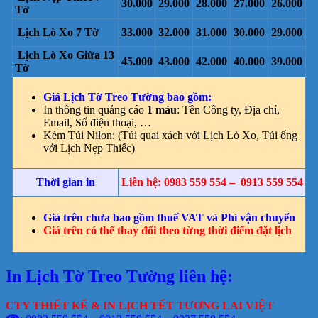
30.000
29.000
28.000
27.000
26.000
Tờ
Lịch Lò Xo 7 Tờ
33.000
32.000
31.000
30.000
29.000
Lịch Lò Xo Giữa 13
45.000
43.000
42.000
40.000
39.000
Tờ
Giá Lịch Tờ Treo Tường bao gồm:
In thông tin quảng cáo
1 màu
: Tên Công ty, Địa chỉ,
Email, Số điện thoại, …
Kèm Túi Nilon: (Túi quai xách với Lịch Lò Xo, Túi ống
với Lịch Nẹp Thiếc)
Thời gian in
Liên hệ: 0983 559 554 – 0913 559 554
Giá trên chưa bao gồm thuế VAT và Phí vận chuyển
Giá trên có thể thay đổi theo từng thời điểm đặt lịch
In Lịch Tờ Treo Tường liên hệ:
CTY THIẾT KẾ & IN LỊCH TẾT TƯƠNG LAI VIỆT