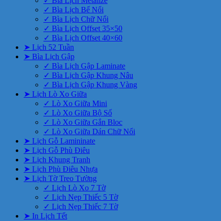
✓ Bìa Lịch Metalize
✓ Bìa Lịch Bế Nổi
✓ Bìa Lịch Chữ Nổi
✓ Bìa Lịch Offset 35×50
✓ Bìa Lịch Offset 40×60
➤ Lịch 52 Tuần
➤ Bìa Lịch Gập
✓ Bìa Lịch Gập Laminate
✓ Bìa Lịch Gập Khung Nâu
✓ Bìa Lịch Gập Khung Vàng
➤ Lịch Lò Xo Giữa
✓ Lò Xo Giữa Mini
✓ Lò Xo Giữa Bộ Số
✓ Lò Xo Giữa Gắn Bloc
✓ Lò Xo Giữa Dán Chữ Nổi
➤ Lịch Gỗ Lamininate
➤ Lịch Gỗ Phù Điêu
➤ Lịch Khung Tranh
➤ Lịch Phù Điêu Nhựa
➤ Lịch Tờ Treo Tường
✓ Lịch Lò Xo 7 Tờ
✓ Lịch Nẹp Thiếc 5 Tờ
✓ Lịch Nẹp Thiếc 7 Tờ
➤ In Lịch Tết