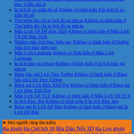
bloc ở đâu giá rẻ
In lịch lò xo giữa bộ số
Không có bình luận
ở In lịch lò xo
giữa bộ số
Tìm kiếm địa chỉ in lịch tết tại tphcm
Không có bình luận
ở
Tìm kiếm địa chỉ in lịch tết tại tphcm
Mẫu Lịch Tết Để Bàn 2026
Không có bình luận
ở Mẫu Lịch
Tết Để Bàn 2026
Những mẫu lịch bloc hiện nay
Không có bình luận
ở Những
mẫu lịch bloc hiện nay
Mẫu Lịch Laminate
Không có bình luận
ở Mẫu Lịch
Laminate
In lịch bloc tại tphcm
Không có bình luận
ở In lịch bloc tại
tphcm
Bảng báo giá Lịch Treo Tường
Không có bình luận
ở Bảng
báo giá Lịch Treo Tường
Bảng giá Lịch Bloc Khổ Đại
Không có bình luận
ở Bảng giá
Lịch Bloc Khổ Đại
Mẫu Lịch Tết TLV
Không có bình luận
ở Mẫu Lịch Tết TLV
In lịch Bloc đẹp
Không có bình luận
ở In lịch Bloc đẹp
Bảng giá In Lịch Để Bàn
Không có bình luận
ở Bảng giá In
Lịch Để Bàn
➤ Mọi người cũng tìm kiếm
Bìa Dán Nổi 3D
Bìa 40x60
Bìa Chữ Nổi 3D
Bìa Lịch 40x60