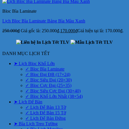
Bloc Bìa Laminate
Lịch Bloc Bìa Laminate Bảng Bìa Màu Xanh
250.000
₫
Giá gốc là: 250.000₫.
170.000
₫
Giá hiện tại là: 170.000₫.
DANH MỤC LỊCH TẾT
➤ Lịch Bloc Khổ Lớn
✓ Bloc Bìa Laminate
✓ Bloc Đại ĐB (17×24)
✓ Bloc Siêu Đại (20×30)
✓ Bloc Cực Đại (25×35)
✓ Bloc Siêu Cực Đại (30×40)
✓ Bloc Khổ Lớn Nhất (38×54)
➤ Lịch Để Bàn
✓ Lịch Để Bàn 13 Tờ
✓ Lịch Để Bàn 15 Tờ
✓ Lịch Để Bàn Đứng
➤ Bìa Lịch Treo Tường