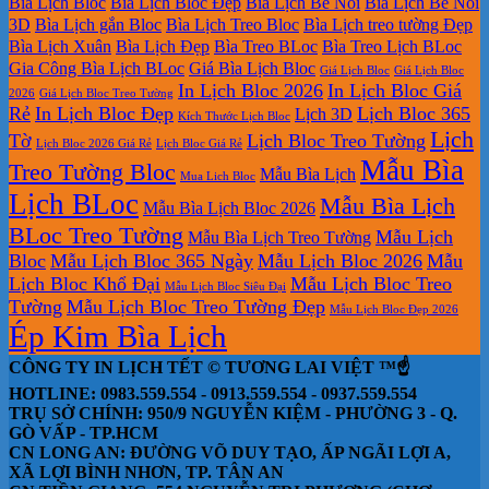
Bìa Lịch Bloc
Bìa Lịch Bloc Đẹp
Bìa Lịch Bế Nổi
Bìa Lịch Bế Nổi
3D
Bìa Lịch gắn Bloc
Bìa Lịch Treo Bloc
Bìa Lịch treo tường Đẹp
Bìa Lịch Xuân
Bìa Lịch Đẹp
Bìa Treo BLoc
Bìa Treo Lịch BLoc
Gia Công Bìa Lịch BLoc
Giá Bìa Lịch Bloc
Giá Lịch Bloc
Giá Lịch Bloc
In Lịch Bloc 2026
In Lịch Bloc Giá
2026
Giá Lịch Bloc Treo Tường
Rẻ
In Lịch Bloc Đẹp
Lịch Bloc 365
Lịch 3D
Kích Thước Lịch Bloc
Lịch
Tờ
Lịch Bloc Treo Tường
Lịch Bloc 2026 Giá Rẻ
Lịch Bloc Giá Rẻ
Mẫu Bìa
Treo Tường Bloc
Mẫu Bìa Lịch
Mua Lich Bloc
Lịch BLoc
Mẫu Bìa Lịch
Mẫu Bìa Lịch Bloc 2026
BLoc Treo Tường
Mẫu Lịch
Mẫu Bìa Lịch Treo Tường
Bloc
Mẫu Lịch Bloc 365 Ngày
Mẫu Lịch Bloc 2026
Mẫu
Lịch Bloc Khổ Đại
Mẫu Lịch Bloc Treo
Mẫu Lịch Bloc Siêu Đại
Tường
Mẫu Lịch Bloc Treo Tường Đẹp
Mẫu Lịch Bloc Đẹp 2026
Ép Kim Bìa Lịch
CÔNG TY IN LỊCH TẾT © TƯƠNG LAI VIỆT ™☝️
HOTLINE: 0983.559.554 - 0913.559.554 - 0937.559.554
TRỤ SỞ CHÍNH: 950/9 NGUYỄN KIỆM - PHƯỜNG 3 - Q.
GÒ VẤP - TP.HCM
CN LONG AN: ĐƯỜNG VÕ DUY TẠO, ẤP NGÃI LỢI A,
XÃ LỢI BÌNH NHƠN, TP. TÂN AN