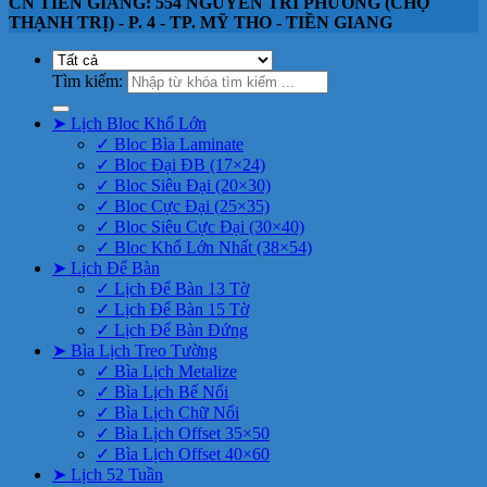
CN TIỀN GIANG: 554 NGUYỄN TRI PHƯƠNG (CHỢ
THẠNH TRỊ) - P. 4 - TP. MỸ THO - TIỀN GIANG
Tìm kiếm:
➤ Lịch Bloc Khổ Lớn
✓ Bloc Bìa Laminate
✓ Bloc Đại ĐB (17×24)
✓ Bloc Siêu Đại (20×30)
✓ Bloc Cực Đại (25×35)
✓ Bloc Siêu Cực Đại (30×40)
✓ Bloc Khổ Lớn Nhất (38×54)
➤ Lịch Để Bàn
✓ Lịch Để Bàn 13 Tờ
✓ Lịch Để Bàn 15 Tờ
✓ Lịch Để Bàn Đứng
➤ Bìa Lịch Treo Tường
✓ Bìa Lịch Metalize
✓ Bìa Lịch Bế Nổi
✓ Bìa Lịch Chữ Nổi
✓ Bìa Lịch Offset 35×50
✓ Bìa Lịch Offset 40×60
➤ Lịch 52 Tuần