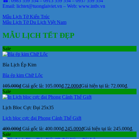
☎: 0983 559 554 – 0913 559 554 – 0937 559 554
Email: lichtet@tuonglaiviet.vn – Web: www.intlv.vn
Mẫu Lịch Tờ Kiến Trúc
Mẫu Lịch Tờ Du Lịch Việt Nam
MẪU LỊCH TẾT ĐẸP
Sale
Bìa Lịch Ép Kim
Bìa ép kim Chữ Lộc
105.000
₫
Giá gốc là: 105.000₫.
72.000
₫
Giá hiện tại là: 72.000₫.
Sale
Lịch Bloc Cực Đại 25x35
Lịch bloc cực đại Phong Cảnh Thế Giới
400.000
₫
Giá gốc là: 400.000₫.
245.000
₫
Giá hiện tại là: 245.000₫.
Sale