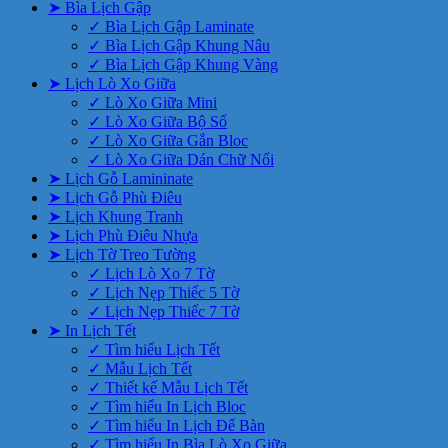
➤ Bìa Lịch Gập
✓ Bìa Lịch Gập Laminate
✓ Bìa Lịch Gập Khung Nâu
✓ Bìa Lịch Gập Khung Vàng
➤ Lịch Lò Xo Giữa
✓ Lò Xo Giữa Mini
✓ Lò Xo Giữa Bộ Số
✓ Lò Xo Giữa Gắn Bloc
✓ Lò Xo Giữa Dán Chữ Nổi
➤ Lịch Gỗ Lamininate
➤ Lịch Gỗ Phù Điêu
➤ Lịch Khung Tranh
➤ Lịch Phù Điêu Nhựa
➤ Lịch Tờ Treo Tường
✓ Lịch Lò Xo 7 Tờ
✓ Lịch Nẹp Thiếc 5 Tờ
✓ Lịch Nẹp Thiếc 7 Tờ
➤ In Lịch Tết
✓ Tìm hiểu Lịch Tết
✓ Mẫu Lịch Tết
✓ Thiết kế Mẫu Lịch Tết
✓ Tìm hiểu In Lịch Bloc
✓ Tìm hiểu In Lịch Để Bàn
✓ Tìm hiểu In Bìa Lò Xo Giữa