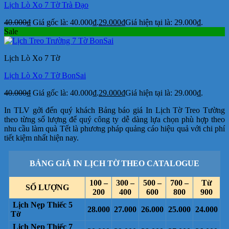
Lịch Lò Xo 7 Tờ Trà Đạo
40.000
₫
Giá gốc là: 40.000₫.
29.000
₫
Giá hiện tại là: 29.000₫.
Sale
Lịch Lò Xo 7 Tờ
Lịch Lò Xo 7 Tờ BonSai
40.000
₫
Giá gốc là: 40.000₫.
29.000
₫
Giá hiện tại là: 29.000₫.
In TLV gởi đến quý khách Bảng báo giá In Lịch Tờ Treo Tường
theo từng số lượng để quý công ty dễ dàng lựa chọn phù hợp theo
nhu cầu làm quà Tết là phương pháp quảng cáo hiệu quả với chi phí
tiết kiệm nhất hiện nay.
BẢNG GIÁ IN LỊCH TỜ THEO CATALOGUE
100 –
300 –
500 –
700 –
Từ
SỐ LƯỢNG
200
400
600
800
900
Lịch Nẹp Thiếc 5
28.000
27.000
26.000
25.000
24.000
Tờ
Lịch Nẹp Thiếc 7