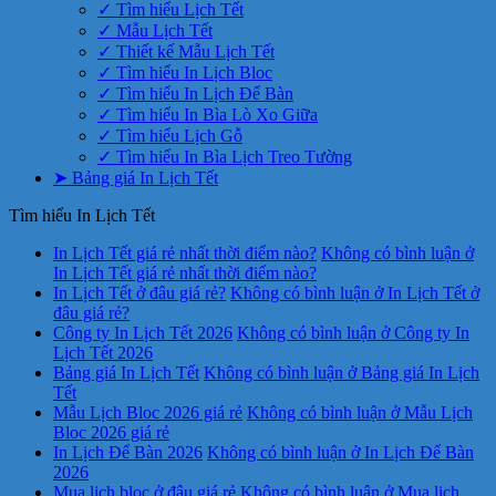
✓ Tìm hiểu Lịch Tết
✓ Mẫu Lịch Tết
✓ Thiết kế Mẫu Lịch Tết
✓ Tìm hiểu In Lịch Bloc
✓ Tìm hiểu In Lịch Để Bàn
✓ Tìm hiểu In Bìa Lò Xo Giữa
✓ Tìm hiểu Lịch Gỗ
✓ Tìm hiểu In Bìa Lịch Treo Tường
➤ Bảng giá In Lịch Tết
Tìm hiểu In Lịch Tết
In Lịch Tết giá rẻ nhất thời điểm nào?
Không có bình luận
ở
In Lịch Tết giá rẻ nhất thời điểm nào?
In Lịch Tết ở đâu giá rẻ?
Không có bình luận
ở In Lịch Tết ở
đâu giá rẻ?
Công ty In Lịch Tết 2026
Không có bình luận
ở Công ty In
Lịch Tết 2026
Bảng giá In Lịch Tết
Không có bình luận
ở Bảng giá In Lịch
Tết
Mẫu Lịch Bloc 2026 giá rẻ
Không có bình luận
ở Mẫu Lịch
Bloc 2026 giá rẻ
In Lịch Để Bàn 2026
Không có bình luận
ở In Lịch Để Bàn
2026
Mua lịch bloc ở đâu giá rẻ
Không có bình luận
ở Mua lịch