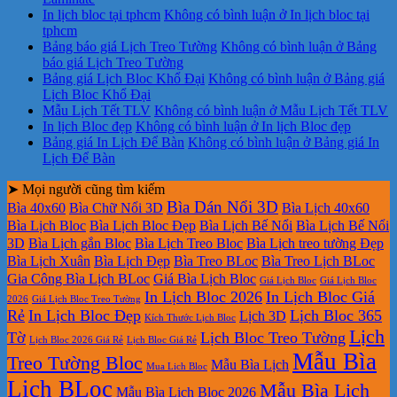
In lịch bloc tại tphcm
Không có bình luận
ở In lịch bloc tại
tphcm
Bảng báo giá Lịch Treo Tường
Không có bình luận
ở Bảng
báo giá Lịch Treo Tường
Bảng giá Lịch Bloc Khổ Đại
Không có bình luận
ở Bảng giá
Lịch Bloc Khổ Đại
Mẫu Lịch Tết TLV
Không có bình luận
ở Mẫu Lịch Tết TLV
In lịch Bloc đẹp
Không có bình luận
ở In lịch Bloc đẹp
Bảng giá In Lịch Để Bàn
Không có bình luận
ở Bảng giá In
Lịch Để Bàn
➤ Mọi người cũng tìm kiếm
Bìa Dán Nổi 3D
Bìa 40x60
Bìa Chữ Nổi 3D
Bìa Lịch 40x60
Bìa Lịch Bloc
Bìa Lịch Bloc Đẹp
Bìa Lịch Bế Nổi
Bìa Lịch Bế Nổi
3D
Bìa Lịch gắn Bloc
Bìa Lịch Treo Bloc
Bìa Lịch treo tường Đẹp
Bìa Lịch Xuân
Bìa Lịch Đẹp
Bìa Treo BLoc
Bìa Treo Lịch BLoc
Gia Công Bìa Lịch BLoc
Giá Bìa Lịch Bloc
Giá Lịch Bloc
Giá Lịch Bloc
In Lịch Bloc 2026
In Lịch Bloc Giá
2026
Giá Lịch Bloc Treo Tường
Rẻ
In Lịch Bloc Đẹp
Lịch Bloc 365
Lịch 3D
Kích Thước Lịch Bloc
Lịch
Tờ
Lịch Bloc Treo Tường
Lịch Bloc 2026 Giá Rẻ
Lịch Bloc Giá Rẻ
Mẫu Bìa
Treo Tường Bloc
Mẫu Bìa Lịch
Mua Lich Bloc
Lịch BLoc
Mẫu Bìa Lịch
Mẫu Bìa Lịch Bloc 2026