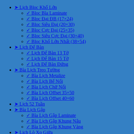
➤ Lịch Bloc Khổ Lớn
✓ Bloc Bìa Laminate
✓ Bloc Đại ĐB (17×24)
✓ Bloc Siêu Đại (20×30)
✓ Bloc Cực Đại (25×35)
✓ Bloc Siêu Cực Đại (30×40)
✓ Bloc Khổ Lớn Nhất (38×54)
➤ Lịch Để Bàn
✓ Lịch Để Bàn 13 Tờ
✓ Lịch Để Bàn 15 Tờ
✓ Lịch Để Bàn Đứng
➤ Bìa Lịch Treo Tường
✓ Bìa Lịch Metalize
✓ Bìa Lịch Bế Nổi
✓ Bìa Lịch Chữ Nổi
✓ Bìa Lịch Offset 35×50
✓ Bìa Lịch Offset 40×60
➤ Lịch 52 Tuần
➤ Bìa Lịch Gập
✓ Bìa Lịch Gập Laminate
✓ Bìa Lịch Gập Khung Nâu
✓ Bìa Lịch Gập Khung Vàng
➤ Lịch Lò Xo Giữa