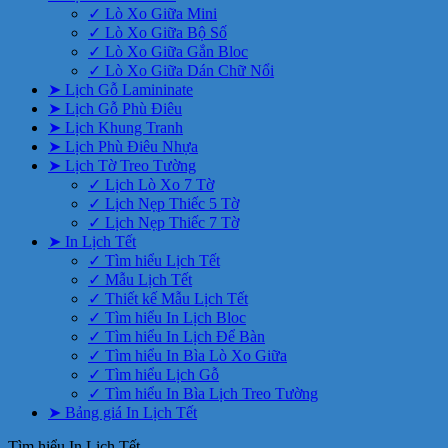
✓ Lò Xo Giữa Mini
✓ Lò Xo Giữa Bộ Số
✓ Lò Xo Giữa Gắn Bloc
✓ Lò Xo Giữa Dán Chữ Nổi
➤ Lịch Gỗ Lamininate
➤ Lịch Gỗ Phù Điêu
➤ Lịch Khung Tranh
➤ Lịch Phù Điêu Nhựa
➤ Lịch Tờ Treo Tường
✓ Lịch Lò Xo 7 Tờ
✓ Lịch Nẹp Thiếc 5 Tờ
✓ Lịch Nẹp Thiếc 7 Tờ
➤ In Lịch Tết
✓ Tìm hiểu Lịch Tết
✓ Mẫu Lịch Tết
✓ Thiết kế Mẫu Lịch Tết
✓ Tìm hiểu In Lịch Bloc
✓ Tìm hiểu In Lịch Để Bàn
✓ Tìm hiểu In Bìa Lò Xo Giữa
✓ Tìm hiểu Lịch Gỗ
✓ Tìm hiểu In Bìa Lịch Treo Tường
➤ Bảng giá In Lịch Tết
Tìm hiểu In Lịch Tết