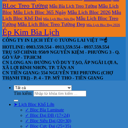
BLoc Treo Tường
Mẫu Lịch
Mẫu Bìa Lịch Treo Tường
Bloc
Mẫu Lịch Bloc 365 Ngày
Mẫu Lịch Bloc 2026
Mẫu
Lịch Bloc Khổ Đại
Mẫu Lịch Bloc Treo
Mẫu Lịch Bloc Siêu Đại
Tường
Mẫu Lịch Bloc Treo Tường Đẹp
Mẫu Lịch Bloc Đẹp 2026
Ép Kim Bìa Lịch
CÔNG TY IN LỊCH TẾT © TƯƠNG LAI VIỆT ™☝️
HOTLINE: 0983.559.554 - 0913.559.554 - 0937.559.554
TRỤ SỞ CHÍNH: 950/9 NGUYỄN KIỆM - PHƯỜNG 3 - Q.
GÒ VẤP - TP.HCM
CN LONG AN: ĐƯỜNG VÕ DUY TẠO, ẤP NGÃI LỢI A,
XÃ LỢI BÌNH NHƠN, TP. TÂN AN
CN TIỀN GIANG: 554 NGUYỄN TRI PHƯƠNG (CHỢ
THẠNH TRỊ) - P. 4 - TP. MỸ THO - TIỀN GIANG
Tìm kiếm:
➤ Lịch Bloc Khổ Lớn
✓ Bloc Bìa Laminate
✓ Bloc Đại ĐB (17×24)
✓ Bloc Siêu Đại (20×30)
✓ Bloc Cực Đại (25×35)