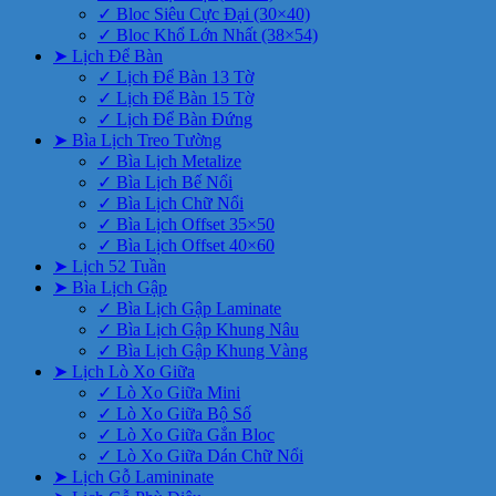
✓ Bloc Siêu Cực Đại (30×40)
✓ Bloc Khổ Lớn Nhất (38×54)
➤ Lịch Để Bàn
✓ Lịch Để Bàn 13 Tờ
✓ Lịch Để Bàn 15 Tờ
✓ Lịch Để Bàn Đứng
➤ Bìa Lịch Treo Tường
✓ Bìa Lịch Metalize
✓ Bìa Lịch Bế Nổi
✓ Bìa Lịch Chữ Nổi
✓ Bìa Lịch Offset 35×50
✓ Bìa Lịch Offset 40×60
➤ Lịch 52 Tuần
➤ Bìa Lịch Gập
✓ Bìa Lịch Gập Laminate
✓ Bìa Lịch Gập Khung Nâu
✓ Bìa Lịch Gập Khung Vàng
➤ Lịch Lò Xo Giữa
✓ Lò Xo Giữa Mini
✓ Lò Xo Giữa Bộ Số
✓ Lò Xo Giữa Gắn Bloc
✓ Lò Xo Giữa Dán Chữ Nổi
➤ Lịch Gỗ Lamininate