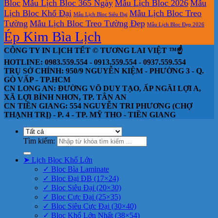
Bloc
Mẫu Lịch Bloc 365 Ngày
Mẫu Lịch Bloc 2026
Mẫu
Lịch Bloc Khổ Đại
Mẫu Lịch Bloc Treo
Mẫu Lịch Bloc Siêu Đại
Tường
Mẫu Lịch Bloc Treo Tường Đẹp
Mẫu Lịch Bloc Đẹp 2026
Ép Kim Bìa Lịch
CÔNG TY IN LỊCH TẾT © TƯƠNG LAI VIỆT ™☝️
HOTLINE: 0983.559.554 - 0913.559.554 - 0937.559.554
TRỤ SỞ CHÍNH: 950/9 NGUYỄN KIỆM - PHƯỜNG 3 - Q.
GÒ VẤP - TP.HCM
CN LONG AN: ĐƯỜNG VÕ DUY TẠO, ẤP NGÃI LỢI A,
XÃ LỢI BÌNH NHƠN, TP. TÂN AN
CN TIỀN GIANG: 554 NGUYỄN TRI PHƯƠNG (CHỢ
THẠNH TRỊ) - P. 4 - TP. MỸ THO - TIỀN GIANG
Tìm kiếm:
➤ Lịch Bloc Khổ Lớn
✓ Bloc Bìa Laminate
✓ Bloc Đại ĐB (17×24)
✓ Bloc Siêu Đại (20×30)
✓ Bloc Cực Đại (25×35)
✓ Bloc Siêu Cực Đại (30×40)
✓ Bloc Khổ Lớn Nhất (38×54)