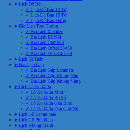
➤ Lịch Để Bàn
✓ Lịch Để Bàn 13 Tờ
✓ Lịch Để Bàn 15 Tờ
✓ Lịch Để Bàn Đứng
➤ Bìa Lịch Treo Tường
✓ Bìa Lịch Metalize
✓ Bìa Lịch Bế Nổi
✓ Bìa Lịch Chữ Nổi
✓ Bìa Lịch Offset 35×50
✓ Bìa Lịch Offset 40×60
➤ Lịch 52 Tuần
➤ Bìa Lịch Gập
✓ Bìa Lịch Gập Laminate
✓ Bìa Lịch Gập Khung Nâu
✓ Bìa Lịch Gập Khung Vàng
➤ Lịch Lò Xo Giữa
✓ Lò Xo Giữa Mini
✓ Lò Xo Giữa Bộ Số
✓ Lò Xo Giữa Gắn Bloc
✓ Lò Xo Giữa Dán Chữ Nổi
➤ Lịch Gỗ Lamininate
➤ Lịch Gỗ Phù Điêu
➤ Lịch Khung Tranh