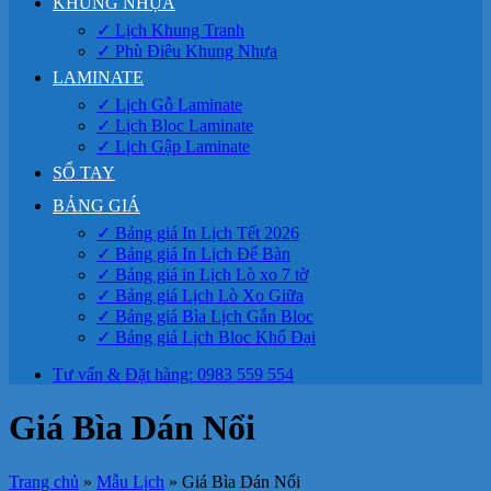
KHUNG NHỰA
✓ Lịch Khung Tranh
✓ Phù Điêu Khung Nhựa
LAMINATE
✓ Lịch Gỗ Laminate
✓ Lịch Bloc Laminate
✓ Lịch Gập Laminate
SỔ TAY
BẢNG GIÁ
✓ Bảng giá In Lịch Tết 2026
✓ Bảng giá In Lịch Để Bàn
✓ Bảng giá in Lịch Lò xo 7 tờ
✓ Bảng giá Lịch Lò Xo Giữa
✓ Bảng giá Bìa Lịch Gắn Bloc
✓ Bảng giá Lịch Bloc Khổ Đại
Tư vấn & Đặt hàng: 0983 559 554
Giá Bìa Dán Nổi
Trang chủ
»
Mẫu Lịch
»
Giá Bìa Dán Nổi