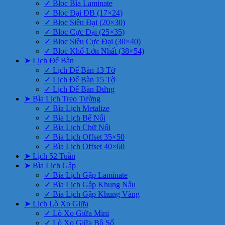
✓ Bloc Bìa Laminate
✓ Bloc Đại ĐB (17×24)
✓ Bloc Siêu Đại (20×30)
✓ Bloc Cực Đại (25×35)
✓ Bloc Siêu Cực Đại (30×40)
✓ Bloc Khổ Lớn Nhất (38×54)
➤ Lịch Để Bàn
✓ Lịch Để Bàn 13 Tờ
✓ Lịch Để Bàn 15 Tờ
✓ Lịch Để Bàn Đứng
➤ Bìa Lịch Treo Tường
✓ Bìa Lịch Metalize
✓ Bìa Lịch Bế Nổi
✓ Bìa Lịch Chữ Nổi
✓ Bìa Lịch Offset 35×50
✓ Bìa Lịch Offset 40×60
➤ Lịch 52 Tuần
➤ Bìa Lịch Gập
✓ Bìa Lịch Gập Laminate
✓ Bìa Lịch Gập Khung Nâu
✓ Bìa Lịch Gập Khung Vàng
➤ Lịch Lò Xo Giữa
✓ Lò Xo Giữa Mini
✓ Lò Xo Giữa Bộ Số