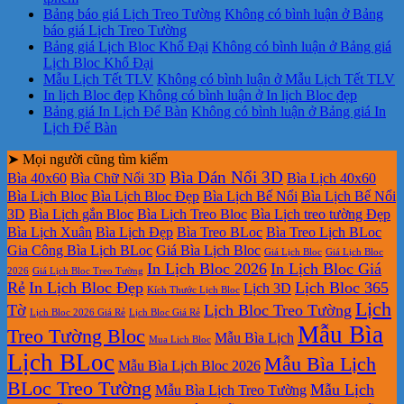
Bảng báo giá Lịch Treo Tường
Không có bình luận
ở Bảng
báo giá Lịch Treo Tường
Bảng giá Lịch Bloc Khổ Đại
Không có bình luận
ở Bảng giá
Lịch Bloc Khổ Đại
Mẫu Lịch Tết TLV
Không có bình luận
ở Mẫu Lịch Tết TLV
In lịch Bloc đẹp
Không có bình luận
ở In lịch Bloc đẹp
Bảng giá In Lịch Để Bàn
Không có bình luận
ở Bảng giá In
Lịch Để Bàn
➤ Mọi người cũng tìm kiếm
Bìa Dán Nổi 3D
Bìa 40x60
Bìa Chữ Nổi 3D
Bìa Lịch 40x60
Bìa Lịch Bloc
Bìa Lịch Bloc Đẹp
Bìa Lịch Bế Nổi
Bìa Lịch Bế Nổi
3D
Bìa Lịch gắn Bloc
Bìa Lịch Treo Bloc
Bìa Lịch treo tường Đẹp
Bìa Lịch Xuân
Bìa Lịch Đẹp
Bìa Treo BLoc
Bìa Treo Lịch BLoc
Gia Công Bìa Lịch BLoc
Giá Bìa Lịch Bloc
Giá Lịch Bloc
Giá Lịch Bloc
In Lịch Bloc 2026
In Lịch Bloc Giá
2026
Giá Lịch Bloc Treo Tường
Rẻ
In Lịch Bloc Đẹp
Lịch Bloc 365
Lịch 3D
Kích Thước Lịch Bloc
Lịch
Tờ
Lịch Bloc Treo Tường
Lịch Bloc 2026 Giá Rẻ
Lịch Bloc Giá Rẻ
Mẫu Bìa
Treo Tường Bloc
Mẫu Bìa Lịch
Mua Lich Bloc
Lịch BLoc
Mẫu Bìa Lịch
Mẫu Bìa Lịch Bloc 2026
BLoc Treo Tường
Mẫu Lịch
Mẫu Bìa Lịch Treo Tường