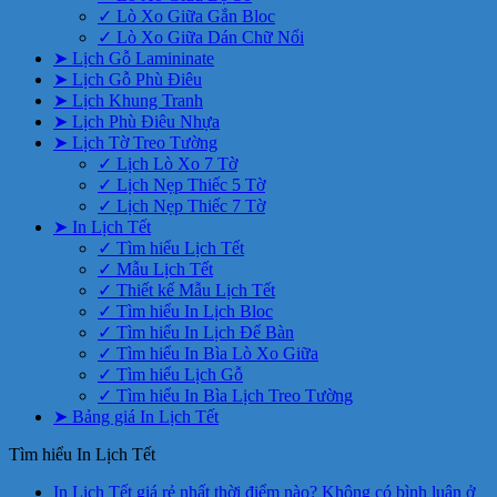
✓ Lò Xo Giữa Gắn Bloc
✓ Lò Xo Giữa Dán Chữ Nổi
➤ Lịch Gỗ Lamininate
➤ Lịch Gỗ Phù Điêu
➤ Lịch Khung Tranh
➤ Lịch Phù Điêu Nhựa
➤ Lịch Tờ Treo Tường
✓ Lịch Lò Xo 7 Tờ
✓ Lịch Nẹp Thiếc 5 Tờ
✓ Lịch Nẹp Thiếc 7 Tờ
➤ In Lịch Tết
✓ Tìm hiểu Lịch Tết
✓ Mẫu Lịch Tết
✓ Thiết kế Mẫu Lịch Tết
✓ Tìm hiểu In Lịch Bloc
✓ Tìm hiểu In Lịch Để Bàn
✓ Tìm hiểu In Bìa Lò Xo Giữa
✓ Tìm hiểu Lịch Gỗ
✓ Tìm hiểu In Bìa Lịch Treo Tường
➤ Bảng giá In Lịch Tết
Tìm hiểu In Lịch Tết
In Lịch Tết giá rẻ nhất thời điểm nào?
Không có bình luận
ở