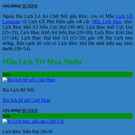
Giá
Giá
160.000
₫
90.000
₫
gốc
hiện
Ngoài Bìa Lịch Lò Xo Chữ Nổi gắn Bloc, còn có Mẫu
Lịch Gỗ
là:
tại
Laminate
và Lịch Gỗ Phù Điêu gắn với các
Mẫu Lịch Bloc
như:
160.000₫.
là:
Lịch Bloc khổ A3 Siêu Cực Đại (30×40), Lịch Bloc khổ Cực Đại
90.000₫.
(25×35), Lịch Bloc Khổ A4 Siêu Đại (20×30), Lịch Bloc Khổ Đại
(17×24), Lịch Bloc Đại khổ A5 (15×20) gắn với Bìa Lịch treo
tường. Bên cạnh đó còn có Lịch Bloc khổ lớn nhất hiện nay kích
thước (38×54).
Mẫu Lịch Tết Mua Nhiều
Sale
Bìa Lịch Bế Nổi
Bìa lịch bế nổi Chữ Phúc
Giá
Giá
125.000
₫
86.000
₫
gốc
hiện
Sale
là:
tại
125.000₫.
là:
Lịch Bloc Siêu Đại 20x30
86.000₫.