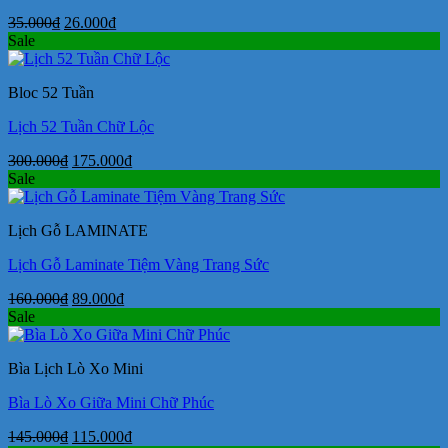
Giá
Giá
35.000
₫
26.000
₫
gốc
hiện
Sale
là:
tại
35.000₫.
là:
Bloc 52 Tuần
26.000₫.
Lịch 52 Tuần Chữ Lộc
Giá
Giá
300.000
₫
175.000
₫
gốc
hiện
Sale
là:
tại
300.000₫.
là:
Lịch Gỗ LAMINATE
175.000₫.
Lịch Gỗ Laminate Tiệm Vàng Trang Sức
Giá
Giá
160.000
₫
89.000
₫
gốc
hiện
Sale
là:
tại
160.000₫.
là:
Bìa Lịch Lò Xo Mini
89.000₫.
Bìa Lò Xo Giữa Mini Chữ Phúc
Giá
Giá
145.000
₫
115.000
₫