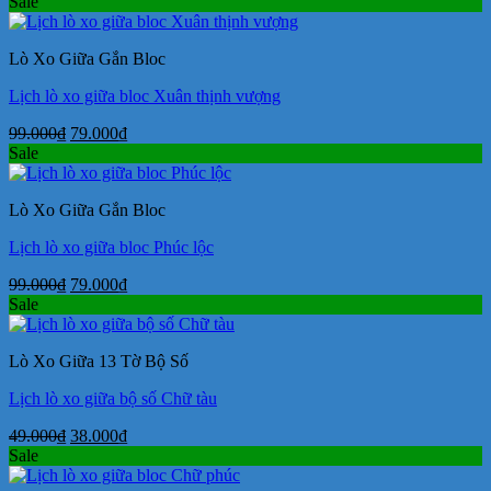
gốc
hiện
Sale
là:
tại
99.000₫.
là:
Lò Xo Giữa Gắn Bloc
79.000₫.
Lịch lò xo giữa bloc Xuân thịnh vượng
Giá
Giá
99.000
₫
79.000
₫
gốc
hiện
Sale
là:
tại
99.000₫.
là:
Lò Xo Giữa Gắn Bloc
79.000₫.
Lịch lò xo giữa bloc Phúc lộc
Giá
Giá
99.000
₫
79.000
₫
gốc
hiện
Sale
là:
tại
99.000₫.
là:
Lò Xo Giữa 13 Tờ Bộ Số
79.000₫.
Lịch lò xo giữa bộ số Chữ tàu
Giá
Giá
49.000
₫
38.000
₫
gốc
hiện
Sale
là:
tại