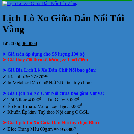
ở
Mẫu
tại
giá
nay
giá
tại
luận
In
Lịch
tphcm
ở
Lịch
Lịch
tphcm
lịch
Tết
Bảng
Bloc
Treo
Lịch Lò Xo Giữa Dán Nổi Túi
Bloc
TLV
giá
Khổ
Tường
đẹp
In
Đại
Vàng
Lịch
Để
Bàn
Giá
Giá
145.000
₫
96.000
₫
gốc
hiện
➤ Giá trên áp dụng cho Số lượng 100 bộ
là:
tại
145.000₫.
là:
➤ Giá thay đổi theo số lượng & Thời điểm
96.000₫.
➤ Giá Bìa Lịch Lò Xo Dán Chữ Nổi bao gồm
:
cm
✓ Kích thước: 37×70
✓
In Metalize Dán Chữ Nổi 3D hình tuỳ chọn:
➤ Giá Lịch Xo Xo Chữ Nổi chưa bao gồm
Vat và:
đ
đ
✓ Túi Nilon: 4.000
– Túi Giấy: 5.000
đ
✓ Ép kim
1 màu:
Vàng hoặc Bạc: 5.000
✓ Khuôn Ép kim: Tuỳ theo Nội dung QC
/
SL
➤ Giá Lịch Lò Xo Giữa Dán Nổi tùy chọn Bloc:
đ
✓ Bloc Trung Màu 60gsm =>
95.000