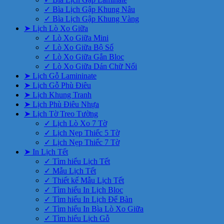
✓ Bìa Lịch Gập Khung Nâu
✓ Bìa Lịch Gập Khung Vàng
➤ Lịch Lò Xo Giữa
✓ Lò Xo Giữa Mini
✓ Lò Xo Giữa Bộ Số
✓ Lò Xo Giữa Gắn Bloc
✓ Lò Xo Giữa Dán Chữ Nổi
➤ Lịch Gỗ Lamininate
➤ Lịch Gỗ Phù Điêu
➤ Lịch Khung Tranh
➤ Lịch Phù Điêu Nhựa
➤ Lịch Tờ Treo Tường
✓ Lịch Lò Xo 7 Tờ
✓ Lịch Nẹp Thiếc 5 Tờ
✓ Lịch Nẹp Thiếc 7 Tờ
➤ In Lịch Tết
✓ Tìm hiểu Lịch Tết
✓ Mẫu Lịch Tết
✓ Thiết kế Mẫu Lịch Tết
✓ Tìm hiểu In Lịch Bloc
✓ Tìm hiểu In Lịch Để Bàn
✓ Tìm hiểu In Bìa Lò Xo Giữa
✓ Tìm hiểu Lịch Gỗ