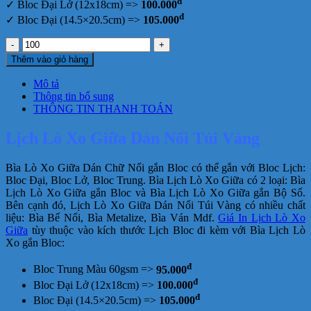
đ
✓ Bloc Đại Lở (12x18cm) =>
100.000
đ
✓ Bloc Đại (14.5×20.5cm) =>
105.000
Lịch
Lò
Thêm vào giỏ hàng
Xo
Giữa
Mô tả
Dán
Thông tin bổ sung
Nổi
THÔNG TIN THANH TOÁN
Túi
Vàng
Lịch Lò Xo Giữa Dán Nổi Túi Vàng
số
lượng
Bìa Lò Xo Giữa Dán Chữ Nổi gắn Bloc có thể gắn với Bloc Lịch:
Bloc Đại, Bloc Lở, Bloc Trung. Bìa Lịch Lò Xo Giữa có 2 loại: Bìa
Lịch Lò Xo Giữa gắn Bloc và Bìa Lịch Lò Xo Giữa gắn Bộ Số.
Bên cạnh đó, Lịch Lò Xo Giữa Dán Nổi Túi Vàng có nhiều chất
liệu: Bìa Bế Nổi, Bìa Metalize, Bìa Ván Mdf.
Giá In Lịch Lò Xo
Giữa
tùy thuộc vào kích thước Lịch Bloc đi kèm với Bìa Lịch Lò
Xo gắn Bloc:
đ
Bloc Trung Màu 60gsm =>
95.000
đ
Bloc Đại Lở (12x18cm) =>
100.000
đ
Bloc Đại (14.5×20.5cm) =>
105.000