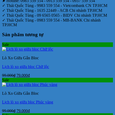
➤ Hotline: 0983 559 554 - 0913 559 554 - 0937 559 554
✓ Thái Quốc Tùng - 9983 559 554 - Vietcombank CN TP.HCM
✓ Thái Quốc Tùng - 1635 22449 - ACB Chi nhánh TP.HCM
✓ Thái Quốc Tùng - 09 6565 0565 - BIDV Chi nhánh TP.HCM
✓ Thái Quốc Tùng - 0983 559 554 - MB-BANK Chi nhánh
TP.HCM
Sản phẩm tương tự
Sale
Lò Xo Giữa Gắn Bloc
Lịch lò xo giữa bloc Chữ lộc
Giá
Giá
99.000
₫
79.000
₫
gốc
hiện
Sale
là:
tại
99.000₫.
là:
Lò Xo Giữa Gắn Bloc
79.000₫.
Lịch lò xo giữa bloc Phúc vàng
Giá
Giá
99.000
₫
79.000
₫