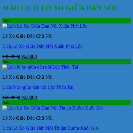
MẪU LỊCH LÒ XO GIỮA DÁN NỔI
Sale
Lò Xo Giữa Dán Chữ Nổi
Lịch Lò Xo Giữa Dán Nổi Xuân Phát Lộc
Giá
Giá
145.000
₫
96.000
₫
gốc
hiện
Sale
là:
tại
145.000₫.
là:
Lò Xo Giữa Dán Chữ Nổi
96.000₫.
Lịch lò xo giữa dán nổi Lộc Thần Tài
Giá
Giá
160.000
₫
90.000
₫
gốc
hiện
Sale
là:
tại
160.000₫.
là:
Lò Xo Giữa Dán Chữ Nổi
90.000₫.
Lịch Lò Xo Giữa Dán Nổi Thuận Buồm Xuôi Gió