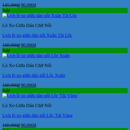
Giá
Giá
145.000
₫
96.000
₫
gốc
hiện
Sale
là:
tại
145.000₫.
là:
Lò Xo Giữa Dán Chữ Nổi
96.000₫.
Lịch lò xo giữa dán nổi Xuân Tài Lộc
Giá
Giá
160.000
₫
90.000
₫
gốc
hiện
Sale
là:
tại
160.000₫.
là:
Lò Xo Giữa Dán Chữ Nổi
90.000₫.
Lịch lò xo giữa dán nổi Lộc Xuân
Giá
Giá
160.000
₫
90.000
₫
gốc
hiện
Sale
là:
tại
160.000₫.
là:
Lò Xo Giữa Dán Chữ Nổi
90.000₫.
Lịch lò xo giữa dán nổi Lộc Túi Vàng
Giá
Giá
160.000
₫
90.000
₫