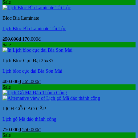
gốc
hiện
Sale
là:
tại
145.000₫.
là:
Bloc Bìa Laminate
115.000₫.
Lịch Bloc Bìa Laminate Tài Lộc
Giá
Giá
250.000
₫
170.000
₫
gốc
hiện
Sale
là:
tại
250.000₫.
là:
Lịch Bloc Cực Đại 25x35
170.000₫.
Lịch bloc cực đại Bìa Sơn Mài
Giá
Giá
400.000
₫
265.000
₫
gốc
hiện
Sale
là:
tại
400.000₫.
là:
265.000₫.
LỊCH GỖ CAO CẤP
Lịch gỗ Mã đáo thành công
Giá
Giá
750.000
₫
550.000
₫
gốc
hiện
Sale