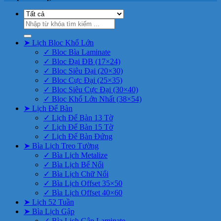
Tìm
kiếm:
➤ Lịch Bloc Khổ Lớn
✓ Bloc Bìa Laminate
✓ Bloc Đại ĐB (17×24)
✓ Bloc Siêu Đại (20×30)
✓ Bloc Cực Đại (25×35)
✓ Bloc Siêu Cực Đại (30×40)
✓ Bloc Khổ Lớn Nhất (38×54)
➤ Lịch Để Bàn
✓ Lịch Để Bàn 13 Tờ
✓ Lịch Để Bàn 15 Tờ
✓ Lịch Để Bàn Đứng
➤ Bìa Lịch Treo Tường
✓ Bìa Lịch Metalize
✓ Bìa Lịch Bế Nổi
✓ Bìa Lịch Chữ Nổi
✓ Bìa Lịch Offset 35×50
✓ Bìa Lịch Offset 40×60
➤ Lịch 52 Tuần
➤ Bìa Lịch Gập
✓ Bìa Lịch Gập Laminate