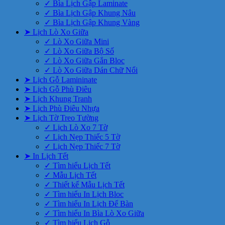
✓ Bìa Lịch Gập Laminate
✓ Bìa Lịch Gập Khung Nâu
✓ Bìa Lịch Gập Khung Vàng
➤ Lịch Lò Xo Giữa
✓ Lò Xo Giữa Mini
✓ Lò Xo Giữa Bộ Số
✓ Lò Xo Giữa Gắn Bloc
✓ Lò Xo Giữa Dán Chữ Nổi
➤ Lịch Gỗ Lamininate
➤ Lịch Gỗ Phù Điêu
➤ Lịch Khung Tranh
➤ Lịch Phù Điêu Nhựa
➤ Lịch Tờ Treo Tường
✓ Lịch Lò Xo 7 Tờ
✓ Lịch Nẹp Thiếc 5 Tờ
✓ Lịch Nẹp Thiếc 7 Tờ
➤ In Lịch Tết
✓ Tìm hiểu Lịch Tết
✓ Mẫu Lịch Tết
✓ Thiết kế Mẫu Lịch Tết
✓ Tìm hiểu In Lịch Bloc
✓ Tìm hiểu In Lịch Để Bàn
✓ Tìm hiểu In Bìa Lò Xo Giữa
✓ Tìm hiểu Lịch Gỗ