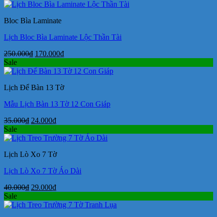
là:
tại
750.000₫.
là:
Bloc Bìa Laminate
550.000₫.
Lịch Bloc Bìa Laminate Lộc Thần Tài
Giá
Giá
250.000
₫
170.000
₫
gốc
hiện
Sale
là:
tại
250.000₫.
là:
Lịch Để Bàn 13 Tờ
170.000₫.
Mẫu Lịch Bàn 13 Tờ 12 Con Giáp
Giá
Giá
35.000
₫
24.000
₫
gốc
hiện
Sale
là:
tại
35.000₫.
là:
Lịch Lò Xo 7 Tờ
24.000₫.
Lịch Lò Xo 7 Tờ Áo Dài
Giá
Giá
40.000
₫
29.000
₫
gốc
hiện
Sale
là:
tại
40.000₫.
là: