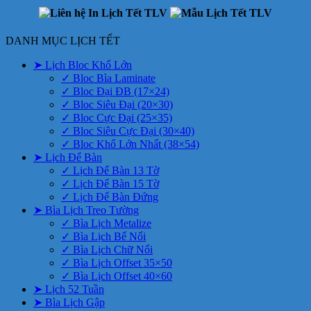
DANH MỤC LỊCH TẾT
➤ Lịch Bloc Khổ Lớn
✓ Bloc Bìa Laminate
✓ Bloc Đại ĐB (17×24)
✓ Bloc Siêu Đại (20×30)
✓ Bloc Cực Đại (25×35)
✓ Bloc Siêu Cực Đại (30×40)
✓ Bloc Khổ Lớn Nhất (38×54)
➤ Lịch Để Bàn
✓ Lịch Để Bàn 13 Tờ
✓ Lịch Để Bàn 15 Tờ
✓ Lịch Để Bàn Đứng
➤ Bìa Lịch Treo Tường
✓ Bìa Lịch Metalize
✓ Bìa Lịch Bế Nổi
✓ Bìa Lịch Chữ Nổi
✓ Bìa Lịch Offset 35×50
✓ Bìa Lịch Offset 40×60
➤ Lịch 52 Tuần
➤ Bìa Lịch Gập