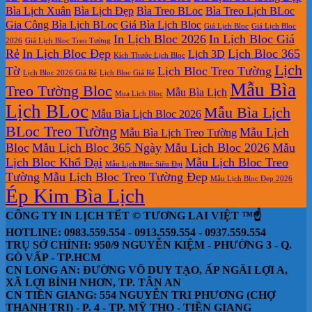
Bìa Lịch Xuân
Bìa Lịch Đẹp
Bìa Treo BLoc
Bìa Treo Lịch BLoc
Gia Công Bìa Lịch BLoc
Giá Bìa Lịch Bloc
Giá Lịch Bloc
Giá Lịch Bloc
In Lịch Bloc 2026
In Lịch Bloc Giá
2026
Giá Lịch Bloc Treo Tường
Rẻ
In Lịch Bloc Đẹp
Lịch Bloc 365
Lịch 3D
Kích Thước Lịch Bloc
Lịch
Tờ
Lịch Bloc Treo Tường
Lịch Bloc 2026 Giá Rẻ
Lịch Bloc Giá Rẻ
Mẫu Bìa
Treo Tường Bloc
Mẫu Bìa Lịch
Mua Lich Bloc
Lịch BLoc
Mẫu Bìa Lịch
Mẫu Bìa Lịch Bloc 2026
BLoc Treo Tường
Mẫu Lịch
Mẫu Bìa Lịch Treo Tường
Bloc
Mẫu Lịch Bloc 365 Ngày
Mẫu Lịch Bloc 2026
Mẫu
Lịch Bloc Khổ Đại
Mẫu Lịch Bloc Treo
Mẫu Lịch Bloc Siêu Đại
Tường
Mẫu Lịch Bloc Treo Tường Đẹp
Mẫu Lịch Bloc Đẹp 2026
Ép Kim Bìa Lịch
CÔNG TY IN LỊCH TẾT © TƯƠNG LAI VIỆT ™☝️
HOTLINE: 0983.559.554 - 0913.559.554 - 0937.559.554
TRỤ SỞ CHÍNH: 950/9 NGUYỄN KIỆM - PHƯỜNG 3 - Q.
GÒ VẤP - TP.HCM
CN LONG AN: ĐƯỜNG VÕ DUY TẠO, ẤP NGÃI LỢI A,
XÃ LỢI BÌNH NHƠN, TP. TÂN AN
CN TIỀN GIANG: 554 NGUYỄN TRI PHƯƠNG (CHỢ
THẠNH TRỊ) - P. 4 - TP. MỸ THO - TIỀN GIANG