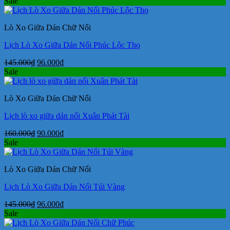
gốc
hiện
Sale
là:
tại
160.000₫.
là:
Lò Xo Giữa Dán Chữ Nổi
90.000₫.
Lịch Lò Xo Giữa Dán Nổi Phúc Lộc Thọ
Giá
Giá
145.000
₫
96.000
₫
gốc
hiện
Sale
là:
tại
145.000₫.
là:
Lò Xo Giữa Dán Chữ Nổi
96.000₫.
Lịch lò xo giữa dán nổi Xuân Phát Tài
Giá
Giá
160.000
₫
90.000
₫
gốc
hiện
Sale
là:
tại
160.000₫.
là:
Lò Xo Giữa Dán Chữ Nổi
90.000₫.
Lịch Lò Xo Giữa Dán Nổi Túi Vàng
Giá
Giá
145.000
₫
96.000
₫
gốc
hiện
Sale
là:
tại