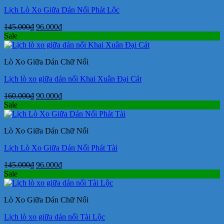
Lịch Lò Xo Giữa Dán Nổi Phát Lộc
Giá
Giá
145.000
₫
96.000
₫
gốc
hiện
Sale
là:
tại
145.000₫.
là:
Lò Xo Giữa Dán Chữ Nổi
96.000₫.
Lịch lò xo giữa dán nổi Khai Xuân Đại Cát
Giá
Giá
160.000
₫
90.000
₫
gốc
hiện
Sale
là:
tại
160.000₫.
là:
Lò Xo Giữa Dán Chữ Nổi
90.000₫.
Lịch Lò Xo Giữa Dán Nổi Phát Tài
Giá
Giá
145.000
₫
96.000
₫
gốc
hiện
Sale
là:
tại
145.000₫.
là:
Lò Xo Giữa Dán Chữ Nổi
96.000₫.
Lịch lò xo giữa dán nổi Tài Lộc