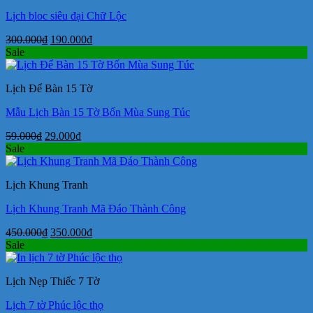
Lịch bloc siêu đại Chữ Lộc
Giá
Giá
300.000
₫
190.000
₫
gốc
hiện
Sale
là:
tại
300.000₫.
là:
Lịch Để Bàn 15 Tờ
190.000₫.
Mẫu Lịch Bàn 15 Tờ Bốn Mùa Sung Túc
Giá
Giá
59.000
₫
29.000
₫
gốc
hiện
Sale
là:
tại
59.000₫.
là:
Lịch Khung Tranh
29.000₫.
Lịch Khung Tranh Mã Đáo Thành Công
Giá
Giá
450.000
₫
350.000
₫
gốc
hiện
Sale
là:
tại
450.000₫.
là:
Lịch Nẹp Thiếc 7 Tờ
350.000₫.
Lịch 7 tờ Phúc lộc thọ