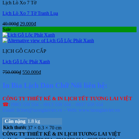
Lịch Lò Xo 7 Tờ
29.000₫.
Lịch Lò Xo 7 Tờ Tranh Lụa
Giá
Giá
40.000
₫
29.000
₫
gốc
hiện
Sale
là:
tại
40.000₫.
là:
29.000₫.
LỊCH GỖ CAO CẤP
Lịch Gỗ Lộc Phát Xanh
Giá
Giá
750.000
₫
550.000
₫
gốc
hiện
là:
tại
In Bìa Lịch Dán Chữ Nổi liên hệ:
750.000₫.
là:
550.000₫.
CÔNG TY THIẾT KẾ & IN LỊCH TẾT TƯƠNG LAI VIỆT
☎:
0983 559 554 – 0913 559 554 – 0937 559 554
Email: lichtet@tuonglaiviet.vn – Web: www.tuonglaiviet.vn
Cân nặng
1.8 kg
Kích thước
37 × 0.3 × 70 cm
CÔNG TY THIẾT KẾ & IN LỊCH TƯƠNG LAI VIỆT