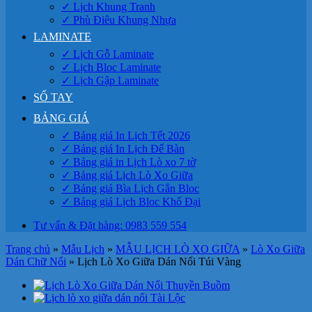
✓ Lịch Khung Tranh
✓ Phù Điêu Khung Nhựa
LAMINATE
✓ Lịch Gỗ Laminate
✓ Lịch Bloc Laminate
✓ Lịch Gập Laminate
SỔ TAY
BẢNG GIÁ
✓ Bảng giá In Lịch Tết 2026
✓ Bảng giá In Lịch Để Bàn
✓ Bảng giá in Lịch Lò xo 7 tờ
✓ Bảng giá Lịch Lò Xo Giữa
✓ Bảng giá Bìa Lịch Gắn Bloc
✓ Bảng giá Lịch Bloc Khổ Đại
Tư vấn & Đặt hàng: 0983 559 554
Trang chủ
»
Mẫu Lịch
»
MẪU LỊCH LÒ XO GIỮA
»
Lò Xo Giữa
Dán Chữ Nổi
»
Lịch Lò Xo Giữa Dán Nổi Túi Vàng