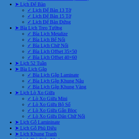
➤ Lịch Để Bàn
✓ Lịch Để Bàn 13 Tờ
✓ Lịch Để Bàn 15 Tờ
✓ Lịch Để Bàn Đứng
➤ Bìa Lịch Treo Tường
✓ Bìa Lịch Metalize
✓ Bìa Lịch Bế Nổi
✓ Bìa Lịch Chữ Nổi
✓ Bìa Lịch Offset 35×50
✓ Bìa Lịch Offset 40×60
➤ Lịch 52 Tuần
➤ Bìa Lịch Gập
✓ Bìa Lịch Gập Laminate
✓ Bìa Lịch Gập Khung Nâu
✓ Bìa Lịch Gập Khung Vàng
➤ Lịch Lò Xo Giữa
✓ Lò Xo Giữa Mini
✓ Lò Xo Giữa Bộ Số
✓ Lò Xo Giữa Gắn Bloc
✓ Lò Xo Giữa Dán Chữ Nổi
➤ Lịch Gỗ Lamininate
➤ Lịch Gỗ Phù Điêu
➤ Lịch Khung Tranh