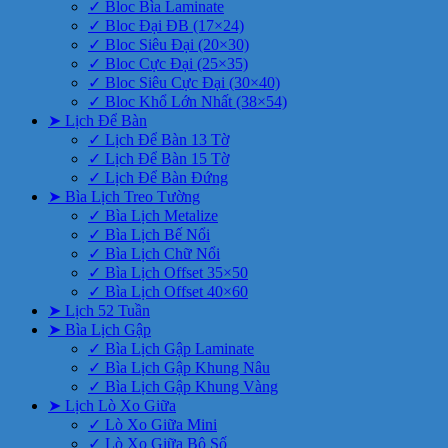
✓ Bloc Bìa Laminate
✓ Bloc Đại ĐB (17×24)
✓ Bloc Siêu Đại (20×30)
✓ Bloc Cực Đại (25×35)
✓ Bloc Siêu Cực Đại (30×40)
✓ Bloc Khổ Lớn Nhất (38×54)
➤ Lịch Để Bàn
✓ Lịch Để Bàn 13 Tờ
✓ Lịch Để Bàn 15 Tờ
✓ Lịch Để Bàn Đứng
➤ Bìa Lịch Treo Tường
✓ Bìa Lịch Metalize
✓ Bìa Lịch Bế Nổi
✓ Bìa Lịch Chữ Nổi
✓ Bìa Lịch Offset 35×50
✓ Bìa Lịch Offset 40×60
➤ Lịch 52 Tuần
➤ Bìa Lịch Gập
✓ Bìa Lịch Gập Laminate
✓ Bìa Lịch Gập Khung Nâu
✓ Bìa Lịch Gập Khung Vàng
➤ Lịch Lò Xo Giữa
✓ Lò Xo Giữa Mini
✓ Lò Xo Giữa Bộ Số