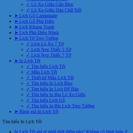
✓ Lò Xo Giữa Gắn Bloc
✓ Lò Xo Giữa Dán Chữ Nổi
➤ Lịch Gỗ Lamininate
➤ Lịch Gỗ Phù Điêu
➤ Lịch Khung Tranh
➤ Lịch Phù Điêu Nhựa
➤ Lịch Tờ Treo Tường
✓ Lịch Lò Xo 7 Tờ
✓ Lịch Nẹp Thiếc 5 Tờ
✓ Lịch Nẹp Thiếc 7 Tờ
➤ In Lịch Tết
✓ Tìm hiểu Lịch Tết
✓ Mẫu Lịch Tết
✓ Thiết kế Mẫu Lịch Tết
✓ Tìm hiểu In Lịch Bloc
✓ Tìm hiểu In Lịch Để Bàn
✓ Tìm hiểu In Bìa Lò Xo Giữa
✓ Tìm hiểu Lịch Gỗ
✓ Tìm hiểu In Bìa Lịch Treo Tường
➤ Bảng giá In Lịch Tết
Tìm hiểu In Lịch Tết
In Lịch Tết giá rẻ nhất thời điểm nào?
Không có bình luận
ở