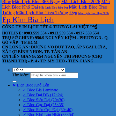
Bloc
Mẫu Lịch Bloc 365 Ngày
Mẫu Lịch Bloc 2026
Mẫu
Lịch Bloc Khổ Đại
Mẫu Lịch Bloc Treo
Mẫu Lịch Bloc Siêu Đại
Tường
Mẫu Lịch Bloc Treo Tường Đẹp
Mẫu Lịch Bloc Đẹp 2026
Ép Kim Bìa Lịch
CÔNG TY IN LỊCH TẾT © TƯƠNG LAI VIỆT ™☝️
HOTLINE: 0983.559.554 - 0913.559.554 - 0937.559.554
TRỤ SỞ CHÍNH: 950/9 NGUYỄN KIỆM - PHƯỜNG 3 - Q.
GÒ VẤP - TP.HCM
CN LONG AN: ĐƯỜNG VÕ DUY TẠO, ẤP NGÃI LỢI A,
XÃ LỢI BÌNH NHƠN, TP. TÂN AN
CN TIỀN GIANG: 554 NGUYỄN TRI PHƯƠNG (CHỢ
THẠNH TRỊ) - P. 4 - TP. MỸ THO - TIỀN GIANG
Tìm kiếm:
➤ Lịch Bloc Khổ Lớn
✓ Bloc Bìa Laminate
✓ Bloc Đại ĐB (17×24)
✓ Bloc Siêu Đại (20×30)
✓ Bloc Cực Đại (25×35)
✓ Bloc Siêu Cực Đại (30×40)
✓ Bloc Khổ Lớn Nhất (38×54)