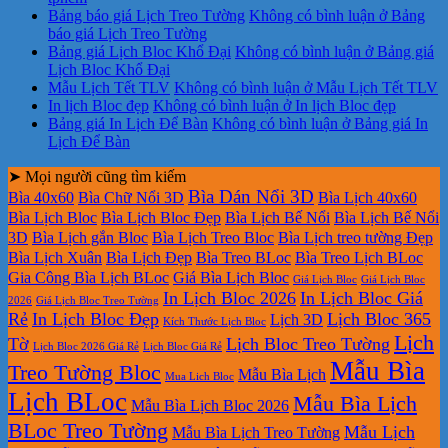
Bảng báo giá Lịch Treo Tường
Không có bình luận
ở Bảng
báo giá Lịch Treo Tường
Bảng giá Lịch Bloc Khổ Đại
Không có bình luận
ở Bảng giá
Lịch Bloc Khổ Đại
Mẫu Lịch Tết TLV
Không có bình luận
ở Mẫu Lịch Tết TLV
In lịch Bloc đẹp
Không có bình luận
ở In lịch Bloc đẹp
Bảng giá In Lịch Để Bàn
Không có bình luận
ở Bảng giá In
Lịch Để Bàn
➤ Mọi người cũng tìm kiếm
Bìa Dán Nổi 3D
Bìa 40x60
Bìa Chữ Nổi 3D
Bìa Lịch 40x60
Bìa Lịch Bloc
Bìa Lịch Bloc Đẹp
Bìa Lịch Bế Nổi
Bìa Lịch Bế Nổi
3D
Bìa Lịch gắn Bloc
Bìa Lịch Treo Bloc
Bìa Lịch treo tường Đẹp
Bìa Lịch Xuân
Bìa Lịch Đẹp
Bìa Treo BLoc
Bìa Treo Lịch BLoc
Gia Công Bìa Lịch BLoc
Giá Bìa Lịch Bloc
Giá Lịch Bloc
Giá Lịch Bloc
In Lịch Bloc 2026
In Lịch Bloc Giá
2026
Giá Lịch Bloc Treo Tường
Rẻ
In Lịch Bloc Đẹp
Lịch Bloc 365
Lịch 3D
Kích Thước Lịch Bloc
Lịch
Tờ
Lịch Bloc Treo Tường
Lịch Bloc 2026 Giá Rẻ
Lịch Bloc Giá Rẻ
Mẫu Bìa
Treo Tường Bloc
Mẫu Bìa Lịch
Mua Lich Bloc
Lịch BLoc
Mẫu Bìa Lịch
Mẫu Bìa Lịch Bloc 2026
BLoc Treo Tường
Mẫu Lịch
Mẫu Bìa Lịch Treo Tường