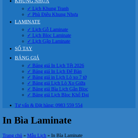
KHUNG NHỰA
✓ Lịch Khung Tranh
✓ Phù Điêu Khung Nhựa
LAMINATE
✓ Lịch Gỗ Laminate
✓ Lịch Bloc Laminate
✓ Lịch Gập Laminate
SỔ TAY
BẢNG GIÁ
✓ Bảng giá In Lịch Tết 2026
✓ Bảng giá In Lịch Để Bàn
✓ Bảng giá in Lịch Lò xo 7 tờ
✓ Bảng giá Lịch Lò Xo Giữa
✓ Bảng giá Bìa Lịch Gắn Bloc
✓ Bảng giá Lịch Bloc Khổ Đại
Tư vấn & Đặt hàng: 0983 559 554
In Bìa Laminate
Trang chủ
»
Mẫu Lịch
»
In Bìa Laminate