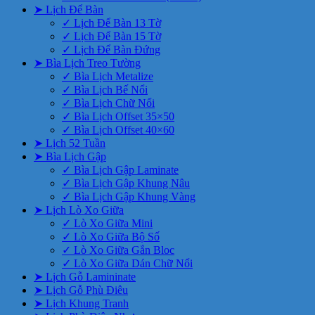
➤ Lịch Để Bàn
✓ Lịch Để Bàn 13 Tờ
✓ Lịch Để Bàn 15 Tờ
✓ Lịch Để Bàn Đứng
➤ Bìa Lịch Treo Tường
✓ Bìa Lịch Metalize
✓ Bìa Lịch Bế Nổi
✓ Bìa Lịch Chữ Nổi
✓ Bìa Lịch Offset 35×50
✓ Bìa Lịch Offset 40×60
➤ Lịch 52 Tuần
➤ Bìa Lịch Gập
✓ Bìa Lịch Gập Laminate
✓ Bìa Lịch Gập Khung Nâu
✓ Bìa Lịch Gập Khung Vàng
➤ Lịch Lò Xo Giữa
✓ Lò Xo Giữa Mini
✓ Lò Xo Giữa Bộ Số
✓ Lò Xo Giữa Gắn Bloc
✓ Lò Xo Giữa Dán Chữ Nổi
➤ Lịch Gỗ Lamininate
➤ Lịch Gỗ Phù Điêu
➤ Lịch Khung Tranh