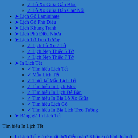
✓ Lò Xo Giữa Gắn Bloc
✓ Lò Xo Giữa Dán Chữ Nổi
➤ Lịch Gỗ Lamininate
➤ Lịch Gỗ Phù Điêu
➤ Lịch Khung Tranh
➤ Lịch Phù Điêu Nhựa
➤ Lịch Tờ Treo Tường
✓ Lịch Lò Xo 7 Tờ
✓ Lịch Nẹp Thiếc 5 Tờ
✓ Lịch Nẹp Thiếc 7 Tờ
➤ In Lịch Tết
✓ Tìm hiểu Lịch Tết
✓ Mẫu Lịch Tết
✓ Thiết kế Mẫu Lịch Tết
✓ Tìm hiểu In Lịch Bloc
✓ Tìm hiểu In Lịch Để Bàn
✓ Tìm hiểu In Bìa Lò Xo Giữa
✓ Tìm hiểu Lịch Gỗ
✓ Tìm hiểu In Bìa Lịch Treo Tường
➤ Bảng giá In Lịch Tết
Tìm hiểu In Lịch Tết
In Lịch Tết giá rẻ nhất thời điểm nào?
Không có bình luận
ở