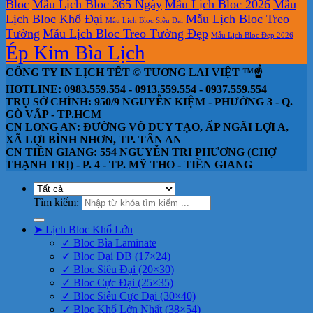
Bloc
Mẫu Lịch Bloc 365 Ngày
Mẫu Lịch Bloc 2026
Mẫu
Lịch Bloc Khổ Đại
Mẫu Lịch Bloc Treo
Mẫu Lịch Bloc Siêu Đại
Tường
Mẫu Lịch Bloc Treo Tường Đẹp
Mẫu Lịch Bloc Đẹp 2026
Ép Kim Bìa Lịch
CÔNG TY IN LỊCH TẾT © TƯƠNG LAI VIỆT ™☝️
HOTLINE: 0983.559.554 - 0913.559.554 - 0937.559.554
TRỤ SỞ CHÍNH: 950/9 NGUYỄN KIỆM - PHƯỜNG 3 - Q.
GÒ VẤP - TP.HCM
CN LONG AN: ĐƯỜNG VÕ DUY TẠO, ẤP NGÃI LỢI A,
XÃ LỢI BÌNH NHƠN, TP. TÂN AN
CN TIỀN GIANG: 554 NGUYỄN TRI PHƯƠNG (CHỢ
THẠNH TRỊ) - P. 4 - TP. MỸ THO - TIỀN GIANG
Tìm kiếm:
➤ Lịch Bloc Khổ Lớn
✓ Bloc Bìa Laminate
✓ Bloc Đại ĐB (17×24)
✓ Bloc Siêu Đại (20×30)
✓ Bloc Cực Đại (25×35)
✓ Bloc Siêu Cực Đại (30×40)
✓ Bloc Khổ Lớn Nhất (38×54)