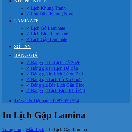
KHUNG NHỰA
✓ Lịch Khung Tranh
✓ Phù Điêu Khung Nhựa
LAMINATE
✓ Lịch Gỗ Laminate
✓ Lịch Bloc Laminate
✓ Lịch Gập Laminate
SỔ TAY
BẢNG GIÁ
✓ Bảng giá In Lịch Tết 2026
✓ Bảng giá In Lịch Để Bàn
✓ Bảng giá in Lịch Lò xo 7 tờ
✓ Bảng giá Lịch Lò Xo Giữa
✓ Bảng giá Bìa Lịch Gắn Bloc
✓ Bảng giá Lịch Bloc Khổ Đại
Tư vấn & Đặt hàng: 0983 559 554
In Lịch Gập Lamina
Trang chủ
»
Mẫu Lịch
»
In Lịch Gập Lamina