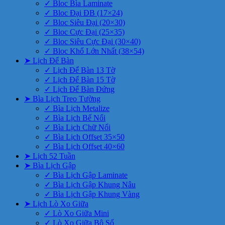
✓ Bloc Bìa Laminate
✓ Bloc Đại ĐB (17×24)
✓ Bloc Siêu Đại (20×30)
✓ Bloc Cực Đại (25×35)
✓ Bloc Siêu Cực Đại (30×40)
✓ Bloc Khổ Lớn Nhất (38×54)
➤ Lịch Để Bàn
✓ Lịch Để Bàn 13 Tờ
✓ Lịch Để Bàn 15 Tờ
✓ Lịch Để Bàn Đứng
➤ Bìa Lịch Treo Tường
✓ Bìa Lịch Metalize
✓ Bìa Lịch Bế Nổi
✓ Bìa Lịch Chữ Nổi
✓ Bìa Lịch Offset 35×50
✓ Bìa Lịch Offset 40×60
➤ Lịch 52 Tuần
➤ Bìa Lịch Gập
✓ Bìa Lịch Gập Laminate
✓ Bìa Lịch Gập Khung Nâu
✓ Bìa Lịch Gập Khung Vàng
➤ Lịch Lò Xo Giữa
✓ Lò Xo Giữa Mini
✓ Lò Xo Giữa Bộ Số