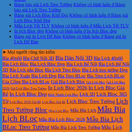
Bảng báo giá Lịch Treo Tường
Không có bình luận
ở Bảng
báo giá Lịch Treo Tường
Bảng giá Lịch Bloc Khổ Đại
Không có bình luận
ở Bảng giá
Lịch Bloc Khổ Đại
Mẫu Lịch Tết TLV
Không có bình luận
ở Mẫu Lịch Tết TLV
In lịch Bloc đẹp
Không có bình luận
ở In lịch Bloc đẹp
Bảng giá In Lịch Để Bàn
Không có bình luận
ở Bảng giá In
Lịch Để Bàn
➤ Mọi người cũng tìm kiếm
Bìa Dán Nổi 3D
Bìa 40x60
Bìa Chữ Nổi 3D
Bìa Lịch 40x60
Bìa Lịch Bloc
Bìa Lịch Bloc Đẹp
Bìa Lịch Bế Nổi
Bìa Lịch Bế Nổi
3D
Bìa Lịch gắn Bloc
Bìa Lịch Treo Bloc
Bìa Lịch treo tường Đẹp
Bìa Lịch Xuân
Bìa Lịch Đẹp
Bìa Treo BLoc
Bìa Treo Lịch BLoc
Gia Công Bìa Lịch BLoc
Giá Bìa Lịch Bloc
Giá Lịch Bloc
Giá Lịch Bloc
In Lịch Bloc 2026
In Lịch Bloc Giá
2026
Giá Lịch Bloc Treo Tường
Rẻ
In Lịch Bloc Đẹp
Lịch Bloc 365
Lịch 3D
Kích Thước Lịch Bloc
Lịch
Tờ
Lịch Bloc Treo Tường
Lịch Bloc 2026 Giá Rẻ
Lịch Bloc Giá Rẻ
Mẫu Bìa
Treo Tường Bloc
Mẫu Bìa Lịch
Mua Lich Bloc
Lịch BLoc
Mẫu Bìa Lịch
Mẫu Bìa Lịch Bloc 2026
BLoc Treo Tường
Mẫu Lịch
Mẫu Bìa Lịch Treo Tường