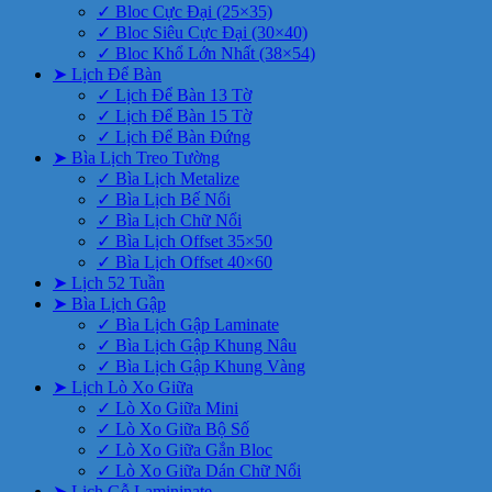
✓ Bloc Cực Đại (25×35)
✓ Bloc Siêu Cực Đại (30×40)
✓ Bloc Khổ Lớn Nhất (38×54)
➤ Lịch Để Bàn
✓ Lịch Để Bàn 13 Tờ
✓ Lịch Để Bàn 15 Tờ
✓ Lịch Để Bàn Đứng
➤ Bìa Lịch Treo Tường
✓ Bìa Lịch Metalize
✓ Bìa Lịch Bế Nổi
✓ Bìa Lịch Chữ Nổi
✓ Bìa Lịch Offset 35×50
✓ Bìa Lịch Offset 40×60
➤ Lịch 52 Tuần
➤ Bìa Lịch Gập
✓ Bìa Lịch Gập Laminate
✓ Bìa Lịch Gập Khung Nâu
✓ Bìa Lịch Gập Khung Vàng
➤ Lịch Lò Xo Giữa
✓ Lò Xo Giữa Mini
✓ Lò Xo Giữa Bộ Số
✓ Lò Xo Giữa Gắn Bloc
✓ Lò Xo Giữa Dán Chữ Nổi
➤ Lịch Gỗ Lamininate