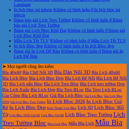
Laminate
In lịch bloc tại tphcm
Không có bình luận
ở In lịch bloc tại
tphcm
Bảng báo giá Lịch Treo Tường
Không có bình luận
ở Bảng
báo giá Lịch Treo Tường
Bảng giá Lịch Bloc Khổ Đại
Không có bình luận
ở Bảng giá
Lịch Bloc Khổ Đại
Mẫu Lịch Tết TLV
Không có bình luận
ở Mẫu Lịch Tết TLV
In lịch Bloc đẹp
Không có bình luận
ở In lịch Bloc đẹp
Bảng giá In Lịch Để Bàn
Không có bình luận
ở Bảng giá In
Lịch Để Bàn
➤ Mọi người cũng tìm kiếm
Bìa Dán Nổi 3D
Bìa 40x60
Bìa Chữ Nổi 3D
Bìa Lịch 40x60
Bìa Lịch Bloc
Bìa Lịch Bloc Đẹp
Bìa Lịch Bế Nổi
Bìa Lịch Bế Nổi
3D
Bìa Lịch gắn Bloc
Bìa Lịch Treo Bloc
Bìa Lịch treo tường Đẹp
Bìa Lịch Xuân
Bìa Lịch Đẹp
Bìa Treo BLoc
Bìa Treo Lịch BLoc
Gia Công Bìa Lịch BLoc
Giá Bìa Lịch Bloc
Giá Lịch Bloc
Giá Lịch Bloc
In Lịch Bloc 2026
In Lịch Bloc Giá
2026
Giá Lịch Bloc Treo Tường
Rẻ
In Lịch Bloc Đẹp
Lịch Bloc 365
Lịch 3D
Kích Thước Lịch Bloc
Lịch
Tờ
Lịch Bloc Treo Tường
Lịch Bloc 2026 Giá Rẻ
Lịch Bloc Giá Rẻ
Mẫu Bìa
Treo Tường Bloc
Mẫu Bìa Lịch
Mua Lich Bloc