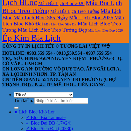
Lịch BLoc
Mẫu Bìa Lịch
Mẫu Bìa Lịch Bloc 2026
BLoc Treo Tường
Mẫu Lịch
Mẫu Bìa Lịch Treo Tường
Bloc
Mẫu Lịch Bloc 365 Ngày
Mẫu Lịch Bloc 2026
Mẫu
Lịch Bloc Khổ Đại
Mẫu Lịch Bloc Treo
Mẫu Lịch Bloc Siêu Đại
Tường
Mẫu Lịch Bloc Treo Tường Đẹp
Mẫu Lịch Bloc Đẹp 2026
Ép Kim Bìa Lịch
CÔNG TY IN LỊCH TẾT © TƯƠNG LAI VIỆT ™☝️
HOTLINE: 0983.559.554 - 0913.559.554 - 0937.559.554
TRỤ SỞ CHÍNH: 950/9 NGUYỄN KIỆM - PHƯỜNG 3 - Q.
GÒ VẤP - TP.HCM
CN LONG AN: ĐƯỜNG VÕ DUY TẠO, ẤP NGÃI LỢI A,
XÃ LỢI BÌNH NHƠN, TP. TÂN AN
CN TIỀN GIANG: 554 NGUYỄN TRI PHƯƠNG (CHỢ
THẠNH TRỊ) - P. 4 - TP. MỸ THO - TIỀN GIANG
Tìm kiếm:
➤ Lịch Bloc Khổ Lớn
✓ Bloc Bìa Laminate
✓ Bloc Đại ĐB (17×24)
✓ Bloc Siêu Đại (20×30)