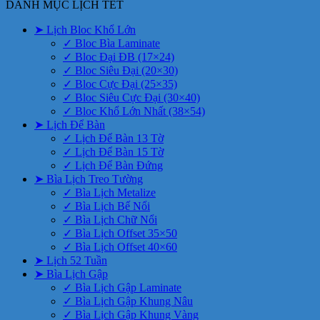
DANH MỤC LỊCH TẾT
➤ Lịch Bloc Khổ Lớn
✓ Bloc Bìa Laminate
✓ Bloc Đại ĐB (17×24)
✓ Bloc Siêu Đại (20×30)
✓ Bloc Cực Đại (25×35)
✓ Bloc Siêu Cực Đại (30×40)
✓ Bloc Khổ Lớn Nhất (38×54)
➤ Lịch Để Bàn
✓ Lịch Để Bàn 13 Tờ
✓ Lịch Để Bàn 15 Tờ
✓ Lịch Để Bàn Đứng
➤ Bìa Lịch Treo Tường
✓ Bìa Lịch Metalize
✓ Bìa Lịch Bế Nổi
✓ Bìa Lịch Chữ Nổi
✓ Bìa Lịch Offset 35×50
✓ Bìa Lịch Offset 40×60
➤ Lịch 52 Tuần
➤ Bìa Lịch Gập
✓ Bìa Lịch Gập Laminate
✓ Bìa Lịch Gập Khung Nâu
✓ Bìa Lịch Gập Khung Vàng