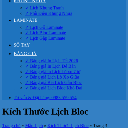
KHUNG NHỰA
✓ Lịch Khung Tranh
✓ Phù Điêu Khung Nhựa
LAMINATE
✓ Lịch Gỗ Laminate
✓ Lịch Bloc Laminate
✓ Lịch Gập Laminate
SỔ TAY
BẢNG GIÁ
✓ Bảng giá In Lịch Tết 2026
✓ Bảng giá In Lịch Để Bàn
✓ Bảng giá in Lịch Lò xo 7 tờ
✓ Bảng giá Lịch Lò Xo Giữa
✓ Bảng giá Bìa Lịch Gắn Bloc
✓ Bảng giá Lịch Bloc Khổ Đại
Tư vấn & Đặt hàng: 0983 559 554
Kích Thước Lịch Bloc
Trang chủ
»
Mẫu Lịch
»
Kích Thước Lịch Bloc
»
Trang 3