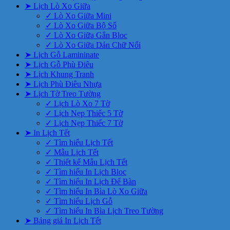
➤ Lịch Lò Xo Giữa
✓ Lò Xo Giữa Mini
✓ Lò Xo Giữa Bộ Số
✓ Lò Xo Giữa Gắn Bloc
✓ Lò Xo Giữa Dán Chữ Nổi
➤ Lịch Gỗ Lamininate
➤ Lịch Gỗ Phù Điêu
➤ Lịch Khung Tranh
➤ Lịch Phù Điêu Nhựa
➤ Lịch Tờ Treo Tường
✓ Lịch Lò Xo 7 Tờ
✓ Lịch Nẹp Thiếc 5 Tờ
✓ Lịch Nẹp Thiếc 7 Tờ
➤ In Lịch Tết
✓ Tìm hiểu Lịch Tết
✓ Mẫu Lịch Tết
✓ Thiết kế Mẫu Lịch Tết
✓ Tìm hiểu In Lịch Bloc
✓ Tìm hiểu In Lịch Để Bàn
✓ Tìm hiểu In Bìa Lò Xo Giữa
✓ Tìm hiểu Lịch Gỗ
✓ Tìm hiểu In Bìa Lịch Treo Tường
➤ Bảng giá In Lịch Tết