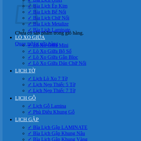
✓ Bìa Lịch Ép Kim
✓ Bìa Lịch Bế Nổi
✓ Bìa Lịch Chữ Nổi
✓ Bìa Lịch Metalize
✓ Bìa Lịch Laminate
Chưa có sản phẩm trong giỏ hàng.
LÒ XO GIỮA
Quay trở lại cửa hàng
✓ Lò Xo Giữa Mini
✓ Lò Xo Giữa Bộ Số
✓ Lò Xo Giữa Gắn Bloc
✓ Lò Xo Giữa Dán Chữ Nổi
LỊCH TỜ
✓ Lịch Lò Xo 7 Tờ
✓ Lịch Nẹp Thiếc 5 Tờ
✓ Lịch Nẹp Thiếc 7 Tờ
LỊCH GỖ
✓ Lịch Gỗ Lamina
✓ Phù Điêu Khung Gỗ
LỊCH GẬP
✓ Bìa Lịch Gập LAMINATE
✓ Bìa Lịch Gập Khung Nâu
✓ Bìa Lịch Gập Khung Vàng