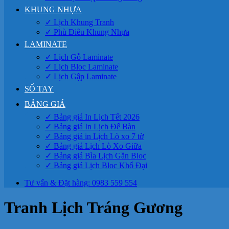
KHUNG NHỰA
✓ Lịch Khung Tranh
✓ Phù Điêu Khung Nhựa
LAMINATE
✓ Lịch Gỗ Laminate
✓ Lịch Bloc Laminate
✓ Lịch Gập Laminate
SỔ TAY
BẢNG GIÁ
✓ Bảng giá In Lịch Tết 2026
✓ Bảng giá In Lịch Để Bàn
✓ Bảng giá in Lịch Lò xo 7 tờ
✓ Bảng giá Lịch Lò Xo Giữa
✓ Bảng giá Bìa Lịch Gắn Bloc
✓ Bảng giá Lịch Bloc Khổ Đại
Tư vấn & Đặt hàng: 0983 559 554
Tranh Lịch Tráng Gương