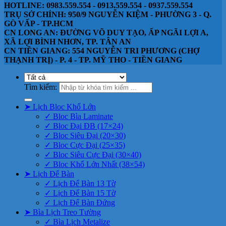
HOTLINE: 0983.559.554 - 0913.559.554 - 0937.559.554
TRỤ SỞ CHÍNH: 950/9 NGUYỄN KIỆM - PHƯỜNG 3 - Q.
GÒ VẤP - TP.HCM
CN LONG AN: ĐƯỜNG VÕ DUY TẠO, ẤP NGÃI LỢI A,
XÃ LỢI BÌNH NHƠN, TP. TÂN AN
CN TIỀN GIANG: 554 NGUYỄN TRI PHƯƠNG (CHỢ
THẠNH TRỊ) - P. 4 - TP. MỸ THO - TIỀN GIANG
Tìm kiếm:
➤ Lịch Bloc Khổ Lớn
✓ Bloc Bìa Laminate
✓ Bloc Đại ĐB (17×24)
✓ Bloc Siêu Đại (20×30)
✓ Bloc Cực Đại (25×35)
✓ Bloc Siêu Cực Đại (30×40)
✓ Bloc Khổ Lớn Nhất (38×54)
➤ Lịch Để Bàn
✓ Lịch Để Bàn 13 Tờ
✓ Lịch Để Bàn 15 Tờ
✓ Lịch Để Bàn Đứng
➤ Bìa Lịch Treo Tường
✓ Bìa Lịch Metalize