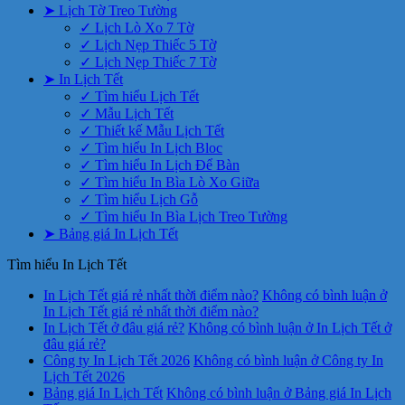
➤ Lịch Tờ Treo Tường
✓ Lịch Lò Xo 7 Tờ
✓ Lịch Nẹp Thiếc 5 Tờ
✓ Lịch Nẹp Thiếc 7 Tờ
➤ In Lịch Tết
✓ Tìm hiểu Lịch Tết
✓ Mẫu Lịch Tết
✓ Thiết kế Mẫu Lịch Tết
✓ Tìm hiểu In Lịch Bloc
✓ Tìm hiểu In Lịch Để Bàn
✓ Tìm hiểu In Bìa Lò Xo Giữa
✓ Tìm hiểu Lịch Gỗ
✓ Tìm hiểu In Bìa Lịch Treo Tường
➤ Bảng giá In Lịch Tết
Tìm hiểu In Lịch Tết
In Lịch Tết giá rẻ nhất thời điểm nào?
Không có bình luận
ở
In Lịch Tết giá rẻ nhất thời điểm nào?
In Lịch Tết ở đâu giá rẻ?
Không có bình luận
ở In Lịch Tết ở
đâu giá rẻ?
Công ty In Lịch Tết 2026
Không có bình luận
ở Công ty In
Lịch Tết 2026
Bảng giá In Lịch Tết
Không có bình luận
ở Bảng giá In Lịch