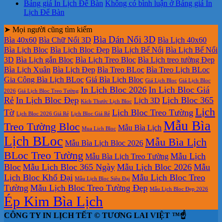
Bảng giá In Lịch Để Bàn
Không có bình luận
ở Bảng giá In
Lịch Để Bàn
➤ Mọi người cũng tìm kiếm
Bìa Dán Nổi 3D
Bìa 40x60
Bìa Chữ Nổi 3D
Bìa Lịch 40x60
Bìa Lịch Bloc
Bìa Lịch Bloc Đẹp
Bìa Lịch Bế Nổi
Bìa Lịch Bế Nổi
3D
Bìa Lịch gắn Bloc
Bìa Lịch Treo Bloc
Bìa Lịch treo tường Đẹp
Bìa Lịch Xuân
Bìa Lịch Đẹp
Bìa Treo BLoc
Bìa Treo Lịch BLoc
Gia Công Bìa Lịch BLoc
Giá Bìa Lịch Bloc
Giá Lịch Bloc
Giá Lịch Bloc
In Lịch Bloc 2026
In Lịch Bloc Giá
2026
Giá Lịch Bloc Treo Tường
Rẻ
In Lịch Bloc Đẹp
Lịch Bloc 365
Lịch 3D
Kích Thước Lịch Bloc
Lịch
Tờ
Lịch Bloc Treo Tường
Lịch Bloc 2026 Giá Rẻ
Lịch Bloc Giá Rẻ
Mẫu Bìa
Treo Tường Bloc
Mẫu Bìa Lịch
Mua Lich Bloc
Lịch BLoc
Mẫu Bìa Lịch
Mẫu Bìa Lịch Bloc 2026
BLoc Treo Tường
Mẫu Lịch
Mẫu Bìa Lịch Treo Tường
Bloc
Mẫu Lịch Bloc 365 Ngày
Mẫu Lịch Bloc 2026
Mẫu
Lịch Bloc Khổ Đại
Mẫu Lịch Bloc Treo
Mẫu Lịch Bloc Siêu Đại
Tường
Mẫu Lịch Bloc Treo Tường Đẹp
Mẫu Lịch Bloc Đẹp 2026
Ép Kim Bìa Lịch
CÔNG TY IN LỊCH TẾT © TƯƠNG LAI VIỆT ™☝️