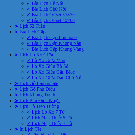
✓ Bìa Lịch Bế Nổi
✓ Bìa Lịch Chữ Nổi
✓ Bìa Lịch Offset 35×50
✓ Bìa Lịch Offset 40×60
➤ Lịch 52 Tuần
➤ Bìa Lịch Gập
✓ Bìa Lịch Gập Laminate
✓ Bìa Lịch Gập Khung Nâu
✓ Bìa Lịch Gập Khung Vàng
➤ Lịch Lò Xo Giữa
✓ Lò Xo Giữa Mini
✓ Lò Xo Giữa Bộ Số
✓ Lò Xo Giữa Gắn Bloc
✓ Lò Xo Giữa Dán Chữ Nổi
➤ Lịch Gỗ Lamininate
➤ Lịch Gỗ Phù Điêu
➤ Lịch Khung Tranh
➤ Lịch Phù Điêu Nhựa
➤ Lịch Tờ Treo Tường
✓ Lịch Lò Xo 7 Tờ
✓ Lịch Nẹp Thiếc 5 Tờ
✓ Lịch Nẹp Thiếc 7 Tờ
➤ In Lịch Tết
✓ Tìm hiểu Lịch Tết