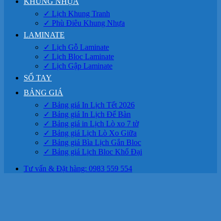
KHUNG NHỰA
✓ Lịch Khung Tranh
✓ Phù Điêu Khung Nhựa
LAMINATE
✓ Lịch Gỗ Laminate
✓ Lịch Bloc Laminate
✓ Lịch Gập Laminate
SỔ TAY
BẢNG GIÁ
✓ Bảng giá In Lịch Tết 2026
✓ Bảng giá In Lịch Để Bàn
✓ Bảng giá in Lịch Lò xo 7 tờ
✓ Bảng giá Lịch Lò Xo Giữa
✓ Bảng giá Bìa Lịch Gắn Bloc
✓ Bảng giá Lịch Bloc Khổ Đại
Tư vấn & Đặt hàng: 0983 559 554