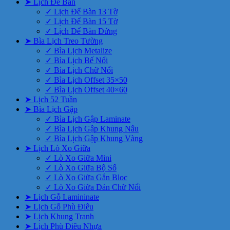
➤ Lịch Để Bàn
✓ Lịch Để Bàn 13 Tờ
✓ Lịch Để Bàn 15 Tờ
✓ Lịch Để Bàn Đứng
➤ Bìa Lịch Treo Tường
✓ Bìa Lịch Metalize
✓ Bìa Lịch Bế Nổi
✓ Bìa Lịch Chữ Nổi
✓ Bìa Lịch Offset 35×50
✓ Bìa Lịch Offset 40×60
➤ Lịch 52 Tuần
➤ Bìa Lịch Gập
✓ Bìa Lịch Gập Laminate
✓ Bìa Lịch Gập Khung Nâu
✓ Bìa Lịch Gập Khung Vàng
➤ Lịch Lò Xo Giữa
✓ Lò Xo Giữa Mini
✓ Lò Xo Giữa Bộ Số
✓ Lò Xo Giữa Gắn Bloc
✓ Lò Xo Giữa Dán Chữ Nổi
➤ Lịch Gỗ Lamininate
➤ Lịch Gỗ Phù Điêu
➤ Lịch Khung Tranh
➤ Lịch Phù Điêu Nhựa