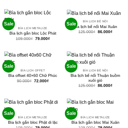
109.000₫.
là:
là:
tại
79.000₫.
109.000₫.
là:
79.000₫.
BÌA LỊCH BẾ NỔI
Sale
Sale
Bìa lịch bế nổi Mai Xuân
BÌA LỊCH METALIZE
Giá
Giá
125.000
₫
86.000
₫
Bìa lịch gắn bloc Lộc Phát
gốc
hiện
Giá
Giá
109.000
₫
79.000
₫
là:
tại
gốc
hiện
125.000₫.
là:
là:
tại
86.000₫.
109.000₫.
là:
79.000₫.
Sale
Sale
BÌA LỊCH OFFET
BÌA LỊCH BẾ NỔI
Bìa lịch bế nổi Thuận buồm
Bìa offset 40×60 Chữ Phúc
xuôi gió
Giá
Giá
90.000
₫
72.000
₫
gốc
hiện
Giá
Giá
125.000
₫
86.000
₫
là:
tại
gốc
hiện
90.000₫.
là:
là:
tại
72.000₫.
125.000₫.
là:
86.000₫.
Sale
Sale
BÌA LỊCH METALIZE
BÌA LỊCH METALIZE
Bìa lịch gắn bloc Phật di lặc
Bìa lịch gắn bloc Mai Xuân
Giá
Giá
Giá
Giá
109.000
₫
79.000
₫
109.000
₫
79.000
₫