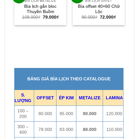
BÌA LỊCH METALIZE
BÌA LỊCH OFFET
Bìa lịch gắn bloc
Bìa offset 40×60 Chữ
Thuyền Buồm
Lộc
Giá
Giá
Giá
Giá
109.000
₫
79.000
₫
90.000
₫
72.000
₫
gốc
hiện
gốc
hiện
là:
tại
là:
tại
109.000₫.
là:
90.000₫.
là:
79.000₫.
72.000₫.
BẢNG GIÁ BÌA LỊCH THEO CATALOGUE
S.
OFFSET
ÉP KIM
METALIZE
LAMINA
LƯỢNG
100 –
80.000
85.000
90.000
120.000
200
300 –
78.000
83.000
88.000
110.000
400