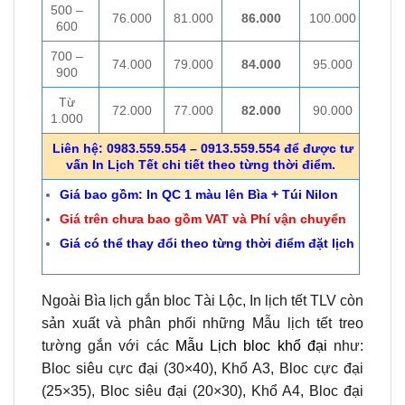
500 –
76.000
81.000
86.000
100.000
600
700 –
74.000
79.000
84.000
95.000
900
Từ
72.000
77.000
82.000
90.000
1.000
Liên hệ: 0983.559.554 – 0913.559.554 để được tư
vấn In Lịch Tết chi tiết theo từng thời điểm.
Giá bao gồm: In QC 1 màu lên Bìa + Túi Nilon
Giá trên chưa bao gồm VAT và Phí vận chuyển
Giá có thể thay đổi theo từng thời điểm đặt lịch
Ngoài Bìa lịch gắn bloc Tài Lộc, In lịch tết TLV còn
sản xuất và phân phối những Mẫu lịch tết treo
tường gắn với các
Mẫu Lịch bloc khổ đại
như:
Bloc siêu cực đại (30×40), Khổ A3, Bloc cực đại
(25×35), Bloc siêu đại (20×30), Khổ A4, Bloc đại