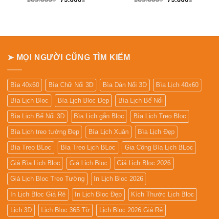
gốc
hiện
gốc
hiện
là:
tại
là:
tại
109.000₫.
là:
109.000₫.
là:
79.000₫.
79.000₫.
➤ MỌI NGƯỜI CŨNG TÌM KIẾM
Bìa 40x60
Bìa Chữ Nổi 3D
Bìa Dán Nổi 3D
Bìa Lịch 40x60
Bìa Lịch Bloc
Bìa Lịch Bloc Đẹp
Bìa Lịch Bế Nổi
Bìa Lịch Bế Nổi 3D
Bìa Lịch gắn Bloc
Bìa Lịch Treo Bloc
Bìa Lịch treo tường Đẹp
Bìa Lịch Xuân
Bìa Lịch Đẹp
Bìa Treo BLoc
Bìa Treo Lịch BLoc
Gia Công Bìa Lịch BLoc
Giá Bìa Lịch Bloc
Giá Lịch Bloc
Giá Lịch Bloc 2026
Giá Lịch Bloc Treo Tường
In Lịch Bloc 2026
In Lịch Bloc Giá Rẻ
In Lịch Bloc Đẹp
Kích Thước Lịch Bloc
Lịch 3D
Lịch Bloc 365 Tờ
Lịch Bloc 2026 Giá Rẻ