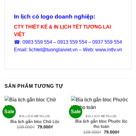
In lịch có logo doanh nghiệp:
CTY THIẾT KẾ & IN LỊCH TẾT TƯƠNG LAI
VIỆT
☎: 0983 559 554 – 0913 559 554 – 0937 559 554
Email: lichtet@tuonglaiviet.vn – Web: www.intlv.vn
SẢN PHẨM TƯƠNG TỰ
Sale
Sale
BÌA LỊCH METALIZE
BÌA LỊCH METALIZE
Bìa lịch gắn bloc Phước lộc
Bìa lịch gắn bloc Chữ Lộc
thọ toàn
Giá
Giá
109.000
₫
79.000
₫
gốc
hiện
Giá
Giá
109.000
₫
79.000
₫
là:
tại
gốc
hiện