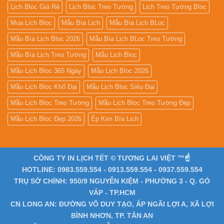
Lịch Bloc Giá Rẻ
Lịch Bloc Treo Tường
Lịch Treo Tường Bloc
Mua Lich Bloc
Mẫu Bìa Lịch
Mẫu Bìa Lịch BLoc
Mẫu Bìa Lịch Bloc 2026
Mẫu Bìa Lịch BLoc Treo Tường
Mẫu Bìa Lịch Treo Tường
Mẫu Lịch Bloc
Mẫu Lịch Bloc 365 Ngày
Mẫu Lịch Bloc 2026
Mẫu Lịch Bloc Khổ Đại
Mẫu Lịch Bloc Siêu Đại
Mẫu Lịch Bloc Treo Tường
Mẫu Lịch Bloc Treo Tường Đẹp
Mẫu Lịch Bloc Đẹp 2026
Ép Kim Bìa Lịch
CÔNG TY IN LỊCH TẾT © TƯƠNG LAI VIỆT ™☝️
HOTLINE: 0983.559.554 - 0913.559.554 - 0937.559.554
TRỤ SỞ CHÍNH: 950/9 NGUYỄN KIỆM - PHƯỜNG 3 - Q. GÒ
VẤP - TP.HCM
CN LONG AN: ĐƯỜNG VÕ DUY TẠO, ẤP NGÃI LỢI A, XÃ LỢI
BÌNH NHƠN, TP. TÂN AN