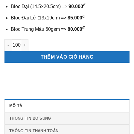
đ
Bloc Đại (14.5×20.5cm) =>
90.000
đ
Bloc Đại Lở (13x19cm) =>
85.000
đ
Bloc Trung Màu 60gsm =>
80.000
Bìa lịch gắn bloc Tài Lộc số lượng
THÊM VÀO GIỎ HÀNG
MÔ TẢ
THÔNG TIN BỔ SUNG
THÔNG TIN THANH TOÁN