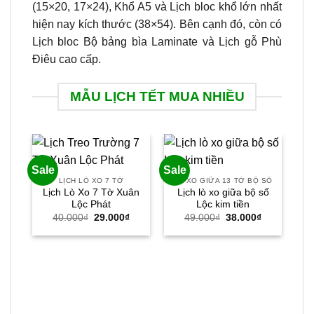
(15×20, 17×24), Khổ A5 và Lịch bloc khổ lớn nhất
hiện nay kích thước (38×54). Bên cạnh đó, còn có
Lịch bloc Bộ bảng bìa Laminate và Lịch gỗ Phù
Điêu cao cấp.
MẪU LỊCH TẾT MUA NHIỀU
Sale
Sale
Sal
LỊCH LÒ XO 7 TỜ
LÒ XO GIỮA 13 TỜ BỘ SỐ
Lịch Lò Xo 7 Tờ Xuân
Lịch lò xo giữa bộ số
Lộc Phát
Lộc kim tiền
Giá
Giá
Giá
Giá
40.000
₫
29.000
₫
49.000
₫
38.000
₫
gốc
hiện
gốc
hiện
là:
tại
là:
tại
40.000₫.
là:
49.000₫.
là:
29.000₫.
38.000₫.