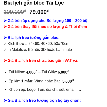
Bìa lịch gắn bloc Tài Lộc
Giá
Giá
109.000
79.000
₫
₫
gốc
hiện
➤ Giá trên áp dụng cho Số lượng 100 – 200 bộ
là:
tại
➤ Giá trên thay đổi theo số lượng & Thời điểm
109.000₫.
là:
79.000₫.
➤ Bìa lịch treo tường gắn bloc:
✓
Kích thước: 34×60, 40×60, 50x70cm
✓
In Metalize, Bế nổi, 3D hoặc Laminate
➤ Giá Bìa lịch trên chưa bao gồm
VAT và:
đ
đ
Túi Nilon:
4.000
– Túi Giấy:
6.000
đ
Ép kim
1 màu:
Vàng hoặc Bạc:
5.000
Khuôn ép: Logo, Tên, địa chỉ, sdt, email, …
➤ Giá Bìa lịch treo tường trọn bộ tùy chọn: