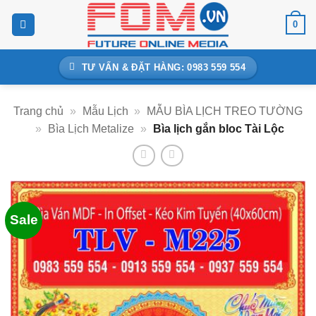
Bỏ
0
qua
nội
dung
TƯ VẤN & ĐẶT HÀNG: 0983 559 554
Trang chủ
»
Mẫu Lịch
»
MẪU BÌA LỊCH TREO TƯỜNG
»
Bìa Lịch Metalize
»
Bìa lịch gắn bloc Tài Lộc
Sale