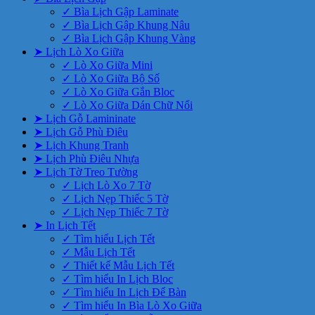
✓ Bìa Lịch Gập Laminate
✓ Bìa Lịch Gập Khung Nâu
✓ Bìa Lịch Gập Khung Vàng
➤ Lịch Lò Xo Giữa
✓ Lò Xo Giữa Mini
✓ Lò Xo Giữa Bộ Số
✓ Lò Xo Giữa Gắn Bloc
✓ Lò Xo Giữa Dán Chữ Nổi
➤ Lịch Gỗ Lamininate
➤ Lịch Gỗ Phù Điêu
➤ Lịch Khung Tranh
➤ Lịch Phù Điêu Nhựa
➤ Lịch Tờ Treo Tường
✓ Lịch Lò Xo 7 Tờ
✓ Lịch Nẹp Thiếc 5 Tờ
✓ Lịch Nẹp Thiếc 7 Tờ
➤ In Lịch Tết
✓ Tìm hiểu Lịch Tết
✓ Mẫu Lịch Tết
✓ Thiết kế Mẫu Lịch Tết
✓ Tìm hiểu In Lịch Bloc
✓ Tìm hiểu In Lịch Để Bàn
✓ Tìm hiểu In Bìa Lò Xo Giữa