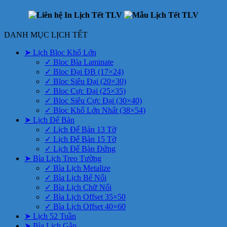
DANH MỤC LỊCH TẾT
➤ Lịch Bloc Khổ Lớn
✓ Bloc Bìa Laminate
✓ Bloc Đại ĐB (17×24)
✓ Bloc Siêu Đại (20×30)
✓ Bloc Cực Đại (25×35)
✓ Bloc Siêu Cực Đại (30×40)
✓ Bloc Khổ Lớn Nhất (38×54)
➤ Lịch Để Bàn
✓ Lịch Để Bàn 13 Tờ
✓ Lịch Để Bàn 15 Tờ
✓ Lịch Để Bàn Đứng
➤ Bìa Lịch Treo Tường
✓ Bìa Lịch Metalize
✓ Bìa Lịch Bế Nổi
✓ Bìa Lịch Chữ Nổi
✓ Bìa Lịch Offset 35×50
✓ Bìa Lịch Offset 40×60
➤ Lịch 52 Tuần
➤ Bìa Lịch Gập