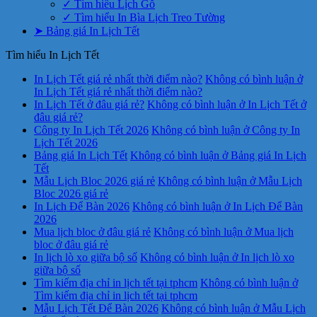
✓ Tìm hiểu Lịch Gỗ
✓ Tìm hiểu In Bìa Lịch Treo Tường
➤ Bảng giá In Lịch Tết
Tìm hiểu In Lịch Tết
In Lịch Tết giá rẻ nhất thời điểm nào?
Không có bình luận
ở
In Lịch Tết giá rẻ nhất thời điểm nào?
In Lịch Tết ở đâu giá rẻ?
Không có bình luận
ở In Lịch Tết ở
đâu giá rẻ?
Công ty In Lịch Tết 2026
Không có bình luận
ở Công ty In
Lịch Tết 2026
Bảng giá In Lịch Tết
Không có bình luận
ở Bảng giá In Lịch
Tết
Mẫu Lịch Bloc 2026 giá rẻ
Không có bình luận
ở Mẫu Lịch
Bloc 2026 giá rẻ
In Lịch Để Bàn 2026
Không có bình luận
ở In Lịch Để Bàn
2026
Mua lịch bloc ở đâu giá rẻ
Không có bình luận
ở Mua lịch
bloc ở đâu giá rẻ
In lịch lò xo giữa bộ số
Không có bình luận
ở In lịch lò xo
giữa bộ số
Tìm kiếm địa chỉ in lịch tết tại tphcm
Không có bình luận
ở
Tìm kiếm địa chỉ in lịch tết tại tphcm
Mẫu Lịch Tết Để Bàn 2026
Không có bình luận
ở Mẫu Lịch