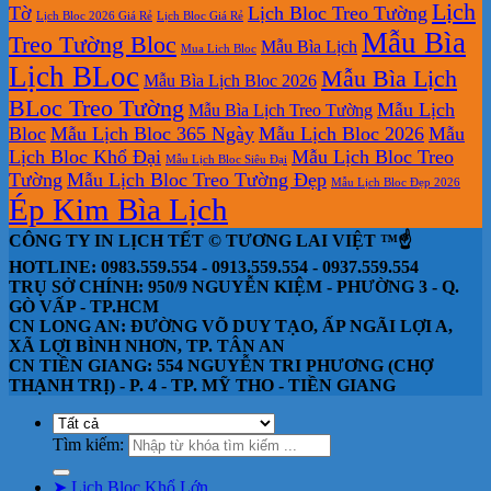
Lịch
Tờ
Lịch Bloc Treo Tường
Lịch Bloc 2026 Giá Rẻ
Lịch Bloc Giá Rẻ
Mẫu Bìa
Treo Tường Bloc
Mẫu Bìa Lịch
Mua Lich Bloc
Lịch BLoc
Mẫu Bìa Lịch
Mẫu Bìa Lịch Bloc 2026
BLoc Treo Tường
Mẫu Lịch
Mẫu Bìa Lịch Treo Tường
Bloc
Mẫu Lịch Bloc 365 Ngày
Mẫu Lịch Bloc 2026
Mẫu
Lịch Bloc Khổ Đại
Mẫu Lịch Bloc Treo
Mẫu Lịch Bloc Siêu Đại
Tường
Mẫu Lịch Bloc Treo Tường Đẹp
Mẫu Lịch Bloc Đẹp 2026
Ép Kim Bìa Lịch
CÔNG TY IN LỊCH TẾT © TƯƠNG LAI VIỆT ™☝️
HOTLINE: 0983.559.554 - 0913.559.554 - 0937.559.554
TRỤ SỞ CHÍNH: 950/9 NGUYỄN KIỆM - PHƯỜNG 3 - Q.
GÒ VẤP - TP.HCM
CN LONG AN: ĐƯỜNG VÕ DUY TẠO, ẤP NGÃI LỢI A,
XÃ LỢI BÌNH NHƠN, TP. TÂN AN
CN TIỀN GIANG: 554 NGUYỄN TRI PHƯƠNG (CHỢ
THẠNH TRỊ) - P. 4 - TP. MỸ THO - TIỀN GIANG
Tìm kiếm:
➤ Lịch Bloc Khổ Lớn