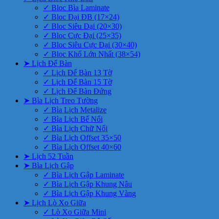
✓ Bloc Bìa Laminate
✓ Bloc Đại ĐB (17×24)
✓ Bloc Siêu Đại (20×30)
✓ Bloc Cực Đại (25×35)
✓ Bloc Siêu Cực Đại (30×40)
✓ Bloc Khổ Lớn Nhất (38×54)
➤ Lịch Để Bàn
✓ Lịch Để Bàn 13 Tờ
✓ Lịch Để Bàn 15 Tờ
✓ Lịch Để Bàn Đứng
➤ Bìa Lịch Treo Tường
✓ Bìa Lịch Metalize
✓ Bìa Lịch Bế Nổi
✓ Bìa Lịch Chữ Nổi
✓ Bìa Lịch Offset 35×50
✓ Bìa Lịch Offset 40×60
➤ Lịch 52 Tuần
➤ Bìa Lịch Gập
✓ Bìa Lịch Gập Laminate
✓ Bìa Lịch Gập Khung Nâu
✓ Bìa Lịch Gập Khung Vàng
➤ Lịch Lò Xo Giữa
✓ Lò Xo Giữa Mini