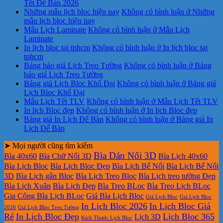
Tết Để Bàn 2026
Những mẫu lịch bloc hiện nay
Không có bình luận
ở Những
mẫu lịch bloc hiện nay
Mẫu Lịch Laminate
Không có bình luận
ở Mẫu Lịch
Laminate
In lịch bloc tại tphcm
Không có bình luận
ở In lịch bloc tại
tphcm
Bảng báo giá Lịch Treo Tường
Không có bình luận
ở Bảng
báo giá Lịch Treo Tường
Bảng giá Lịch Bloc Khổ Đại
Không có bình luận
ở Bảng giá
Lịch Bloc Khổ Đại
Mẫu Lịch Tết TLV
Không có bình luận
ở Mẫu Lịch Tết TLV
In lịch Bloc đẹp
Không có bình luận
ở In lịch Bloc đẹp
Bảng giá In Lịch Để Bàn
Không có bình luận
ở Bảng giá In
Lịch Để Bàn
➤ Mọi người cũng tìm kiếm
Bìa Dán Nổi 3D
Bìa 40x60
Bìa Chữ Nổi 3D
Bìa Lịch 40x60
Bìa Lịch Bloc
Bìa Lịch Bloc Đẹp
Bìa Lịch Bế Nổi
Bìa Lịch Bế Nổi
3D
Bìa Lịch gắn Bloc
Bìa Lịch Treo Bloc
Bìa Lịch treo tường Đẹp
Bìa Lịch Xuân
Bìa Lịch Đẹp
Bìa Treo BLoc
Bìa Treo Lịch BLoc
Gia Công Bìa Lịch BLoc
Giá Bìa Lịch Bloc
Giá Lịch Bloc
Giá Lịch Bloc
In Lịch Bloc 2026
In Lịch Bloc Giá
2026
Giá Lịch Bloc Treo Tường
Rẻ
In Lịch Bloc Đẹp
Lịch Bloc 365
Lịch 3D
Kích Thước Lịch Bloc