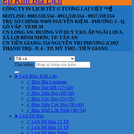
Ép Kim Bìa Lịch
CÔNG TY IN LỊCH TẾT © TƯƠNG LAI VIỆT ™☝️
HOTLINE: 0983.559.554 - 0913.559.554 - 0937.559.554
TRỤ SỞ CHÍNH: 950/9 NGUYỄN KIỆM - PHƯỜNG 3 - Q.
GÒ VẤP - TP.HCM
CN LONG AN: ĐƯỜNG VÕ DUY TẠO, ẤP NGÃI LỢI A,
XÃ LỢI BÌNH NHƠN, TP. TÂN AN
CN TIỀN GIANG: 554 NGUYỄN TRI PHƯƠNG (CHỢ
THẠNH TRỊ) - P. 4 - TP. MỸ THO - TIỀN GIANG
Tìm kiếm:
➤ Lịch Bloc Khổ Lớn
✓ Bloc Bìa Laminate
✓ Bloc Đại ĐB (17×24)
✓ Bloc Siêu Đại (20×30)
✓ Bloc Cực Đại (25×35)
✓ Bloc Siêu Cực Đại (30×40)
✓ Bloc Khổ Lớn Nhất (38×54)
➤ Lịch Để Bàn
✓ Lịch Để Bàn 13 Tờ
✓ Lịch Để Bàn 15 Tờ
✓ Lịch Để Bàn Đứng