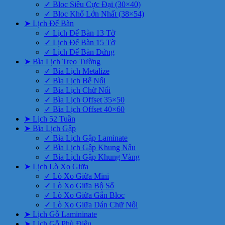
✓ Bloc Siêu Cực Đại (30×40)
✓ Bloc Khổ Lớn Nhất (38×54)
➤ Lịch Để Bàn
✓ Lịch Để Bàn 13 Tờ
✓ Lịch Để Bàn 15 Tờ
✓ Lịch Để Bàn Đứng
➤ Bìa Lịch Treo Tường
✓ Bìa Lịch Metalize
✓ Bìa Lịch Bế Nổi
✓ Bìa Lịch Chữ Nổi
✓ Bìa Lịch Offset 35×50
✓ Bìa Lịch Offset 40×60
➤ Lịch 52 Tuần
➤ Bìa Lịch Gập
✓ Bìa Lịch Gập Laminate
✓ Bìa Lịch Gập Khung Nâu
✓ Bìa Lịch Gập Khung Vàng
➤ Lịch Lò Xo Giữa
✓ Lò Xo Giữa Mini
✓ Lò Xo Giữa Bộ Số
✓ Lò Xo Giữa Gắn Bloc
✓ Lò Xo Giữa Dán Chữ Nổi
➤ Lịch Gỗ Lamininate
➤ Lịch Gỗ Phù Điêu