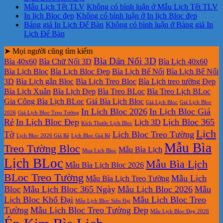
Mẫu Lịch Tết TLV
Không có bình luận
ở Mẫu Lịch Tết TLV
In lịch Bloc đẹp
Không có bình luận
ở In lịch Bloc đẹp
Bảng giá In Lịch Để Bàn
Không có bình luận
ở Bảng giá In
Lịch Để Bàn
➤ Mọi người cũng tìm kiếm
Bìa Dán Nổi 3D
Bìa 40x60
Bìa Chữ Nổi 3D
Bìa Lịch 40x60
Bìa Lịch Bloc
Bìa Lịch Bloc Đẹp
Bìa Lịch Bế Nổi
Bìa Lịch Bế Nổi
3D
Bìa Lịch gắn Bloc
Bìa Lịch Treo Bloc
Bìa Lịch treo tường Đẹp
Bìa Lịch Xuân
Bìa Lịch Đẹp
Bìa Treo BLoc
Bìa Treo Lịch BLoc
Gia Công Bìa Lịch BLoc
Giá Bìa Lịch Bloc
Giá Lịch Bloc
Giá Lịch Bloc
In Lịch Bloc 2026
In Lịch Bloc Giá
2026
Giá Lịch Bloc Treo Tường
Rẻ
In Lịch Bloc Đẹp
Lịch Bloc 365
Lịch 3D
Kích Thước Lịch Bloc
Lịch
Tờ
Lịch Bloc Treo Tường
Lịch Bloc 2026 Giá Rẻ
Lịch Bloc Giá Rẻ
Mẫu Bìa
Treo Tường Bloc
Mẫu Bìa Lịch
Mua Lich Bloc
Lịch BLoc
Mẫu Bìa Lịch
Mẫu Bìa Lịch Bloc 2026
BLoc Treo Tường
Mẫu Lịch
Mẫu Bìa Lịch Treo Tường
Bloc
Mẫu Lịch Bloc 365 Ngày
Mẫu Lịch Bloc 2026
Mẫu
Lịch Bloc Khổ Đại
Mẫu Lịch Bloc Treo
Mẫu Lịch Bloc Siêu Đại
Tường
Mẫu Lịch Bloc Treo Tường Đẹp
Mẫu Lịch Bloc Đẹp 2026