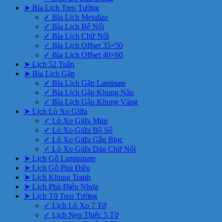
➤ Bìa Lịch Treo Tường
✓ Bìa Lịch Metalize
✓ Bìa Lịch Bế Nổi
✓ Bìa Lịch Chữ Nổi
✓ Bìa Lịch Offset 35×50
✓ Bìa Lịch Offset 40×60
➤ Lịch 52 Tuần
➤ Bìa Lịch Gập
✓ Bìa Lịch Gập Laminate
✓ Bìa Lịch Gập Khung Nâu
✓ Bìa Lịch Gập Khung Vàng
➤ Lịch Lò Xo Giữa
✓ Lò Xo Giữa Mini
✓ Lò Xo Giữa Bộ Số
✓ Lò Xo Giữa Gắn Bloc
✓ Lò Xo Giữa Dán Chữ Nổi
➤ Lịch Gỗ Lamininate
➤ Lịch Gỗ Phù Điêu
➤ Lịch Khung Tranh
➤ Lịch Phù Điêu Nhựa
➤ Lịch Tờ Treo Tường
✓ Lịch Lò Xo 7 Tờ
✓ Lịch Nẹp Thiếc 5 Tờ