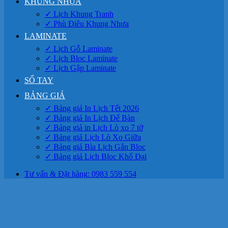
KHUNG NHỰA
✓ Lịch Khung Tranh
✓ Phù Điêu Khung Nhựa
LAMINATE
✓ Lịch Gỗ Laminate
✓ Lịch Bloc Laminate
✓ Lịch Gập Laminate
SỔ TAY
BẢNG GIÁ
✓ Bảng giá In Lịch Tết 2026
✓ Bảng giá In Lịch Để Bàn
✓ Bảng giá in Lịch Lò xo 7 tờ
✓ Bảng giá Lịch Lò Xo Giữa
✓ Bảng giá Bìa Lịch Gắn Bloc
✓ Bảng giá Lịch Bloc Khổ Đại
Tư vấn & Đặt hàng: 0983 559 554