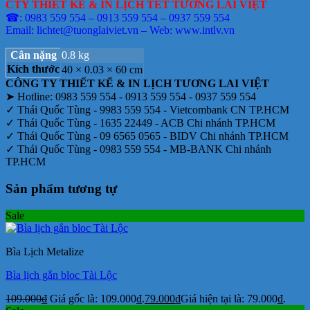
CTY THIẾT KẾ & IN LỊCH TẾT TƯƠNG LAI VIỆT
☎: 0983 559 554 – 0913 559 554 – 0937 559 554
Email: lichtet@tuonglaiviet.vn – Web: www.intlv.vn
Cân nặng
0.8 kg
Kích thước
40 × 0.03 × 60 cm
CÔNG TY THIẾT KẾ & IN LỊCH TƯƠNG LAI VIỆT
➤ Hotline: 0983 559 554 - 0913 559 554 - 0937 559 554
✓ Thái Quốc Tùng - 9983 559 554 - Vietcombank CN TP.HCM
✓ Thái Quốc Tùng - 1635 22449 - ACB Chi nhánh TP.HCM
✓ Thái Quốc Tùng - 09 6565 0565 - BIDV Chi nhánh TP.HCM
✓ Thái Quốc Tùng - 0983 559 554 - MB-BANK Chi nhánh
TP.HCM
Sản phẩm tương tự
Sale
Bìa Lịch Metalize
Bìa lịch gắn bloc Tài Lộc
109.000
₫
Giá gốc là: 109.000₫.
79.000
₫
Giá hiện tại là: 79.000₫.