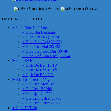
DANH MỤC LỊCH TẾT
➤ Lịch Bloc Khổ Lớn
✓ Bloc Bìa Laminate
✓ Bloc Đại ĐB (17×24)
✓ Bloc Siêu Đại (20×30)
✓ Bloc Cực Đại (25×35)
✓ Bloc Siêu Cực Đại (30×40)
✓ Bloc Khổ Lớn Nhất (38×54)
➤ Lịch Để Bàn
✓ Lịch Để Bàn 13 Tờ
✓ Lịch Để Bàn 15 Tờ
✓ Lịch Để Bàn Đứng
➤ Bìa Lịch Treo Tường
✓ Bìa Lịch Metalize
✓ Bìa Lịch Bế Nổi
✓ Bìa Lịch Chữ Nổi
✓ Bìa Lịch Offset 35×50
✓ Bìa Lịch Offset 40×60
➤ Lịch 52 Tuần