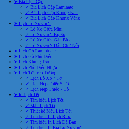
➤ Bìa Lịch Gập
✓ Bìa Lịch Gập Laminate
✓ Bìa Lịch Gập Khung Nâu
✓ Bìa Lịch Gập Khung Vàng
➤ Lịch Lò Xo Giữa
✓ Lò Xo Giữa Mini
✓ Lò Xo Giữa Bộ Số
✓ Lò Xo Giữa Gắn Bloc
✓ Lò Xo Giữa Dán Chữ Nổi
➤ Lịch Gỗ Lamininate
➤ Lịch Gỗ Phù Điêu
➤ Lịch Khung Tranh
➤ Lịch Phù Điêu Nhựa
➤ Lịch Tờ Treo Tường
✓ Lịch Lò Xo 7 Tờ
✓ Lịch Nẹp Thiếc 5 Tờ
✓ Lịch Nẹp Thiếc 7 Tờ
➤ In Lịch Tết
✓ Tìm hiểu Lịch Tết
✓ Mẫu Lịch Tết
✓ Thiết kế Mẫu Lịch Tết
✓ Tìm hiểu In Lịch Bloc
✓ Tìm hiểu In Lịch Để Bàn
✓ Tìm hiểu In Bìa Lò Xo Giữa