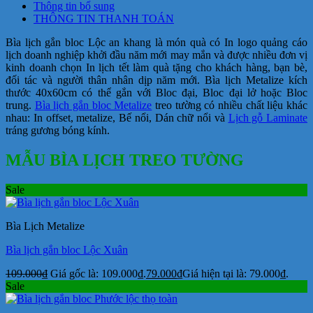
Thông tin bổ sung
THÔNG TIN THANH TOÁN
Bìa lịch gắn bloc Lộc an khang là món quà có In logo quảng cáo
lịch doanh nghiệp khởi đầu năm mới may mắn và được nhiều đơn vị
kinh doanh chọn In lịch tết làm quà tặng cho khách hàng, bạn bè,
đối tác và người thân nhân dịp năm mới. Bìa lịch Metalize kích
thước 40x60cm có thể gắn với Bloc đại, Bloc đại lở hoặc Bloc
trung.
Bìa lịch gắn bloc Metalize
treo tường có nhiều chất liệu khác
nhau: In offset, metalize, Bế nổi, Dán chữ nổi và
Lịch gỗ Laminate
tráng gương bóng kính.
MẪU BÌA LỊCH TREO TƯỜNG
Sale
Bìa Lịch Metalize
Bìa lịch gắn bloc Lộc Xuân
109.000
₫
Giá gốc là: 109.000₫.
79.000
₫
Giá hiện tại là: 79.000₫.
Sale