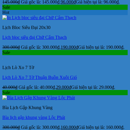
145.000
₫
Giá gốc là: 145.000₫.
96.000
₫
Giá hiện tại là: 96.000₫.
Sale
Hot
Lịch Bloc Siêu Đại 20x30
Lịch bloc siêu đại Chữ Cẩm Thạch
300.000
₫
Giá gốc là: 300.000₫.
190.000
₫
Giá hiện tại là: 190.000₫.
Sale
Lịch Lò Xo 7 Tờ
Lịch Lò Xo 7 Tờ Thuận Buồn Xuôi Gió
40.000
₫
Giá gốc là: 40.000₫.
29.000
₫
Giá hiện tại là: 29.000₫.
Sale
Bìa Lịch Gập Khung Vàng
Bìa lịch gập khung vàng Lộc Phát
300.000
₫
Giá gốc là: 300.000₫.
160.000
₫
Giá hiện tại là: 160.000₫.