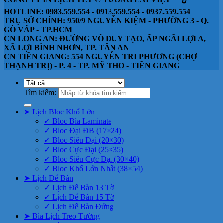
HOTLINE: 0983.559.554 - 0913.559.554 - 0937.559.554
TRỤ SỞ CHÍNH: 950/9 NGUYỄN KIỆM - PHƯỜNG 3 - Q.
GÒ VẤP - TP.HCM
CN LONG AN: ĐƯỜNG VÕ DUY TẠO, ẤP NGÃI LỢI A,
XÃ LỢI BÌNH NHƠN, TP. TÂN AN
CN TIỀN GIANG: 554 NGUYỄN TRI PHƯƠNG (CHỢ
THẠNH TRỊ) - P. 4 - TP. MỸ THO - TIỀN GIANG
Tìm kiếm:
➤ Lịch Bloc Khổ Lớn
✓ Bloc Bìa Laminate
✓ Bloc Đại ĐB (17×24)
✓ Bloc Siêu Đại (20×30)
✓ Bloc Cực Đại (25×35)
✓ Bloc Siêu Cực Đại (30×40)
✓ Bloc Khổ Lớn Nhất (38×54)
➤ Lịch Để Bàn
✓ Lịch Để Bàn 13 Tờ
✓ Lịch Để Bàn 15 Tờ
✓ Lịch Để Bàn Đứng
➤ Bìa Lịch Treo Tường