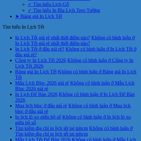
✓ Tìm hiểu Lịch Gỗ
✓ Tìm hiểu In Bìa Lịch Treo Tường
➤ Bảng giá In Lịch Tết
Tìm hiểu In Lịch Tết
In Lịch Tết giá rẻ nhất thời điểm nào?
Không có bình luận
ở
In Lịch Tết giá rẻ nhất thời điểm nào?
In Lịch Tết ở đâu giá rẻ?
Không có bình luận
ở In Lịch Tết ở
đâu giá rẻ?
Công ty In Lịch Tết 2026
Không có bình luận
ở Công ty In
Lịch Tết 2026
Bảng giá In Lịch Tết
Không có bình luận
ở Bảng giá In Lịch
Tết
Mẫu Lịch Bloc 2026 giá rẻ
Không có bình luận
ở Mẫu Lịch
Bloc 2026 giá rẻ
In Lịch Để Bàn 2026
Không có bình luận
ở In Lịch Để Bàn
2026
Mua lịch bloc ở đâu giá rẻ
Không có bình luận
ở Mua lịch
bloc ở đâu giá rẻ
In lịch lò xo giữa bộ số
Không có bình luận
ở In lịch lò xo
giữa bộ số
Tìm kiếm địa chỉ in lịch tết tại tphcm
Không có bình luận
ở
Tìm kiếm địa chỉ in lịch tết tại tphcm
Mẫu Lịch Tết Để Bàn 2026
Không có bình luận
ở Mẫu Lịch