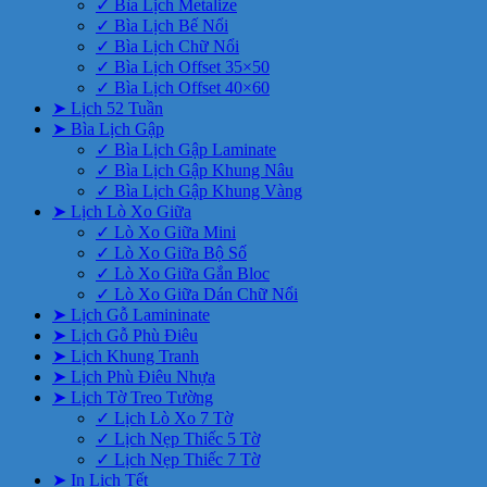
✓ Bìa Lịch Metalize
✓ Bìa Lịch Bế Nổi
✓ Bìa Lịch Chữ Nổi
✓ Bìa Lịch Offset 35×50
✓ Bìa Lịch Offset 40×60
➤ Lịch 52 Tuần
➤ Bìa Lịch Gập
✓ Bìa Lịch Gập Laminate
✓ Bìa Lịch Gập Khung Nâu
✓ Bìa Lịch Gập Khung Vàng
➤ Lịch Lò Xo Giữa
✓ Lò Xo Giữa Mini
✓ Lò Xo Giữa Bộ Số
✓ Lò Xo Giữa Gắn Bloc
✓ Lò Xo Giữa Dán Chữ Nổi
➤ Lịch Gỗ Lamininate
➤ Lịch Gỗ Phù Điêu
➤ Lịch Khung Tranh
➤ Lịch Phù Điêu Nhựa
➤ Lịch Tờ Treo Tường
✓ Lịch Lò Xo 7 Tờ
✓ Lịch Nẹp Thiếc 5 Tờ
✓ Lịch Nẹp Thiếc 7 Tờ
➤ In Lịch Tết