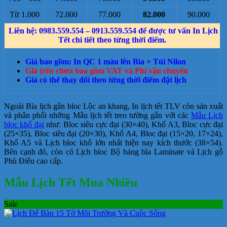
Từ 1.000
72.000
77.000
82.000
90.000
Liên hệ: 0983.559.554 – 0913.559.554 để được tư vấn In Lịch
Tết chi tiết theo từng thời điểm.
Giá bao gồm: In QC 1 màu lên Bìa + Túi Nilon
Giá trên chưa bao gồm VAT và Phí vận chuyển
Giá có thể thay đổi theo từng thời điểm đặt lịch
Ngoài Bìa lịch gắn bloc Lộc an khang, In lịch tết TLV còn sản xuất
và phân phối những Mẫu lịch tết treo tường gắn với các
Mẫu Lịch
bloc khổ đại
như: Bloc siêu cực đại (30×40), Khổ A3, Bloc cực đại
(25×35), Bloc siêu đại (20×30), Khổ A4, Bloc đại (15×20, 17×24),
Khổ A5 và Lịch bloc khổ lớn nhất hiện nay kích thước (38×54).
Bên cạnh đó, còn có Lịch bloc Bộ bảng bìa Laminate và Lịch gỗ
Phù Điêu cao cấp.
Mẫu Lịch Tết Mua Nhiều
Sale