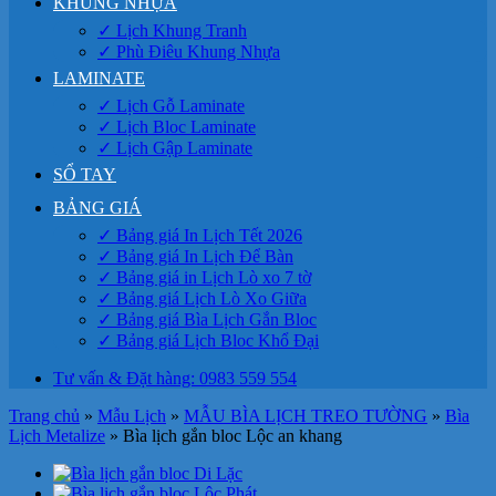
KHUNG NHỰA
✓ Lịch Khung Tranh
✓ Phù Điêu Khung Nhựa
LAMINATE
✓ Lịch Gỗ Laminate
✓ Lịch Bloc Laminate
✓ Lịch Gập Laminate
SỔ TAY
BẢNG GIÁ
✓ Bảng giá In Lịch Tết 2026
✓ Bảng giá In Lịch Để Bàn
✓ Bảng giá in Lịch Lò xo 7 tờ
✓ Bảng giá Lịch Lò Xo Giữa
✓ Bảng giá Bìa Lịch Gắn Bloc
✓ Bảng giá Lịch Bloc Khổ Đại
Tư vấn & Đặt hàng: 0983 559 554
Trang chủ
»
Mẫu Lịch
»
MẪU BÌA LỊCH TREO TƯỜNG
»
Bìa
Lịch Metalize
»
Bìa lịch gắn bloc Lộc an khang