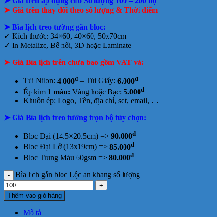
➤ Giá trên áp dụng cho Số lượng 100 – 200 bộ
➤ Giá trên thay đổi theo số lượng & Thời điểm
➤ Bìa lịch treo tường gắn bloc:
✓
Kích thước: 34×60, 40×60, 50x70cm
✓
In Metalize, Bế nổi, 3D hoặc Laminate
➤ Giá Bìa lịch trên chưa bao gồm
VAT và:
đ
đ
Túi Nilon:
4.000
– Túi Giấy:
6.000
đ
Ép kim
1 màu:
Vàng hoặc Bạc:
5.000
Khuôn ép: Logo, Tên, địa chỉ, sdt, email, …
➤ Giá Bìa lịch treo tường trọn bộ tùy chọn:
đ
Bloc Đại (14.5×20.5cm) =>
90.000
đ
Bloc Đại Lở (13x19cm) =>
85.000
đ
Bloc Trung Màu 60gsm =>
80.000
Bìa lịch gắn bloc Lộc an khang số lượng
Thêm vào giỏ hàng
Mô tả