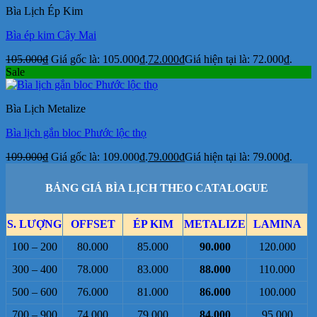
Bìa Lịch Ép Kim
Bìa ép kim Cây Mai
105.000
₫
Giá gốc là: 105.000₫.
72.000
₫
Giá hiện tại là: 72.000₫.
Sale
Bìa Lịch Metalize
Bìa lịch gắn bloc Phước lộc thọ
109.000
₫
Giá gốc là: 109.000₫.
79.000
₫
Giá hiện tại là: 79.000₫.
BẢNG GIÁ BÌA LỊCH THEO CATALOGUE
S. LƯỢNG
OFFSET
ÉP KIM
METALIZE
LAMINA
100 – 200
80.000
85.000
90.000
120.000
300 – 400
78.000
83.000
88.000
110.000
500 – 600
76.000
81.000
86.000
100.000
700 – 900
74.000
79.000
84.000
95.000