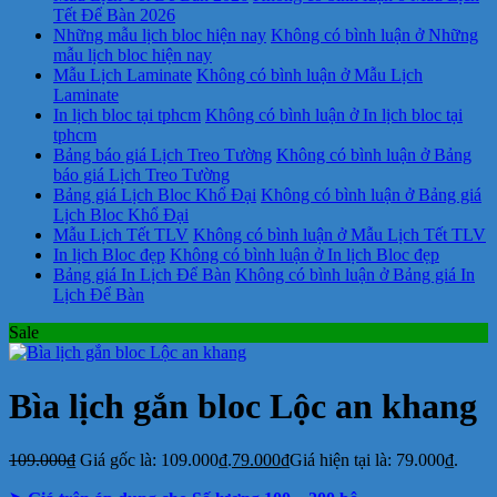
Tết Để Bàn 2026
Những mẫu lịch bloc hiện nay
Không có bình luận
ở Những
mẫu lịch bloc hiện nay
Mẫu Lịch Laminate
Không có bình luận
ở Mẫu Lịch
Laminate
In lịch bloc tại tphcm
Không có bình luận
ở In lịch bloc tại
tphcm
Bảng báo giá Lịch Treo Tường
Không có bình luận
ở Bảng
báo giá Lịch Treo Tường
Bảng giá Lịch Bloc Khổ Đại
Không có bình luận
ở Bảng giá
Lịch Bloc Khổ Đại
Mẫu Lịch Tết TLV
Không có bình luận
ở Mẫu Lịch Tết TLV
In lịch Bloc đẹp
Không có bình luận
ở In lịch Bloc đẹp
Bảng giá In Lịch Để Bàn
Không có bình luận
ở Bảng giá In
Lịch Để Bàn
Sale
Bìa lịch gắn bloc Lộc an khang
109.000
₫
Giá gốc là: 109.000₫.
79.000
₫
Giá hiện tại là: 79.000₫.