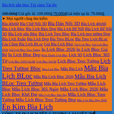
Bìa lịch gắn bloc Túi vàng Tài lộc
109.000
₫
Giá gốc là: 109.000₫.
79.000
₫
Giá hiện tại là: 79.000₫.
➤ Mọi người cũng tìm kiếm
Bìa Dán Nổi 3D
Bìa 40x60
Bìa Chữ Nổi 3D
Bìa Lịch 40x60
Bìa Lịch Bloc
Bìa Lịch Bloc Đẹp
Bìa Lịch Bế Nổi
Bìa Lịch Bế Nổi
3D
Bìa Lịch gắn Bloc
Bìa Lịch Treo Bloc
Bìa Lịch treo tường Đẹp
Bìa Lịch Xuân
Bìa Lịch Đẹp
Bìa Treo BLoc
Bìa Treo Lịch BLoc
Gia Công Bìa Lịch BLoc
Giá Bìa Lịch Bloc
Giá Lịch Bloc
Giá Lịch Bloc
In Lịch Bloc 2026
In Lịch Bloc Giá
2026
Giá Lịch Bloc Treo Tường
Rẻ
In Lịch Bloc Đẹp
Lịch Bloc 365
Lịch 3D
Kích Thước Lịch Bloc
Lịch
Tờ
Lịch Bloc Treo Tường
Lịch Bloc 2026 Giá Rẻ
Lịch Bloc Giá Rẻ
Mẫu Bìa
Treo Tường Bloc
Mẫu Bìa Lịch
Mua Lich Bloc
Lịch BLoc
Mẫu Bìa Lịch
Mẫu Bìa Lịch Bloc 2026
BLoc Treo Tường
Mẫu Lịch
Mẫu Bìa Lịch Treo Tường
Bloc
Mẫu Lịch Bloc 365 Ngày
Mẫu Lịch Bloc 2026
Mẫu
Lịch Bloc Khổ Đại
Mẫu Lịch Bloc Treo
Mẫu Lịch Bloc Siêu Đại
Tường
Mẫu Lịch Bloc Treo Tường Đẹp
Mẫu Lịch Bloc Đẹp 2026
Ép Kim Bìa Lịch
CÔNG TY IN LỊCH TẾT © TƯƠNG LAI VIỆT ™☝️