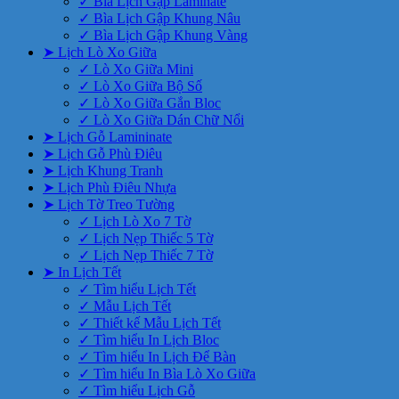
✓ Bìa Lịch Gập Laminate
✓ Bìa Lịch Gập Khung Nâu
✓ Bìa Lịch Gập Khung Vàng
➤ Lịch Lò Xo Giữa
✓ Lò Xo Giữa Mini
✓ Lò Xo Giữa Bộ Số
✓ Lò Xo Giữa Gắn Bloc
✓ Lò Xo Giữa Dán Chữ Nổi
➤ Lịch Gỗ Lamininate
➤ Lịch Gỗ Phù Điêu
➤ Lịch Khung Tranh
➤ Lịch Phù Điêu Nhựa
➤ Lịch Tờ Treo Tường
✓ Lịch Lò Xo 7 Tờ
✓ Lịch Nẹp Thiếc 5 Tờ
✓ Lịch Nẹp Thiếc 7 Tờ
➤ In Lịch Tết
✓ Tìm hiểu Lịch Tết
✓ Mẫu Lịch Tết
✓ Thiết kế Mẫu Lịch Tết
✓ Tìm hiểu In Lịch Bloc
✓ Tìm hiểu In Lịch Để Bàn
✓ Tìm hiểu In Bìa Lò Xo Giữa
✓ Tìm hiểu Lịch Gỗ