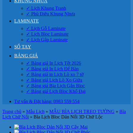
KHUNG NHỰA
✓ Lịch Khung Tranh
✓ Phù Điêu Khung Nhựa
LAMINATE
✓ Lịch Gỗ Laminate
✓ Lịch Bloc Laminate
✓ Lịch Gập Laminate
SỔ TAY
BẢNG GIÁ
✓ Bảng giá In Lịch Tết 2026
✓ Bảng giá In Lịch Để Bàn
✓ Bảng giá in Lịch Lò xo 7 tờ
✓ Bảng giá Lịch Lò Xo Giữa
✓ Bảng giá Bìa Lịch Gắn Bloc
✓ Bảng giá Lịch Bloc Khổ Đại
Tư vấn & Đặt hàng: 0983 559 554
Trang chủ
»
Mẫu Lịch
»
MẪU BÌA LỊCH TREO TƯỜNG
»
Bìa
Lịch Chữ Nổi
»
Bìa Lịch Bloc Dán Nổi 3D Chữ Lộc