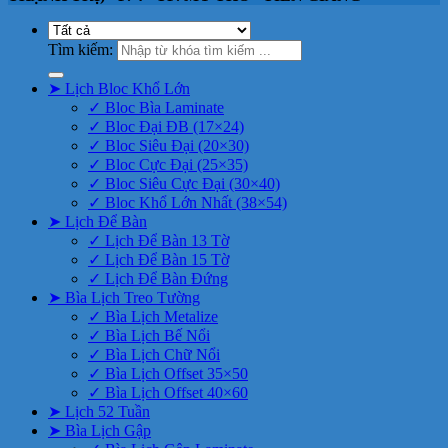
Tìm kiếm:
➤ Lịch Bloc Khổ Lớn
✓ Bloc Bìa Laminate
✓ Bloc Đại ĐB (17×24)
✓ Bloc Siêu Đại (20×30)
✓ Bloc Cực Đại (25×35)
✓ Bloc Siêu Cực Đại (30×40)
✓ Bloc Khổ Lớn Nhất (38×54)
➤ Lịch Để Bàn
✓ Lịch Để Bàn 13 Tờ
✓ Lịch Để Bàn 15 Tờ
✓ Lịch Để Bàn Đứng
➤ Bìa Lịch Treo Tường
✓ Bìa Lịch Metalize
✓ Bìa Lịch Bế Nổi
✓ Bìa Lịch Chữ Nổi
✓ Bìa Lịch Offset 35×50
✓ Bìa Lịch Offset 40×60
➤ Lịch 52 Tuần
➤ Bìa Lịch Gập