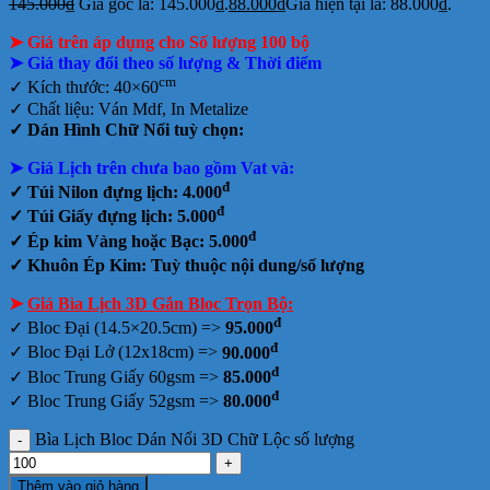
145.000
₫
Giá gốc là: 145.000₫.
88.000
₫
Giá hiện tại là: 88.000₫.
➤ Giá trên áp dụng cho Số lượng 100 bộ
➤ Giá thay đổi theo số lượng & Thời điểm
cm
✓ Kích thước: 40×60
✓ Chất liệu:
Ván Mdf,
In Metalize
✓
Dán Hình Chữ Nổi tuỳ chọn:
➤ Giá Lịch trên chưa bao gồm
Vat và:
đ
✓ Túi Nilon đựng lịch: 4.000
đ
✓ Túi Giấy đựng lịch: 5.000
đ
✓ Ép kim Vàng hoặc Bạc: 5.000
✓ Khuôn Ép Kim: Tuỳ thuộc nội dung/số lượng
➤
Giá Bìa Lịch 3D Gắn Bloc Trọn Bộ:
đ
✓
Bloc Đại (14.5×20.5cm) =>
95.000
đ
✓ Bloc Đại Lở (12x18cm) =>
90.000
đ
✓ Bloc Trung Giấy 60gsm =>
85.000
đ
✓ Bloc Trung Giấy 52gsm =>
80.000
Bìa Lịch Bloc Dán Nổi 3D Chữ Lộc số lượng
Thêm vào giỏ hàng