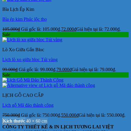
Bìa Lịch Ép Kim
Bìa ép kim Phúc lộc thọ
105.000
₫
Giá gốc là: 105.000₫.
72.000
₫
Giá hiện tại là: 72.000₫.
Sale
Lò Xo Giữa Gắn Bloc
Lịch lò xo giữa bloc Túi vàng
99.000
₫
Giá gốc là: 99.000₫.
79.000
₫
Giá hiện tại là: 79.000₫.
Sale
LỊCH GỖ CAO CẤP
Lịch gỗ Mã đáo thành công
750.000
₫
Giá gốc là: 750.000₫.
550.000
₫
Giá hiện tại là: 550.000₫.
Kích thước
40 × 60 cm
CÔNG TY THIẾT KẾ & IN LỊCH TƯƠNG LAI VIỆT