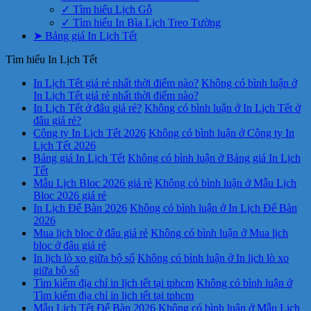
✓ Tìm hiểu Lịch Gỗ
✓ Tìm hiểu In Bìa Lịch Treo Tường
➤ Bảng giá In Lịch Tết
Tìm hiểu In Lịch Tết
In Lịch Tết giá rẻ nhất thời điểm nào?
Không có bình luận
ở
In Lịch Tết giá rẻ nhất thời điểm nào?
In Lịch Tết ở đâu giá rẻ?
Không có bình luận
ở In Lịch Tết ở
đâu giá rẻ?
Công ty In Lịch Tết 2026
Không có bình luận
ở Công ty In
Lịch Tết 2026
Bảng giá In Lịch Tết
Không có bình luận
ở Bảng giá In Lịch
Tết
Mẫu Lịch Bloc 2026 giá rẻ
Không có bình luận
ở Mẫu Lịch
Bloc 2026 giá rẻ
In Lịch Để Bàn 2026
Không có bình luận
ở In Lịch Để Bàn
2026
Mua lịch bloc ở đâu giá rẻ
Không có bình luận
ở Mua lịch
bloc ở đâu giá rẻ
In lịch lò xo giữa bộ số
Không có bình luận
ở In lịch lò xo
giữa bộ số
Tìm kiếm địa chỉ in lịch tết tại tphcm
Không có bình luận
ở
Tìm kiếm địa chỉ in lịch tết tại tphcm
Mẫu Lịch Tết Để Bàn 2026
Không có bình luận
ở Mẫu Lịch