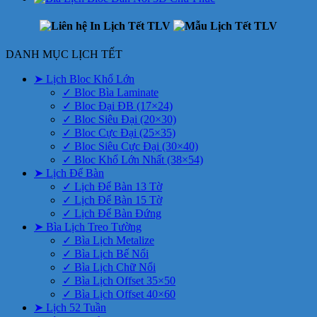
DANH MỤC LỊCH TẾT
➤ Lịch Bloc Khổ Lớn
✓ Bloc Bìa Laminate
✓ Bloc Đại ĐB (17×24)
✓ Bloc Siêu Đại (20×30)
✓ Bloc Cực Đại (25×35)
✓ Bloc Siêu Cực Đại (30×40)
✓ Bloc Khổ Lớn Nhất (38×54)
➤ Lịch Để Bàn
✓ Lịch Để Bàn 13 Tờ
✓ Lịch Để Bàn 15 Tờ
✓ Lịch Để Bàn Đứng
➤ Bìa Lịch Treo Tường
✓ Bìa Lịch Metalize
✓ Bìa Lịch Bế Nổi
✓ Bìa Lịch Chữ Nổi
✓ Bìa Lịch Offset 35×50
✓ Bìa Lịch Offset 40×60
➤ Lịch 52 Tuần