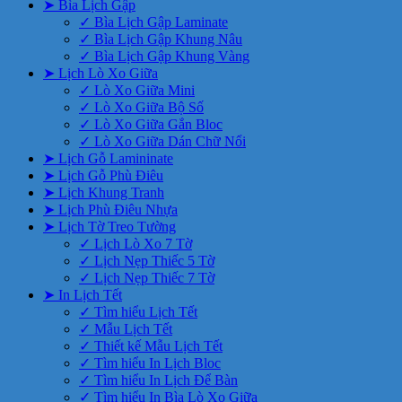
➤ Bìa Lịch Gập
✓ Bìa Lịch Gập Laminate
✓ Bìa Lịch Gập Khung Nâu
✓ Bìa Lịch Gập Khung Vàng
➤ Lịch Lò Xo Giữa
✓ Lò Xo Giữa Mini
✓ Lò Xo Giữa Bộ Số
✓ Lò Xo Giữa Gắn Bloc
✓ Lò Xo Giữa Dán Chữ Nổi
➤ Lịch Gỗ Lamininate
➤ Lịch Gỗ Phù Điêu
➤ Lịch Khung Tranh
➤ Lịch Phù Điêu Nhựa
➤ Lịch Tờ Treo Tường
✓ Lịch Lò Xo 7 Tờ
✓ Lịch Nẹp Thiếc 5 Tờ
✓ Lịch Nẹp Thiếc 7 Tờ
➤ In Lịch Tết
✓ Tìm hiểu Lịch Tết
✓ Mẫu Lịch Tết
✓ Thiết kế Mẫu Lịch Tết
✓ Tìm hiểu In Lịch Bloc
✓ Tìm hiểu In Lịch Để Bàn
✓ Tìm hiểu In Bìa Lò Xo Giữa