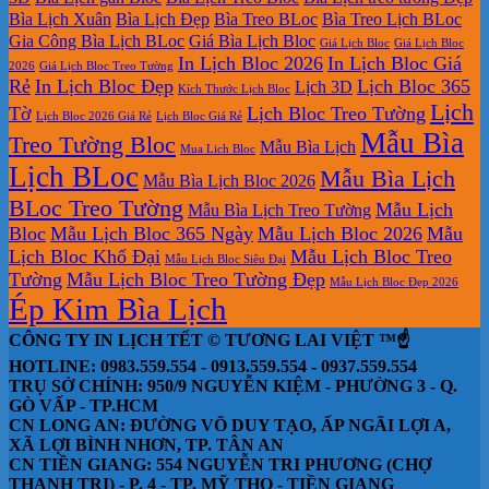
Bìa Lịch Xuân
Bìa Lịch Đẹp
Bìa Treo BLoc
Bìa Treo Lịch BLoc
Gia Công Bìa Lịch BLoc
Giá Bìa Lịch Bloc
Giá Lịch Bloc
Giá Lịch Bloc
In Lịch Bloc 2026
In Lịch Bloc Giá
2026
Giá Lịch Bloc Treo Tường
Rẻ
In Lịch Bloc Đẹp
Lịch Bloc 365
Lịch 3D
Kích Thước Lịch Bloc
Lịch
Tờ
Lịch Bloc Treo Tường
Lịch Bloc 2026 Giá Rẻ
Lịch Bloc Giá Rẻ
Mẫu Bìa
Treo Tường Bloc
Mẫu Bìa Lịch
Mua Lich Bloc
Lịch BLoc
Mẫu Bìa Lịch
Mẫu Bìa Lịch Bloc 2026
BLoc Treo Tường
Mẫu Lịch
Mẫu Bìa Lịch Treo Tường
Bloc
Mẫu Lịch Bloc 365 Ngày
Mẫu Lịch Bloc 2026
Mẫu
Lịch Bloc Khổ Đại
Mẫu Lịch Bloc Treo
Mẫu Lịch Bloc Siêu Đại
Tường
Mẫu Lịch Bloc Treo Tường Đẹp
Mẫu Lịch Bloc Đẹp 2026
Ép Kim Bìa Lịch
CÔNG TY IN LỊCH TẾT © TƯƠNG LAI VIỆT ™☝️
HOTLINE: 0983.559.554 - 0913.559.554 - 0937.559.554
TRỤ SỞ CHÍNH: 950/9 NGUYỄN KIỆM - PHƯỜNG 3 - Q.
GÒ VẤP - TP.HCM
CN LONG AN: ĐƯỜNG VÕ DUY TẠO, ẤP NGÃI LỢI A,
XÃ LỢI BÌNH NHƠN, TP. TÂN AN
CN TIỀN GIANG: 554 NGUYỄN TRI PHƯƠNG (CHỢ
THẠNH TRỊ) - P. 4 - TP. MỸ THO - TIỀN GIANG