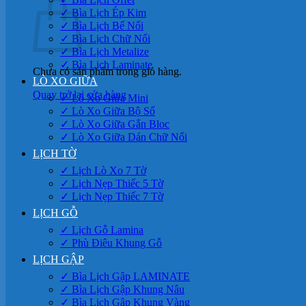
✓ Bìa Lịch Ép Kim
✓ Bìa Lịch Bế Nổi
✓ Bìa Lịch Chữ Nổi
✓ Bìa Lịch Metalize
✓ Bìa Lịch Laminate
Chưa có sản phẩm trong giỏ hàng.
LÒ XO GIỮA
Quay trở lại cửa hàng
✓ Lò Xo Giữa Mini
✓ Lò Xo Giữa Bộ Số
✓ Lò Xo Giữa Gắn Bloc
✓ Lò Xo Giữa Dán Chữ Nổi
LỊCH TỜ
✓ Lịch Lò Xo 7 Tờ
✓ Lịch Nẹp Thiếc 5 Tờ
✓ Lịch Nẹp Thiếc 7 Tờ
LỊCH GỖ
✓ Lịch Gỗ Lamina
✓ Phù Điêu Khung Gỗ
LỊCH GẬP
✓ Bìa Lịch Gập LAMINATE
✓ Bìa Lịch Gập Khung Nâu
✓ Bìa Lịch Gập Khung Vàng