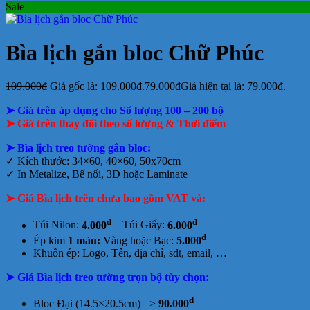
Sale
Bìa lịch gắn bloc Chữ Phúc
109.000
₫
Giá gốc là: 109.000₫.
79.000
₫
Giá hiện tại là: 79.000₫.
➤ Giá trên áp dụng cho Số lượng 100 – 200 bộ
➤ Giá trên thay đổi theo số lượng & Thời điểm
➤ Bìa lịch treo tường gắn bloc:
✓
Kích thước: 34×60, 40×60, 50x70cm
✓
In Metalize, Bế nổi, 3D hoặc Laminate
➤ Giá Bìa lịch trên chưa bao gồm
VAT và:
đ
đ
Túi Nilon:
4.000
– Túi Giấy:
6.000
đ
Ép kim
1 màu:
Vàng hoặc Bạc:
5.000
Khuôn ép: Logo, Tên, địa chỉ, sdt, email, …
➤ Giá Bìa lịch treo tường trọn bộ tùy chọn:
đ
Bloc Đại (14.5×20.5cm) =>
90.000