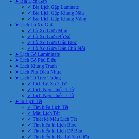
➤ Bìa Lịch Gập
✓ Bìa Lịch Gập Laminate
✓ Bìa Lịch Gập Khung Nâu
✓ Bìa Lịch Gập Khung Vàng
➤ Lịch Lò Xo Giữa
✓ Lò Xo Giữa Mini
✓ Lò Xo Giữa Bộ Số
✓ Lò Xo Giữa Gắn Bloc
✓ Lò Xo Giữa Dán Chữ Nổi
➤ Lịch Gỗ Lamininate
➤ Lịch Gỗ Phù Điêu
➤ Lịch Khung Tranh
➤ Lịch Phù Điêu Nhựa
➤ Lịch Tờ Treo Tường
✓ Lịch Lò Xo 7 Tờ
✓ Lịch Nẹp Thiếc 5 Tờ
✓ Lịch Nẹp Thiếc 7 Tờ
➤ In Lịch Tết
✓ Tìm hiểu Lịch Tết
✓ Mẫu Lịch Tết
✓ Thiết kế Mẫu Lịch Tết
✓ Tìm hiểu In Lịch Bloc
✓ Tìm hiểu In Lịch Để Bàn
✓ Tìm hiểu In Bìa Lò Xo Giữa