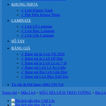
KHUNG NHỰA
✓ Lịch Khung Tranh
✓ Phù Điêu Khung Nhựa
LAMINATE
✓ Lịch Gỗ Laminate
✓ Lịch Bloc Laminate
✓ Lịch Gập Laminate
SỔ TAY
BẢNG GIÁ
✓ Bảng giá In Lịch Tết 2026
✓ Bảng giá In Lịch Để Bàn
✓ Bảng giá in Lịch Lò xo 7 tờ
✓ Bảng giá Lịch Lò Xo Giữa
✓ Bảng giá Bìa Lịch Gắn Bloc
✓ Bảng giá Lịch Bloc Khổ Đại
Tư vấn & Đặt hàng: 0983 559 554
Trang chủ
»
Mẫu Lịch
»
MẪU BÌA LỊCH TREO TƯỜNG
»
Bìa Lị