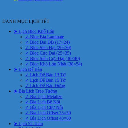
DANH MỤC LỊCH TẾT
➤ Lịch Bloc Khổ Lớn
✓ Bloc Bìa Laminate
✓ Bloc Đại ĐB (17×24)
✓ Bloc Siêu Đại (20×30)
✓ Bloc Cực Đại (25×35)
✓ Bloc Siêu Cực Đại (30×40)
✓ Bloc Khổ Lớn Nhất (38×54)
➤ Lịch Để Bàn
✓ Lịch Để Bàn 13 Tờ
✓ Lịch Để Bàn 15 Tờ
✓ Lịch Để Bàn Đứng
➤ Bìa Lịch Treo Tường
✓ Bìa Lịch Metalize
✓ Bìa Lịch Bế Nổi
✓ Bìa Lịch Chữ Nổi
✓ Bìa Lịch Offset 35×50
✓ Bìa Lịch Offset 40×60
➤ Lịch 52 Tuần