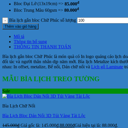
đ
Bloc Đại Lở (13x19cm) =>
85.000
đ
Bloc Trung Màu 60gsm =>
80.000
Bìa lịch gắn bloc Chữ Phúc số lượng
Thêm vào giỏ hàng
Mô tả
Thông tin bổ sung
THÔNG TIN THANH TOÁN
Bìa lịch gắn bloc Chữ Phúc là món quà có In logo quảng cáo lịch d
đối tác và người thân nhân dịp năm mới. Bìa lịch Metalize kích thư
nhau: In offset, metalize, Bế nổi, Dán chữ nổi và
Lịch gỗ Laminate
tr
MẪU BÌA LỊCH TREO TƯỜNG
Sale
Bìa Lịch Chữ Nổi
Bìa Lịch Bloc Dán Nổi 3D Túi Vàng Tài Lộc
145.000
₫
Giá gốc là: 145.000₫.
88.000
₫
Giá hiện tại là: 88.000₫.