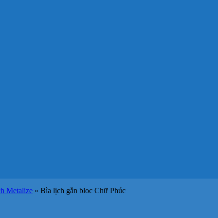
ch Metalize
»
Bìa lịch gắn bloc Chữ Phúc