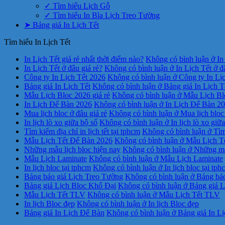
✓ Tìm hiểu Lịch Gỗ
✓ Tìm hiểu In Bìa Lịch Treo Tường
➤ Bảng giá In Lịch Tết
Tìm hiểu In Lịch Tết
In Lịch Tết giá rẻ nhất thời điểm nào?
Không có bình luận
ở In 
In Lịch Tết ở đâu giá rẻ?
Không có bình luận
ở In Lịch Tết ở đ
Công ty In Lịch Tết 2026
Không có bình luận
ở Công ty In Lị
Bảng giá In Lịch Tết
Không có bình luận
ở Bảng giá In Lịch T
Mẫu Lịch Bloc 2026 giá rẻ
Không có bình luận
ở Mẫu Lịch Blo
In Lịch Để Bàn 2026
Không có bình luận
ở In Lịch Để Bàn 2
Mua lịch bloc ở đâu giá rẻ
Không có bình luận
ở Mua lịch bloc 
In lịch lò xo giữa bộ số
Không có bình luận
ở In lịch lò xo giữ
Tìm kiếm địa chỉ in lịch tết tại tphcm
Không có bình luận
ở Tìm 
Mẫu Lịch Tết Để Bàn 2026
Không có bình luận
ở Mẫu Lịch T
Những mẫu lịch bloc hiện nay
Không có bình luận
ở Những mẫu
Mẫu Lịch Laminate
Không có bình luận
ở Mẫu Lịch Laminate
In lịch bloc tại tphcm
Không có bình luận
ở In lịch bloc tại tph
Bảng báo giá Lịch Treo Tường
Không có bình luận
ở Bảng báo
Bảng giá Lịch Bloc Khổ Đại
Không có bình luận
ở Bảng giá L
Mẫu Lịch Tết TLV
Không có bình luận
ở Mẫu Lịch Tết TLV
In lịch Bloc đẹp
Không có bình luận
ở In lịch Bloc đẹp
Bảng giá In Lịch Để Bàn
Không có bình luận
ở Bảng giá In L