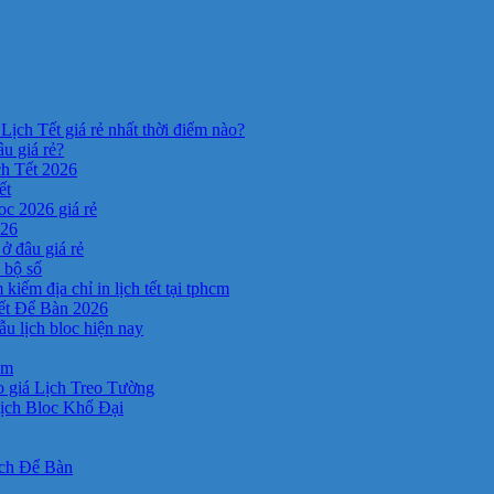
Lịch Tết giá rẻ nhất thời điểm nào?
âu giá rẻ?
ch Tết 2026
ết
c 2026 giá rẻ
026
ở đâu giá rẻ
a bộ số
kiếm địa chỉ in lịch tết tại tphcm
ết Để Bàn 2026
 lịch bloc hiện nay
cm
 giá Lịch Treo Tường
ịch Bloc Khổ Đại
ịch Để Bàn