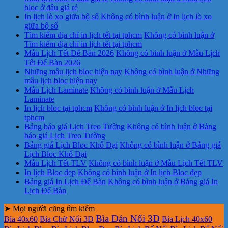
bloc ở đâu giá rẻ
In lịch lò xo giữa bộ số
Không có bình luận
ở In lịch lò xo
giữa bộ số
Tìm kiếm địa chỉ in lịch tết tại tphcm
Không có bình luận
ở
Tìm kiếm địa chỉ in lịch tết tại tphcm
Mẫu Lịch Tết Để Bàn 2026
Không có bình luận
ở Mẫu Lịch
Tết Để Bàn 2026
Những mẫu lịch bloc hiện nay
Không có bình luận
ở Những
mẫu lịch bloc hiện nay
Mẫu Lịch Laminate
Không có bình luận
ở Mẫu Lịch
Laminate
In lịch bloc tại tphcm
Không có bình luận
ở In lịch bloc tại
tphcm
Bảng báo giá Lịch Treo Tường
Không có bình luận
ở Bảng
báo giá Lịch Treo Tường
Bảng giá Lịch Bloc Khổ Đại
Không có bình luận
ở Bảng giá
Lịch Bloc Khổ Đại
Mẫu Lịch Tết TLV
Không có bình luận
ở Mẫu Lịch Tết TLV
In lịch Bloc đẹp
Không có bình luận
ở In lịch Bloc đẹp
Bảng giá In Lịch Để Bàn
Không có bình luận
ở Bảng giá In
Lịch Để Bàn
➤ Mọi người cũng tìm kiếm
Bìa Dán Nổi 3D
Bìa 40x60
Bìa Chữ Nổi 3D
Bìa Lịch 40x60