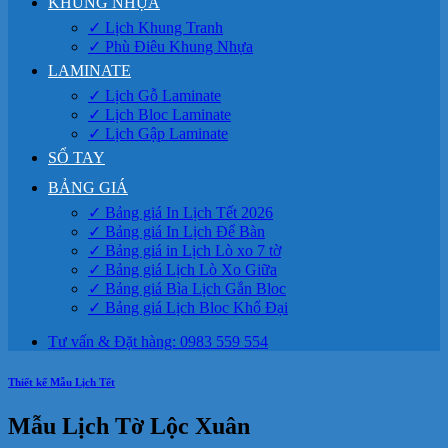
KHUNG NHỰA
✓ Lịch Khung Tranh
✓ Phù Điêu Khung Nhựa
LAMINATE
✓ Lịch Gỗ Laminate
✓ Lịch Bloc Laminate
✓ Lịch Gập Laminate
SỔ TAY
BẢNG GIÁ
✓ Bảng giá In Lịch Tết 2026
✓ Bảng giá In Lịch Để Bàn
✓ Bảng giá in Lịch Lò xo 7 tờ
✓ Bảng giá Lịch Lò Xo Giữa
✓ Bảng giá Bìa Lịch Gắn Bloc
✓ Bảng giá Lịch Bloc Khổ Đại
Tư vấn & Đặt hàng: 0983 559 554
Thiết kế Mẫu Lịch Tết
Mẫu Lịch Tờ Lộc Xuân