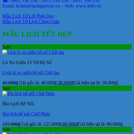
☎: 0983 559 554 – 0913 559 554 – 0937 559 554
Email: lichtet@tuonglaiviet.vn – Web: www.intlv.vn
Mẫu Lịch Tờ Lời Phật Dạy
Mẫu Lịch Tờ Lịch Công Giáo
MẪU LỊCH TẾT ĐẸP
Sale
Lò Xo Giữa 13 Tờ Bộ Số
Lịch lò xo giữa bộ số Chữ tàu
49.000
₫
Giá gốc là: 49.000₫.
38.000
₫
Giá hiện tại là: 38.000₫.
Sale
Bìa Lịch Bế Nổi
Bìa lịch bế nổi Chữ Phúc
125.000
₫
Giá gốc là: 125.000₫.
86.000
₫
Giá hiện tại là: 86.000₫.
Sale