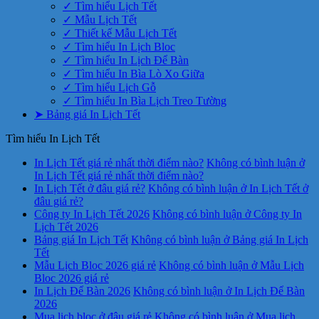
✓ Tìm hiểu Lịch Tết
✓ Mẫu Lịch Tết
✓ Thiết kế Mẫu Lịch Tết
✓ Tìm hiểu In Lịch Bloc
✓ Tìm hiểu In Lịch Để Bàn
✓ Tìm hiểu In Bìa Lò Xo Giữa
✓ Tìm hiểu Lịch Gỗ
✓ Tìm hiểu In Bìa Lịch Treo Tường
➤ Bảng giá In Lịch Tết
Tìm hiểu In Lịch Tết
In Lịch Tết giá rẻ nhất thời điểm nào?
Không có bình luận
ở
In Lịch Tết giá rẻ nhất thời điểm nào?
In Lịch Tết ở đâu giá rẻ?
Không có bình luận
ở In Lịch Tết ở
đâu giá rẻ?
Công ty In Lịch Tết 2026
Không có bình luận
ở Công ty In
Lịch Tết 2026
Bảng giá In Lịch Tết
Không có bình luận
ở Bảng giá In Lịch
Tết
Mẫu Lịch Bloc 2026 giá rẻ
Không có bình luận
ở Mẫu Lịch
Bloc 2026 giá rẻ
In Lịch Để Bàn 2026
Không có bình luận
ở In Lịch Để Bàn
2026
Mua lịch bloc ở đâu giá rẻ
Không có bình luận
ở Mua lịch