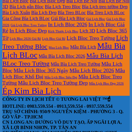
Bìa Lịch Bloc
Bìa Lịch Bloc Đẹp
Bìa Lịch Bế Nổi
Bìa Lịch Bế Nổi
3D
Bìa Lịch gắn Bloc
Bìa Lịch Treo Bloc
Bìa Lịch treo tường Đẹp
Bìa Lịch Xuân
Bìa Lịch Đẹp
Bìa Treo BLoc
Bìa Treo Lịch BLoc
Gia Công Bìa Lịch BLoc
Giá Bìa Lịch Bloc
Giá Lịch Bloc
Giá Lịch Bloc
In Lịch Bloc 2026
In Lịch Bloc Giá
2026
Giá Lịch Bloc Treo Tường
Rẻ
In Lịch Bloc Đẹp
Lịch Bloc 365
Lịch 3D
Kích Thước Lịch Bloc
Lịch
Tờ
Lịch Bloc Treo Tường
Lịch Bloc 2026 Giá Rẻ
Lịch Bloc Giá Rẻ
Mẫu Bìa
Treo Tường Bloc
Mẫu Bìa Lịch
Mua Lich Bloc
Lịch BLoc
Mẫu Bìa Lịch
Mẫu Bìa Lịch Bloc 2026
BLoc Treo Tường
Mẫu Lịch
Mẫu Bìa Lịch Treo Tường
Bloc
Mẫu Lịch Bloc 365 Ngày
Mẫu Lịch Bloc 2026
Mẫu
Lịch Bloc Khổ Đại
Mẫu Lịch Bloc Treo
Mẫu Lịch Bloc Siêu Đại
Tường
Mẫu Lịch Bloc Treo Tường Đẹp
Mẫu Lịch Bloc Đẹp 2026
Ép Kim Bìa Lịch
CÔNG TY IN LỊCH TẾT © TƯƠNG LAI VIỆT ™☝️
HOTLINE: 0983.559.554 - 0913.559.554 - 0937.559.554
TRỤ SỞ CHÍNH: 950/9 NGUYỄN KIỆM - PHƯỜNG 3 - Q.
GÒ VẤP - TP.HCM
CN LONG AN: ĐƯỜNG VÕ DUY TẠO, ẤP NGÃI LỢI A,
XÃ LỢI BÌNH NHƠN, TP. TÂN AN