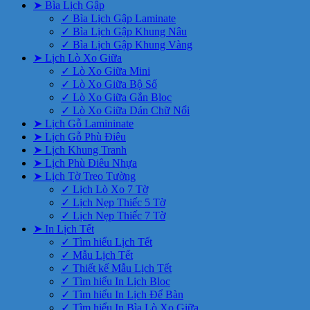
➤ Bìa Lịch Gập
✓ Bìa Lịch Gập Laminate
✓ Bìa Lịch Gập Khung Nâu
✓ Bìa Lịch Gập Khung Vàng
➤ Lịch Lò Xo Giữa
✓ Lò Xo Giữa Mini
✓ Lò Xo Giữa Bộ Số
✓ Lò Xo Giữa Gắn Bloc
✓ Lò Xo Giữa Dán Chữ Nổi
➤ Lịch Gỗ Lamininate
➤ Lịch Gỗ Phù Điêu
➤ Lịch Khung Tranh
➤ Lịch Phù Điêu Nhựa
➤ Lịch Tờ Treo Tường
✓ Lịch Lò Xo 7 Tờ
✓ Lịch Nẹp Thiếc 5 Tờ
✓ Lịch Nẹp Thiếc 7 Tờ
➤ In Lịch Tết
✓ Tìm hiểu Lịch Tết
✓ Mẫu Lịch Tết
✓ Thiết kế Mẫu Lịch Tết
✓ Tìm hiểu In Lịch Bloc
✓ Tìm hiểu In Lịch Để Bàn
✓ Tìm hiểu In Bìa Lò Xo Giữa