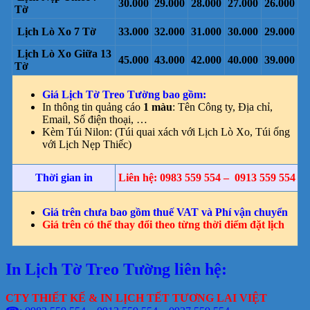
30.000
29.000
28.000
27.000
26.000
Tờ
Lịch Lò Xo 7 Tờ
33.000
32.000
31.000
30.000
29.000
Lịch Lò Xo Giữa 13
45.000
43.000
42.000
40.000
39.000
Tờ
Giá Lịch Tờ Treo Tường bao gồm:
In thông tin quảng cáo
1 màu
: Tên Công ty, Địa chỉ,
Email, Số điện thoại, …
Kèm Túi Nilon: (Túi quai xách với Lịch Lò Xo, Túi ống
với Lịch Nẹp Thiếc)
Thời gian in
Liên hệ: 0983 559 554 – 0913 559 554
Giá trên chưa bao gồm thuế VAT và Phí vận chuyển
Giá trên có thể thay đổi theo từng thời điểm đặt lịch
In Lịch Tờ Treo Tường liên hệ:
CTY THIẾT KẾ & IN LỊCH TẾT TƯƠNG LAI VIỆT