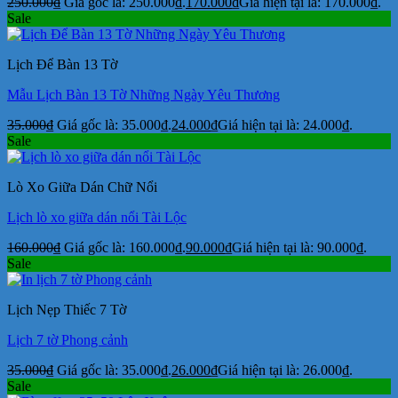
250.000
₫
Giá gốc là: 250.000₫.
170.000
₫
Giá hiện tại là: 170.000₫.
Sale
Lịch Để Bàn 13 Tờ
Mẫu Lịch Bàn 13 Tờ Những Ngày Yêu Thương
35.000
₫
Giá gốc là: 35.000₫.
24.000
₫
Giá hiện tại là: 24.000₫.
Sale
Lò Xo Giữa Dán Chữ Nổi
Lịch lò xo giữa dán nổi Tài Lộc
160.000
₫
Giá gốc là: 160.000₫.
90.000
₫
Giá hiện tại là: 90.000₫.
Sale
Lịch Nẹp Thiếc 7 Tờ
Lịch 7 tờ Phong cảnh
35.000
₫
Giá gốc là: 35.000₫.
26.000
₫
Giá hiện tại là: 26.000₫.
Sale