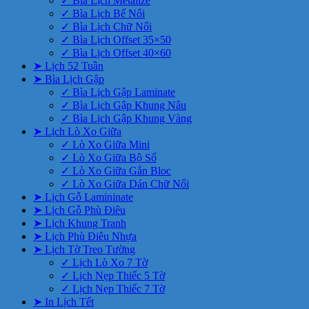
✓ Bìa Lịch Metalize
✓ Bìa Lịch Bế Nổi
✓ Bìa Lịch Chữ Nổi
✓ Bìa Lịch Offset 35×50
✓ Bìa Lịch Offset 40×60
➤ Lịch 52 Tuần
➤ Bìa Lịch Gập
✓ Bìa Lịch Gập Laminate
✓ Bìa Lịch Gập Khung Nâu
✓ Bìa Lịch Gập Khung Vàng
➤ Lịch Lò Xo Giữa
✓ Lò Xo Giữa Mini
✓ Lò Xo Giữa Bộ Số
✓ Lò Xo Giữa Gắn Bloc
✓ Lò Xo Giữa Dán Chữ Nổi
➤ Lịch Gỗ Lamininate
➤ Lịch Gỗ Phù Điêu
➤ Lịch Khung Tranh
➤ Lịch Phù Điêu Nhựa
➤ Lịch Tờ Treo Tường
✓ Lịch Lò Xo 7 Tờ
✓ Lịch Nẹp Thiếc 5 Tờ
✓ Lịch Nẹp Thiếc 7 Tờ
➤ In Lịch Tết