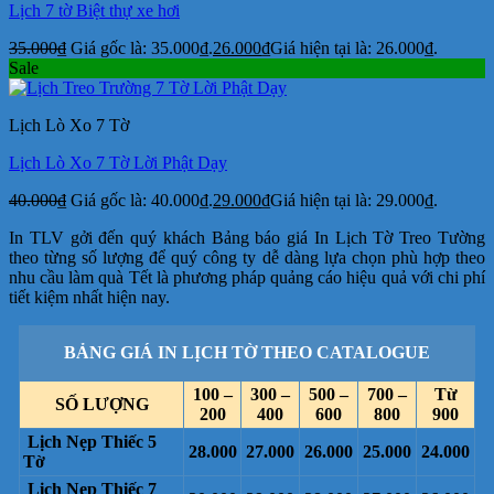
Lịch 7 tờ Biệt thự xe hơi
35.000
₫
Giá gốc là: 35.000₫.
26.000
₫
Giá hiện tại là: 26.000₫.
Sale
Lịch Lò Xo 7 Tờ
Lịch Lò Xo 7 Tờ Lời Phật Dạy
40.000
₫
Giá gốc là: 40.000₫.
29.000
₫
Giá hiện tại là: 29.000₫.
In TLV gởi đến quý khách Bảng báo giá In Lịch Tờ Treo Tường
theo từng số lượng để quý công ty dễ dàng lựa chọn phù hợp theo
nhu cầu làm quà Tết là phương pháp quảng cáo hiệu quả với chi phí
tiết kiệm nhất hiện nay.
BẢNG GIÁ IN LỊCH TỜ THEO CATALOGUE
100 –
300 –
500 –
700 –
Từ
SỐ LƯỢNG
200
400
600
800
900
Lịch Nẹp Thiếc 5
28.000
27.000
26.000
25.000
24.000
Tờ
Lịch Nẹp Thiếc 7