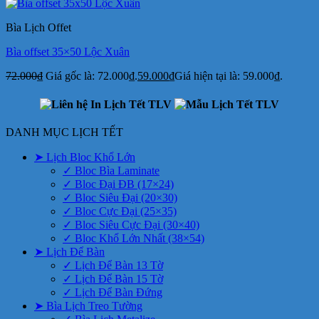
Bìa Lịch Offet
Bìa offset 35×50 Lộc Xuân
72.000
₫
Giá gốc là: 72.000₫.
59.000
₫
Giá hiện tại là: 59.000₫.
DANH MỤC LỊCH TẾT
➤ Lịch Bloc Khổ Lớn
✓ Bloc Bìa Laminate
✓ Bloc Đại ĐB (17×24)
✓ Bloc Siêu Đại (20×30)
✓ Bloc Cực Đại (25×35)
✓ Bloc Siêu Cực Đại (30×40)
✓ Bloc Khổ Lớn Nhất (38×54)
➤ Lịch Để Bàn
✓ Lịch Để Bàn 13 Tờ
✓ Lịch Để Bàn 15 Tờ
✓ Lịch Để Bàn Đứng
➤ Bìa Lịch Treo Tường