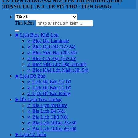
CN TIỀN GIANG: 554 NGUYỄN TRI PHƯƠNG (CHỢ
THẠNH TRỊ) - P. 4 - TP. MỸ THO - TIỀN GIANG
Tìm kiếm:
➤ Lịch Bloc Khổ Lớn
✓ Bloc Bìa Laminate
✓ Bloc Đại ĐB (17×24)
✓ Bloc Siêu Đại (20×30)
✓ Bloc Cực Đại (25×35)
✓ Bloc Siêu Cực Đại (30×40)
✓ Bloc Khổ Lớn Nhất (38×54)
➤ Lịch Để Bàn
✓ Lịch Để Bàn 13 Tờ
✓ Lịch Để Bàn 15 Tờ
✓ Lịch Để Bàn Đứng
➤ Bìa Lịch Treo Tường
✓ Bìa Lịch Metalize
✓ Bìa Lịch Bế Nổi
✓ Bìa Lịch Chữ Nổi
✓ Bìa Lịch Offset 35×50
✓ Bìa Lịch Offset 40×60
➤ Lịch 52 Tuần